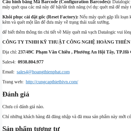
Cấu hình bằng Mã Barcode (Configuration Barcodes):
Datalogic 
máy quét qua các mã này để bật/tắt tính năng (ví dụ: quét mã để má
Khôi phục cài đặt gốc (Reset Factory):
Nếu máy quét gặp lỗi loạn k
kèm và quét một lần để đưa máy về trạng thái xuất xưởng.
để biết thêm thông tin chi tiết về Máy quét mã vạch Datalogic vui lòng 
CÔNG TY TNHH KỸ THUẬT
CÔNG NGHỆ HOÀNG THIÊN
Địa chỉ:
237/49C Phạm Văn Chiêu , Phường An Hội Tây, TP.Hồ 
Sales4:
0938.804.977
Email:
sales4@hoangthienphat.com
Trang web:
http://cungcapthietbivn.com/
Đánh giá
Chưa có đánh giá nào.
Chỉ những khách hàng đã đăng nhập và đã mua sản phẩm này mới có t
Sản phẩm tương tự