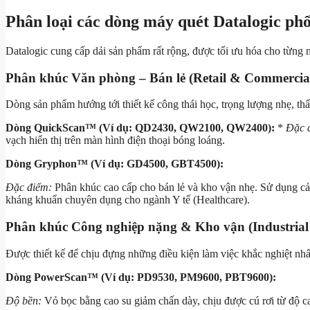
Phân loại các dòng máy quét Datalogic phổ
Datalogic cung cấp dải sản phẩm rất rộng, được tối ưu hóa cho từng m
Phân khúc Văn phòng – Bán lẻ (Retail & Commercia
Dòng sản phẩm hướng tới thiết kế công thái học, trọng lượng nhẹ, th
Dòng QuickScan™ (Ví dụ: QD2430, QW2100, QW2400):
*
Đặc 
vạch hiển thị trên màn hình điện thoại bóng loáng.
Dòng Gryphon™ (Ví dụ: GD4500, GBT4500):
Đặc điểm:
Phân khúc cao cấp cho bán lẻ và kho vận nhẹ. Sử dụng cả
kháng khuẩn chuyên dụng cho ngành Y tế (Healthcare).
Phân khúc Công nghiệp nặng & Kho vận (Industrial 
Được thiết kế để chịu đựng những điều kiện làm việc khắc nghiệt nhấ
Dòng PowerScan™ (Ví dụ: PD9530, PM9600, PBT9600):
Độ bền:
Vỏ bọc bằng cao su giảm chấn dày, chịu được cú rơi từ độ c