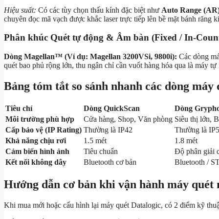
Hiệu suất:
Có các tùy chọn thấu kính đặc biệt như
Auto Range (AR
chuyên đọc mã vạch được khắc laser trực tiếp lên bề mặt bánh răng ki
Phân khúc Quét tự động & Âm bàn (Fixed / In-Coun
Dòng Magellan™ (Ví dụ: Magellan 3200VSi, 9800i):
Các dòng máy 
quét bao phủ rộng lớn, thu ngân chỉ cần vuốt hàng hóa qua là máy t
Bảng tóm tắt so sánh nhanh các dòng máy 
Tiêu chí
Dòng QuickScan
Dòng Gryph
Môi trường phù hợp
Cửa hàng, Shop, Văn phòng
Siêu thị lớn, 
Cấp bảo vệ (IP Rating)
Thường là IP42
Thường là IP
Khả năng chịu rơi
1.5 mét
1.8 mét
Cảm biến hình ảnh
Tiêu chuẩn
Độ phân giải 
Kết nối không dây
Bluetooth cơ bản
Bluetooth / 
Hướng dẫn cơ bản khi vận hành máy quét 
Khi mua mới hoặc cấu hình lại máy quét Datalogic, có 2 điểm kỹ thuậ