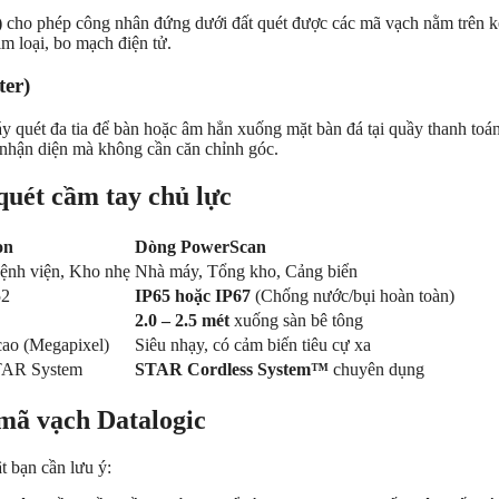
)
cho phép công nhân đứng dưới đất quét được các mã vạch nằm trên k
m loại, bo mạch điện tử.
ter)
quét đa tia để bàn hoặc âm hẳn xuống mặt bàn đá tại quầy thanh toán 
ự nhận diện mà không cần căn chỉnh góc.
quét cầm tay chủ lực
on
Dòng PowerScan
Bệnh viện, Kho nhẹ
Nhà máy, Tổng kho, Cảng biển
52
IP65 hoặc IP67
(Chống nước/bụi hoàn toàn)
2.0 – 2.5 mét
xuống sàn bê tông
cao (Megapixel)
Siêu nhạy, có cảm biến tiêu cự xa
STAR System
STAR Cordless System™
chuyên dụng
mã vạch Datalogic
t bạn cần lưu ý: