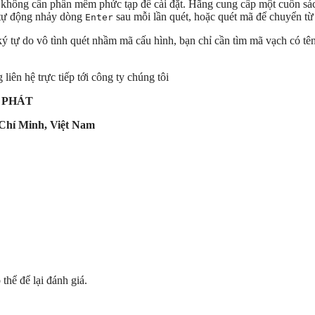
không cần phần mềm phức tạp để cài đặt. Hãng cung cấp một cuốn sác
y tự động nhảy dòng
sau mỗi lần quét, hoặc quét mã để chuyển 
Enter
ý tự do vô tình quét nhầm mã cấu hình, bạn chỉ cần tìm mã vạch có tê
liên hệ trực tiếp tới công ty chúng tôi
 PHÁT
Chí Minh, Việt Nam
hể để lại đánh giá.