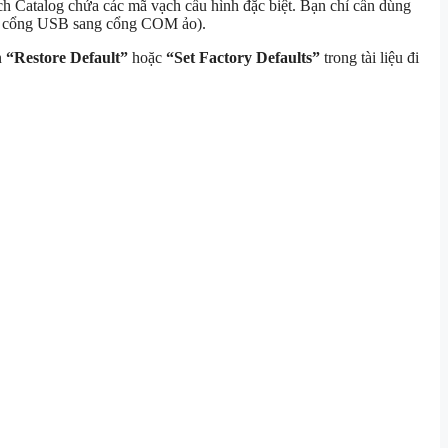
h Catalog chứa các mã vạch cấu hình đặc biệt. Bạn chỉ cần dùng
từ cổng USB sang cổng COM ảo).
n
“Restore Default”
hoặc
“Set Factory Defaults”
trong tài liệu đi