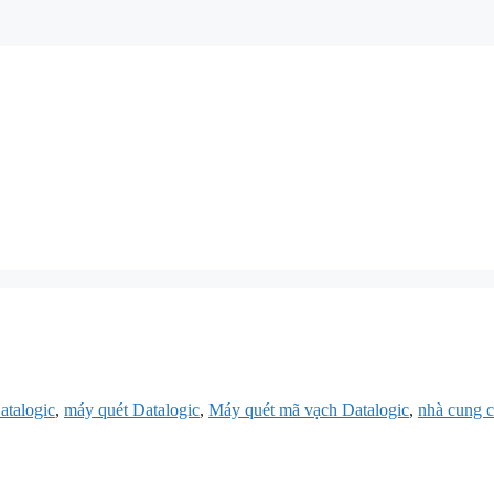
atalogic
,
máy quét Datalogic
,
Máy quét mã vạch Datalogic
,
nhà cung c