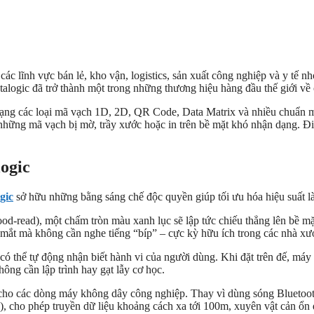
g các lĩnh vực bán lẻ, kho vận, logistics, sản xuất công nghiệp và y t
talogic đã trở thành một trong những thương hiệu hàng đầu thế giới v
ạng các loại mã vạch 1D, 2D, QR Code, Data Matrix và nhiều chuẩn m
những mã vạch bị mờ, trầy xước hoặc in trên bề mặt khó nhận dạng. Điề
logic
gic
sở hữu những bằng sáng chế độc quyền giúp tối ưu hóa hiệu suất l
d-read), một chấm tròn màu xanh lục sẽ lập tức chiếu thẳng lên bề m
mắt mà không cần nghe tiếng “bíp” – cực kỳ hữu ích trong các nhà xưởn
ó thể tự động nhận biết hành vi của người dùng. Khi đặt trên đế, máy
ông cần lập trình hay gạt lẫy cơ học.
ho các dòng máy không dây công nghiệp. Thay vì dùng sóng Bluetooth 
), cho phép truyền dữ liệu khoảng cách xa tới 100m, xuyên vật cản ổ