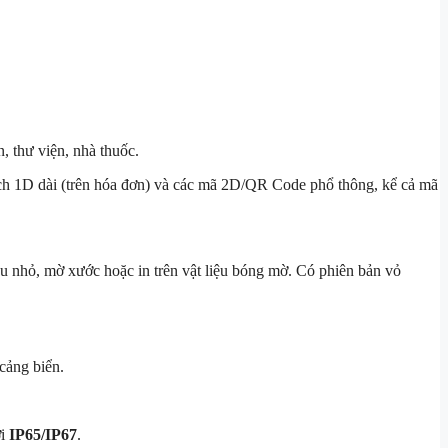
, thư viện, nhà thuốc.
ạch 1D dài (trên hóa đơn) và các mã 2D/QR Code phổ thông, kể cả mã
u nhỏ, mờ xước hoặc in trên vật liệu bóng mờ. Có phiên bản vỏ
cảng biển.
ới
IP65/IP67
.