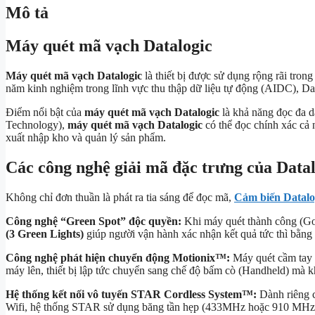
Mô tả
Máy quét mã vạch Datalogic
Máy quét mã vạch Datalogic
là thiết bị được sử dụng rộng rãi tron
năm kinh nghiệm trong lĩnh vực thu thập dữ liệu tự động (AIDC), Da
Điểm nổi bật của
máy quét mã vạch Datalogic
là khả năng đọc đa d
Technology),
máy quét mã vạch Datalogic
có thể đọc chính xác cả 
xuất nhập kho và quản lý sản phẩm.
Các công nghệ giải mã đặc trưng của Data
Không chỉ đơn thuần là phát ra tia sáng để đọc mã,
Cảm biến Datalo
Công nghệ “Green Spot” độc quyền:
Khi máy quét thành công (Goo
(3 Green Lights)
giúp người vận hành xác nhận kết quả tức thì bằng 
Công nghệ phát hiện chuyển động Motionix™:
Máy quét cầm tay c
máy lên, thiết bị lập tức chuyển sang chế độ bấm cò (Handheld) mà kh
Hệ thống kết nối vô tuyến STAR Cordless System™:
Dành riêng c
Wifi, hệ thống STAR sử dụng băng tần hẹp (
433MHz
hoặc
910 MHz