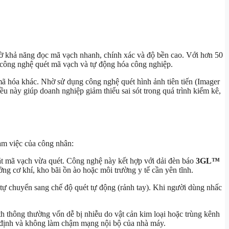
ế nhờ khả năng đọc mã vạch nhanh, chính xác và độ bền cao. Với hơn 50
ề công nghệ quét mã vạch và tự động hóa công nghiệp.
ã hóa khác. Nhờ sử dụng công nghệ quét hình ảnh tiên tiến (Imager
u này giúp doanh nghiệp giảm thiểu sai sót trong quá trình kiểm kê,
àm việc của công nhân:
ặt mã vạch vừa quét. Công nghệ này kết hợp với dải đèn báo
3GL™
g cơ khí, kho bãi ồn ào hoặc môi trường y tế cần yên tĩnh.
 tự chuyển sang chế độ quét tự động (rảnh tay). Khi người dùng nhấc
thông thường vốn dễ bị nhiễu do vật cản kim loại hoặc trùng kênh
n định và không làm chậm mạng nội bộ của nhà máy.