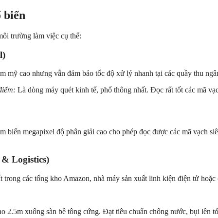
 biến
ôi trường làm việc cụ thể:
l)
ẩm mỹ cao nhưng vẫn đảm bảo tốc độ xử lý nhanh tại các quầy thu ngân
điểm:
Là dòng máy quét kinh tế, phổ thông nhất. Đọc rất tốt các mã v
m biến megapixel độ phân giải cao cho phép đọc được các mã vạch siê
& Logistics)
t trong các tổng kho Amazon, nhà máy sản xuất linh kiện điện tử hoặc 
ao 2.5m xuống sàn bê tông cứng. Đạt tiêu chuẩn chống nước, bụi lên t