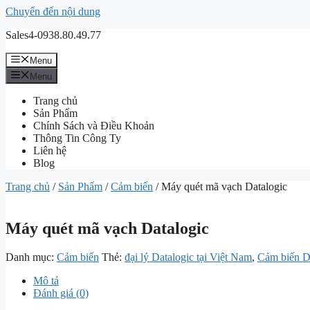
Chuyển đến nội dung
Sales4-0938.80.49.77
Menu
Menu
Trang chủ
Sản Phẩm
Chính Sách và Điều Khoản
Thông Tin Công Ty
Liên hệ
Blog
Trang chủ
/
Sản Phẩm
/
Cảm biến
/ Máy quét mã vạch Datalogic
Máy quét mã vạch Datalogic
Danh mục:
Cảm biến
Thẻ:
đại lý Datalogic tại Việt Nam
,
Cảm biến D
Mô tả
Đánh giá (0)