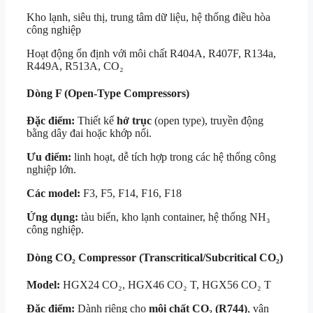
Kho lạnh, siêu thị, trung tâm dữ liệu, hệ thống điều hòa
công nghiệp
Hoạt động ổn định với môi chất R404A, R407F, R134a,
R449A, R513A, CO₂
Dòng F (Open-Type Compressors)
Đặc điểm:
Thiết kế
hở trục
(open type), truyền động
bằng dây đai hoặc khớp nối.
Ưu điểm:
linh hoạt, dễ tích hợp trong các hệ thống công
nghiệp lớn.
Các model:
F3, F5, F14, F16, F18
Ứng dụng:
tàu biển, kho lạnh container, hệ thống NH₃
công nghiệp.
Dòng CO₂ Compressor (Transcritical/Subcritical CO₂)
Model:
HGX24 CO₂, HGX46 CO₂ T, HGX56 CO₂ T
Đặc điểm:
Dành riêng cho
môi chất CO₂ (R744)
, vận