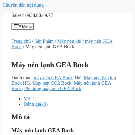
Chuyển đến nội dung
Sales4-0938.80.49.77
Menu
Trang chủ
/
Sản Phẩm
/
Máy nén khí
/
máy nén GEA
Bock
/ Máy nén lạnh GEA Bock
Máy nén lạnh GEA Bock
Danh mục:
máy nén GEA Bock
Thẻ:
Máy nén bán kín
Bock HG
,
Máy nén CO2 Bock
,
Máy nén lạnh GEA
Bock
,
Phụ tùng máy nén GEA Bock
Mô tả
Đánh giá (0)
Mô tả
Máy nén lạnh GEA Bock