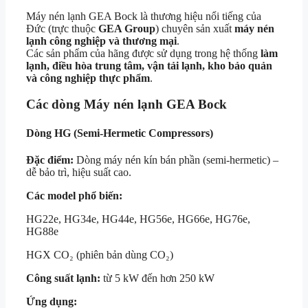
Máy nén lạnh GEA Bock là thương hiệu nổi tiếng của
Đức (trực thuộc
GEA Group
) chuyên sản xuất
máy nén
lạnh công nghiệp và thương mại
.
Các sản phẩm của hãng được sử dụng trong hệ thống
làm
lạnh, điều hòa trung tâm, vận tải lạnh, kho bảo quản
và công nghiệp thực phẩm
.
Các dòng Máy nén lạnh GEA Bock
Dòng HG (Semi-Hermetic Compressors)
Đặc điểm:
Dòng máy nén kín bán phần (semi-hermetic) –
dễ bảo trì, hiệu suất cao.
Các model phổ biến:
HG22e, HG34e, HG44e, HG56e, HG66e, HG76e,
HG88e
HGX CO₂ (phiên bản dùng CO₂)
Công suất lạnh:
từ 5 kW đến hơn 250 kW
Ứng dụng: