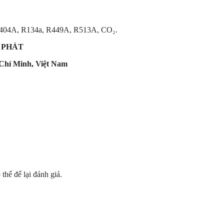
404A, R134a, R449A, R513A, CO₂.
 PHÁT
Chí Minh, Việt Nam
hể để lại đánh giá.