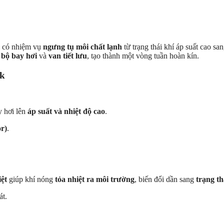
bị có nhiệm vụ
ngưng tụ môi chất lạnh
từ trạng thái khí áp suất cao sa
,
bộ bay hơi
và
van tiết lưu
, tạo thành một vòng tuần hoàn kín.
ck
y hơi lên
áp suất và nhiệt độ cao
.
or)
.
iệt
giúp khí nóng
tỏa nhiệt ra môi trường
, biến đổi dần sang
trạng th
át.