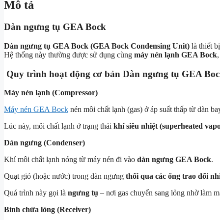
Mô tả
Dàn ngưng tụ GEA Bock
Dàn ngưng tụ GEA Bock (GEA Bock Condensing Unit)
là thiết 
Hệ thống này thường được sử dụng cùng
máy nén lạnh GEA Bock
Quy trình hoạt động cơ bản Dàn ngưng tụ GEA Bo
Máy nén lạnh (Compressor)
Máy nén GEA Bock
nén môi chất lạnh (gas) ở áp suất thấp từ dàn ba
Lúc này, môi chất lạnh ở trạng thái
khí siêu nhiệt (superheated vap
Dàn ngưng (Condenser)
Khí môi chất lạnh nóng từ máy nén đi vào
dàn ngưng GEA Bock
.
Quạt gió (hoặc nước) trong dàn ngưng
thổi qua các ống trao đổi nh
Quá trình này gọi là
ngưng tụ
– nơi gas chuyển sang lỏng nhờ làm m
Bình chứa lỏng (Receiver)