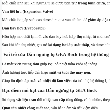
Môi chất lạnh sau khi ngưng tụ sẽ được
tích trữ trong bình chứa
, c
Van tiết lưu (Expansion Valve)
Môi chất lỏng áp suất cao được đưa qua van tiết lưu để
giảm áp đột 
Dàn bay hơi (Evaporator)
Hỗn hợp môi chất lạnh đi vào dàn bay hơi,
hấp thụ nhiệt từ môi tr
Sau khi hấp thụ nhiệt, gas trở lại
dạng hơi áp suất thấp
, và được hú
Vai trò của Dàn ngưng tụ GEA Bock trong hệ thống
Là
mắt xích trung tâm
giúp loại bỏ nhiệt thừa khỏi hệ thống.
Ảnh hưởng trực tiếp đến
hiệu suất và tuổi thọ máy nén
.
Giúp
ổn định áp suất và nhiệt độ làm việc
của toàn bộ hệ thống lạn
Đặc điểm nổi bật của Dàn ngưng tụ GEA Bock
Sử dụng
vật liệu trao đổi nhiệt cao cấp
(ống đồng, cánh nhôm, thép
Quạt tản nhiệt công suất cao
, vận hành êm và tiết kiệm điện.