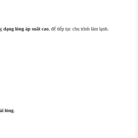
ng
dạng lỏng áp suất cao
, để tiếp tục chu trình làm lạnh.
ái lỏng
.