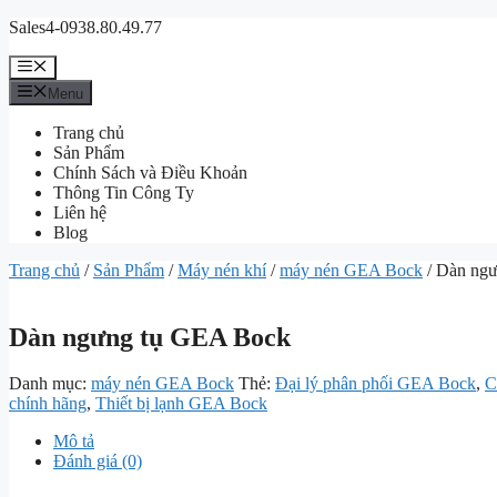
Chuyển
Sales4-0938.80.49.77
đến
nội
Menu
dung
Menu
Trang chủ
Sản Phẩm
Chính Sách và Điều Khoản
Thông Tin Công Ty
Liên hệ
Blog
Trang chủ
/
Sản Phẩm
/
Máy nén khí
/
máy nén GEA Bock
/ Dàn ng
Dàn ngưng tụ GEA Bock
Danh mục:
máy nén GEA Bock
Thẻ:
Đại lý phân phối GEA Bock
,
C
chính hãng
,
Thiết bị lạnh GEA Bock
Mô tả
Đánh giá (0)