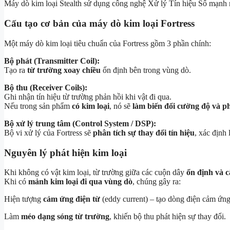
Máy dò kim loại Stealth sử dụng công nghệ Xử lý Tín hiệu Số mạnh mẽ 
Cấu tạo cơ bản của máy dò kim loại Fortress
Một máy dò kim loại tiêu chuẩn của Fortress gồm 3 phần chính:
Bộ phát (Transmitter Coil):
Tạo ra
từ trường xoay chiều
ổn định bên trong vùng dò.
Bộ thu (Receiver Coils):
Ghi nhận tín hiệu từ trường phản hồi khi vật đi qua.
Nếu trong sản phẩm
có kim loại
, nó sẽ
làm biến đổi cường độ và p
Bộ xử lý trung tâm (Control System / DSP):
Bộ vi xử lý của Fortress sẽ
phân tích sự thay đổi tín hiệu
, xác định
Nguyên lý phát hiện kim loại
Khi không có vật kim loại, từ trường giữa các cuộn dây
ổn định và 
Khi có
mảnh kim loại đi qua vùng dò
, chúng gây ra:
Hiện tượng
cảm ứng điện từ
(eddy current) – tạo dòng điện cảm ứng
Làm
méo dạng sóng từ trường
, khiến bộ thu phát hiện sự thay đổi.