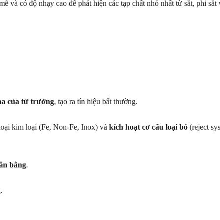
và có độ nhạy cao để phát hiện các tạp chất nhỏ nhất từ ​​sắt, phi sắt
ha của từ trường
, tạo ra tín hiệu bất thường.
 loại kim loại (Fe, Non-Fe, Inox) và
kích hoạt cơ cấu loại bỏ
(reject sy
cân bằng
.
.