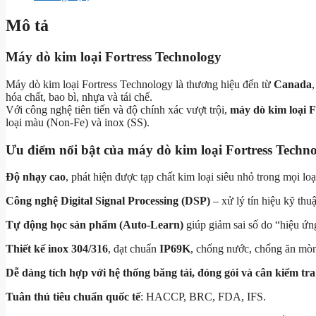
Mô tả
Máy dò kim loại Fortress Technology
Máy dò kim loại Fortress Technology là thương hiệu đến từ
Canada
hóa chất, bao bì, nhựa và tái chế.
Với công nghệ tiên tiến và độ chính xác vượt trội,
máy dò kim loại F
loại màu (Non-Fe) và inox (SS).
Ưu điểm nổi bật của máy dò kim loại Fortress Techn
Độ nhạy cao
, phát hiện được tạp chất kim loại siêu nhỏ trong mọi lo
Công nghệ Digital Signal Processing (DSP)
– xử lý tín hiệu kỹ thuậ
Tự động học sản phẩm (Auto-Learn)
giúp giảm sai số do “hiệu ứn
Thiết kế inox 304/316
, đạt chuẩn
IP69K
, chống nước, chống ăn mò
Dễ dàng tích hợp với hệ thống băng tải, đóng gói và cân kiểm tra
Tuân thủ tiêu chuẩn quốc tế
: HACCP, BRC, FDA, IFS.