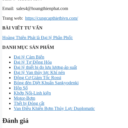
Email: sales4@hoangthienphat.com
Trang web:
https://cungcapthietbivn.com/
BÀI VIẾT TƯ VẤN
Hoàng Thiên Phát là Đại lý Phân Phối:
DANH MỤC SẢN PHẨM
Đại lý Cảm Biến
Đại lý Tự Động Hóa
Đại lý thiết bi đo lưu lương-áp suất
Đại lý Van thủy lực Khí nén
Động Cơ Giảm Tốc Rossi
Bóng đèn Diệt Khuẩn Sankyodenki
Hộp Số
Khớp Nối-Linh kiện
Motor-Bơm
Thết bị Đóng cắt
Van Điều Khiển Bơm Thủy Lực Duplomatic
Đánh giá