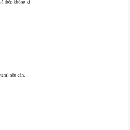
 và thép không gỉ
stem) nếu cần.