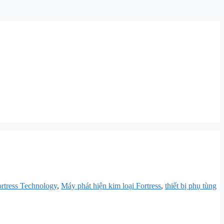
rtress Technology
,
Máy phát hiện kim loại Fortress
,
thiết bị phụ tùng