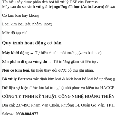
Tín hiệu này được phân tích bởi bộ xử lý DSP của Fortress.
Máy sau đó
so sánh với giá trị ngưỡng đã học (Auto-Learn)
để xác
Có kim loại hay không
Loại kim loại (sắt, nhôm, inox)
Mức độ tạp chất
Quy trình hoạt động cơ bản
Máy khởi động
→ Tự hiệu chuẩn môi trường (zero balance).
Sản phẩm đi qua vùng dò
→ Từ trường giám sát liên tục.
Nếu có kim loại
, tín hiệu thay đổi được bộ thu ghi nhận.
Bộ xử lý Fortress
xác định kim loại & kích hoạt bộ loại bỏ tự động (
Dữ liệu sự kiện
được lưu lại trong bộ nhớ phục vụ kiểm tra HACCP h
CÔNG TY TNHH KỸ THUẬT
CÔNG NGHỆ HOÀNG THIÊN
Địa chỉ: 237/49C Phạm Văn Chiêu, Phường 14, Quận Gò Vấp, TP.
Sales4:
0938.804.977