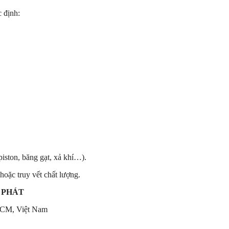
 định:
piston, băng gạt, xả khí…).
oặc truy vết chất lượng.
 PHÁT
HCM, Việt Nam