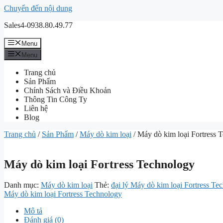
Chuyển đến nội dung
Sales4-0938.80.49.77
Menu
Menu
Trang chủ
Sản Phẩm
Chính Sách và Điều Khoản
Thông Tin Công Ty
Liên hệ
Blog
Trang chủ
/
Sản Phẩm
/
Máy dò kim loại
/ Máy dò kim loại Fortress 
Máy dò kim loại Fortress Technology
Danh mục:
Máy dò kim loại
Thẻ:
đại lý Máy dò kim loại Fortress T
Máy dò kim loại Fortress Technology
Mô tả
Đánh giá (0)