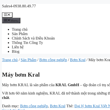
Chuyển
Sales4-0938.80.49.77
đến
nội
Menu
dung
Menu
Trang chủ
Sản Phẩm
Chính Sách và Điều Khoản
Thông Tin Công Ty
Liên hệ
Blog
Trang chủ
/
Sản Phẩm
/
Bơm công nghiệp
/
Bơm Kral
/ Máy bơm Kra
Máy bơm Kral
Máy bơm KRAL là sản phẩm của
KRAL GmbH
– tập đoàn có trụ s
Với hơn 60 năm kinh nghiệm, KRAL đã trở thành một trong những th
chất
.
Danh mục:
Bơm công nghiệp
,
Bơm Kral
Thẻ:
Đại lý bơm Kral Việt