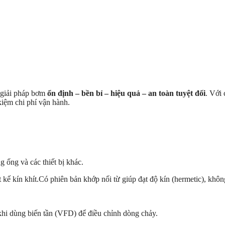
 giải pháp bơm
ổn định – bền bỉ – hiệu quả – an toàn tuyệt đối
. Với
kiệm chi phí vận hành.
 ống và các thiết bị khác.
ế kín khít.Có phiên bản khớp nối từ giúp đạt độ kín (hermetic), không r
khi dùng biến tần (VFD) để điều chỉnh dòng chảy.