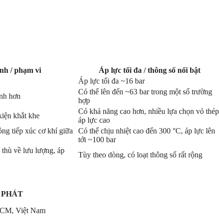
nh / phạm vi
Áp lực tối đa / thông số nổi bật
Áp lực tối đa ~16 bar
Có thể lên đến ~63 bar trong một số trường
ình hơn
hợp
Có khả năng cao hơn, nhiều lựa chọn vỏ thép
kiện khắt khe
áp lực cao
ng tiếp xúc cơ khí giữa
Có thể chịu nhiệt cao đến 300 °C, áp lực lên
tới ~100 bar
thù về lưu lượng, áp
Tùy theo dòng, có loạt thông số rất rộng
 PHÁT
HCM, Việt Nam