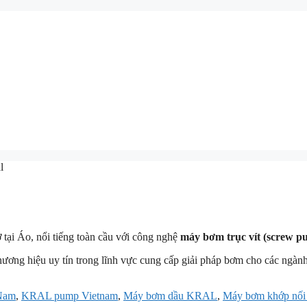
l
ở tại Áo, nổi tiếng toàn cầu với công nghệ
máy bơm trục vít (screw p
ương hiệu uy tín trong lĩnh vực cung cấp giải pháp bơm cho các ngàn
 Nam
,
KRAL pump Vietnam
,
Máy bơm dầu KRAL
,
Máy bơm khớp nố