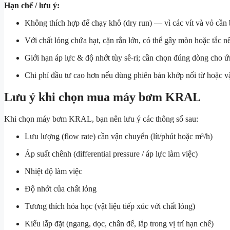
Hạn chế / lưu ý:
Không thích hợp để chạy khô (dry run) — vì các vít và vỏ cần 
Với chất lỏng chứa hạt, cặn rắn lớn, có thể gây mòn hoặc tắc n
Giới hạn áp lực & độ nhớt tùy sê-ri; cần chọn đúng dòng cho ứ
Chi phí đầu tư cao hơn nếu dùng phiên bản khớp nối từ hoặc vật
Lưu ý khi chọn mua máy bơm KRAL
Khi chọn máy bơm KRAL, bạn nên lưu ý các thông số sau:
Lưu lượng (flow rate) cần vận chuyển (lít/phút hoặc m³/h)
Áp suất chênh (differential pressure / áp lực làm việc)
Nhiệt độ làm việc
Độ nhớt của chất lỏng
Tương thích hóa học (vật liệu tiếp xúc với chất lỏng)
Kiểu lắp đặt (ngang, dọc, chân đế, lắp trong vị trí hạn chế)