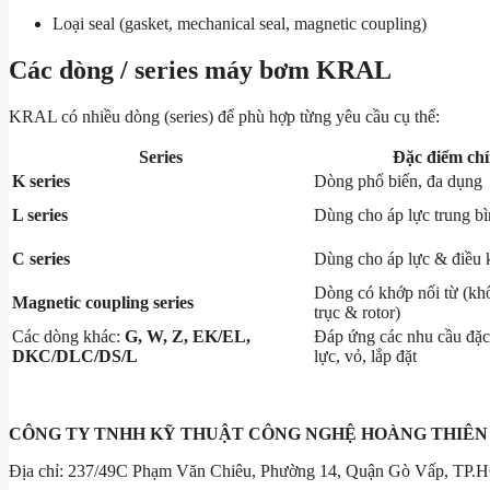
Loại seal (gasket, mechanical seal, magnetic coupling)
Các dòng / series máy bơm KRAL
KRAL có nhiều dòng (series) để phù hợp từng yêu cầu cụ thể:
Series
Đặc điểm chí
K series
Dòng phổ biến, đa dụng
L series
Dùng cho áp lực trung b
C series
Dùng cho áp lực & điều 
Dòng có khớp nối từ (khô
Magnetic coupling series
trục & rotor)
Các dòng khác:
G, W, Z, EK/EL,
Đáp ứng các nhu cầu đặc 
DKC/DLC/DS/L
lực, vỏ, lắp đặt
CÔNG TY TNHH KỸ THUẬT
CÔNG NGHỆ HOÀNG THIÊN
Địa chỉ: 237/49C Phạm Văn Chiêu, Phường 14, Quận Gò Vấp, TP.