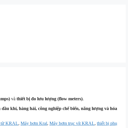
umps)
và
thiết bị đo lưu lượng (flow meters)
.
h
dầu khí, hàng hải, công nghiệp chế biến, năng lượng và hóa
i từ KRAL
,
Máy bơm Kral
,
Máy bơm trục vít KRAL
,
thiết bị phụ