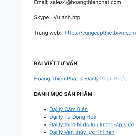
Email:
sales4@hoangthienphat.com
Skype : Vu anh.htp
Trang web:
https://cungcapthietbivn.com
BÀI VIẾT TƯ VẤN
Hoàng Thiên Phát là Đại lý Phân Phối:
DANH MỤC SẢN PHẨM
Đại lý Cảm Biến
Đại lý Tự Động Hóa
Đại lý thiết bi đo lưu lương-áp suất
Đại lý Van thủy lực Khí nén