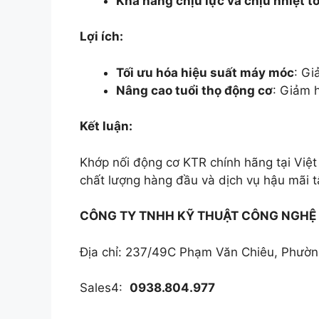
Khả năng chịu lực và chịu nhiệt tố
Lợi ích:
Tối ưu hóa hiệu suất máy móc
: Gi
Nâng cao tuổi thọ động cơ
: Giảm 
Kết luận:
Khớp nối động cơ KTR chính hãng tại Việ
chất lượng hàng đầu và dịch vụ hậu mãi t
CÔNG TY TNHH KỸ THUẬT CÔNG NGHỆ
Địa chỉ: 237/49C Phạm Văn Chiêu, Phườ
Sales4:
0938.804.977