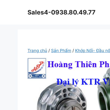
Chuyển
đến
Sales4-0938.80.49.77
nội
dung
Trang chủ
/
Sản Phẩm
/
Khớp Nối- Đầu nố