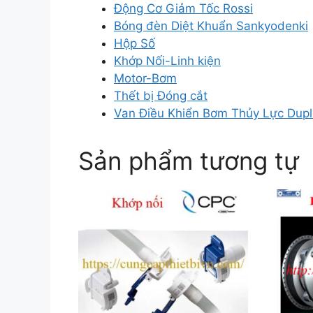
Động Cơ Giảm Tốc Rossi
Bóng đèn Diệt Khuẩn Sankyodenki
Hộp Số
Khớp Nối-Linh kiện
Motor-Bơm
Thết bị Đóng cắt
Van Điều Khiển Bơm Thủy Lực Dupl
Sản phẩm tương tự