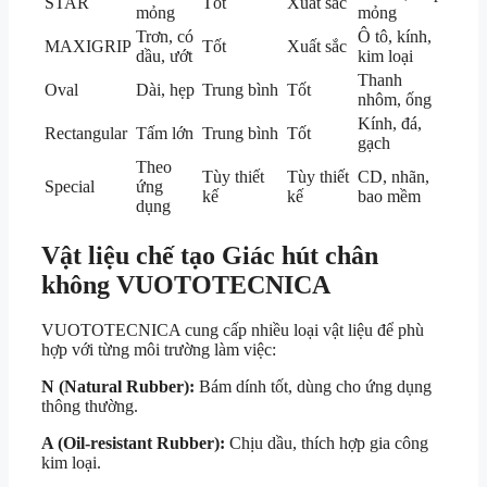
STAR
Tốt
Xuất sắc
mỏng
mỏng
Trơn, có
Ô tô, kính,
MAXIGRIP
Tốt
Xuất sắc
dầu, ướt
kim loại
Thanh
Oval
Dài, hẹp
Trung bình
Tốt
nhôm, ống
Kính, đá,
Rectangular
Tấm lớn
Trung bình
Tốt
gạch
Theo
Tùy thiết
Tùy thiết
CD, nhãn,
Special
ứng
kế
kế
bao mềm
dụng
Vật liệu chế tạo Giác hút chân
không VUOTOTECNICA
VUOTOTECNICA cung cấp nhiều loại vật liệu để phù
hợp với từng môi trường làm việc:
N (Natural Rubber):
Bám dính tốt, dùng cho ứng dụng
thông thường.
A (Oil-resistant Rubber):
Chịu dầu, thích hợp gia công
kim loại.