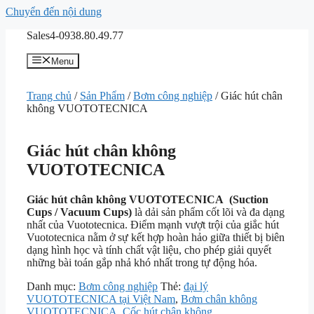
Chuyển đến nội dung
Sales4-0938.80.49.77
Menu
Trang chủ
/
Sản Phẩm
/
Bơm công nghiệp
/ Giác hút chân
không VUOTOTECNICA
Giác hút chân không
VUOTOTECNICA
Giác hút chân không VUOTOTECNICA (Suction
Cups / Vacuum Cups)
là dải sản phẩm cốt lõi và đa dạng
nhất của Vuototecnica. Điểm mạnh vượt trội của giắc hút
Vuototecnica nằm ở sự kết hợp hoàn hảo giữa thiết bị biên
dạng hình học và tính chất vật liệu, cho phép giải quyết
những bài toán gắp nhả khó nhất trong tự động hóa.
Danh mục:
Bơm công nghiệp
Thẻ:
đại lý
VUOTOTECNICA tại Việt Nam
,
Bơm chân không
VUOTOTECNICA
,
Cốc hút chân không