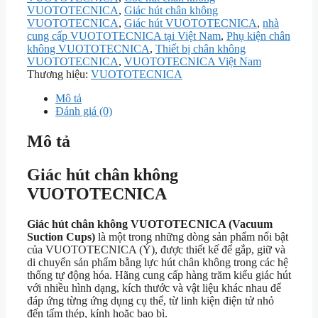
VUOTOTECNICA
,
Giác hút chân không
VUOTOTECNICA
,
Giác hút VUOTOTECNICA
,
nhà
cung cấp VUOTOTECNICA tại Việt Nam
,
Phụ kiện chân
không VUOTOTECNICA
,
Thiết bị chân không
VUOTOTECNICA
,
VUOTOTECNICA Việt Nam
Thương hiệu:
VUOTOTECNICA
Mô tả
Đánh giá (0)
Mô tả
Giác hút chân không
VUOTOTECNICA
Giác hút chân không VUOTOTECNICA (Vacuum
Suction Cups)
là một trong những dòng sản phẩm nổi bật
của VUOTOTECNICA (Ý), được thiết kế để gắp, giữ và
di chuyển sản phẩm bằng lực hút chân không trong các hệ
thống tự động hóa. Hãng cung cấp hàng trăm kiểu giác hút
với nhiều hình dạng, kích thước và vật liệu khác nhau để
đáp ứng từng ứng dụng cụ thể, từ linh kiện điện tử nhỏ
đến tấm thép, kính hoặc bao bì.