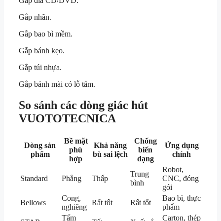
Gắp đĩa CD/DVD.
Gắp nhãn.
Gắp bao bì mềm.
Gắp bánh kẹo.
Gắp túi nhựa.
Gắp bánh mài có lỗ tâm.
So sánh các dòng giác hút
VUOTOTECNICA
Bề mặt
Chống
Dòng sản
Khả năng
Ứng dụng
phù
biến
phẩm
bù sai lệch
chính
hợp
dạng
Robot,
Trung
Standard
Phẳng
Thấp
CNC, đóng
bình
gói
Cong,
Bao bì, thực
Bellows
Rất tốt
Rất tốt
nghiêng
phẩm
Tấm
Carton, thép