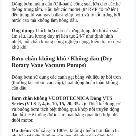
Dòng bơm ngâm dầu (Oil-bath) công suất lớn cho các hệ
thống trung tâm. Hầu hết các model (từ RVP 40 trở lên)
đều trang bị van gas ballast giúp bơm xử lý tốt lượng hơi
nước cao mà không làm hỏng dầu.
Ứng dụng:
Thích hợp cho các ứng dụng đòi hỏi áp suất
âm sâu, lưu lượng duy trì liên tục 24/7 như định hình
nhiệt, hút chân không công nghiệp nặng, kiểm tra rò rỉ và
khử khí.
Bơm chân không khô / Không dầu (Dry
Rotary Vane Vacuum Pumps)
Dòng bơm sử dụng các cánh gạt bằng vật liệu tự bôi trơn
(thường là carbon cao cấp), hoạt động hoàn toàn không
cần dầu.
Bơm chân không VUOTOTECNICA Dòng VTS
Series (VTS 2, 4, 6, 10, 15, 20, 35…):
Thiết kế động cơ
và buồng bơm tách biệt thông qua khớp nối truyền động
đàn hồi. Hệ thống được làm mát bằng quạt tích hợp phía
đuôi motor.
Ưu điểm:
Khí xả sạch 100%, không nhiễm hơi dầu, chi
phí bảo trì thấp (không cần thay dầu/lọc dầu định kỳ).