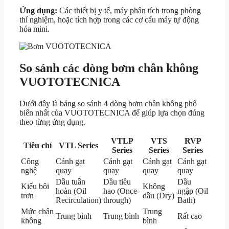
Ứng dụng:
Các thiết bị y tế, máy phân tích trong phòng
thí nghiệm, hoặc tích hợp trong các cơ cấu máy tự động
hóa mini.
So sánh các dòng bơm chân không
VUOTOTECNICA
Dưới đây là bảng so sánh 4 dòng bơm chân không phổ
biến nhất của VUOTOTECNICA để giúp lựa chọn đúng
theo từng ứng dụng.
VTLP
VTS
RVP
Tiêu chí
VTL Series
Series
Series
Series
Công
Cánh gạt
Cánh gạt
Cánh gạt
Cánh gạt
nghệ
quay
quay
quay
quay
Dầu tuần
Dầu tiêu
Dầu
Kiểu bôi
Không
hoàn (Oil
hao (Once-
ngập (Oil
trơn
dầu (Dry)
Recirculation)
through)
Bath)
Mức chân
Trung
Trung bình
Trung bình
Rất cao
không
bình