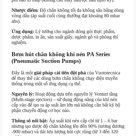
Nhược điểm:
Độ chân không tối đa không sâu bằng dòng
vòng dầu (áp suất cuối cùng thường đạt khoảng 80 mbar
abs).
Ứng dụng:
Lý tưởng cho ngành đóng gói thực phẩm,
dược phẩm, in ấn, sản xuất giấy, ngành gỗ và phòng thí
nghiệm.
Bơm hút chân không khí nén PA Series
(Pneumatic Suction Pumps)
Đây là một
giải pháp cải tiến đột phá
của Vuototecnica
để thay thế các dòng bơm chân không chạy điện truyền
thống trong một số ứng dụng cụ thể.
Nguyên lý:
Hoạt động dựa trên nguyên lý Venturi tầng
(Multi-stage ejectors) – sử dụng động năng của khí nén
cấp vào để tạo ra áp suất âm lớn mà không cần bất kỳ bộ
phận chuyển động cơ học nào.
Thông số nổi bật:
Áp suất khí nén cấp chỉ từ 1 – 6 bar
nhưng tạo được độ chân không lên đến 90% (tương đương
-900 mbar) và dải lưu lượng hút cực rộng (từ 3 đến 320