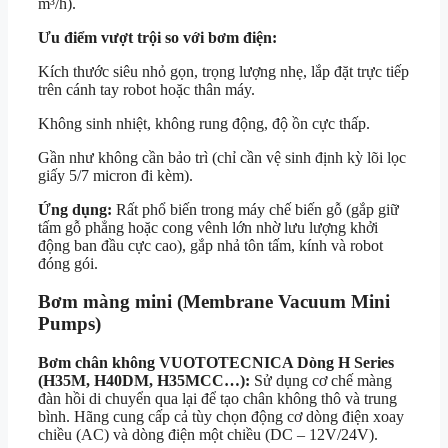
m³/h).
Ưu điểm vượt trội so với bơm điện:
Kích thước siêu nhỏ gọn, trọng lượng nhẹ, lắp đặt trực tiếp
trên cánh tay robot hoặc thân máy.
Không sinh nhiệt, không rung động, độ ồn cực thấp.
Gần như không cần bảo trì (chỉ cần vệ sinh định kỳ lõi lọc
giấy 5/7 micron đi kèm).
Ứng dụng:
Rất phổ biến trong máy chế biến gỗ (gắp giữ
tấm gỗ phẳng hoặc cong vênh lớn nhờ lưu lượng khởi
động ban đầu cực cao), gắp nhả tôn tấm, kính và robot
đóng gói.
Bơm màng mini (Membrane Vacuum Mini
Pumps)
Bơm chân không VUOTOTECNICA Dòng H Series
(H35M, H40DM, H35MCC…):
Sử dụng cơ chế màng
đàn hồi di chuyển qua lại để tạo chân không thô và trung
bình. Hãng cung cấp cả tùy chọn động cơ dòng điện xoay
chiều (AC) và dòng điện một chiều (DC – 12V/24V).