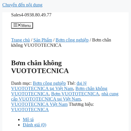
Chuyển đến nội dung
Sales4-0938.80.49.77
Menu
Trang chủ
/
Sản Phẩm
/
Bơm công nghiệp
/ Bơm chân
không VUOTOTECNICA
Bơm chân không
VUOTOTECNICA
Danh mục:
Bơm công nghiệp
Thẻ:
đại lý
VUOTOTECNICA tại Việt Nam
,
Bơm chân không
VUOTOTECNICA
,
Bơm VUOTOTECNICA
,
nhà cung
cấp VUOTOTECNICA tại Việt Nam
,
VUOTOTECNICA Việt Nam
Thương hiệu:
VUOTOTECNICA
Mô tả
Đánh giá (0)