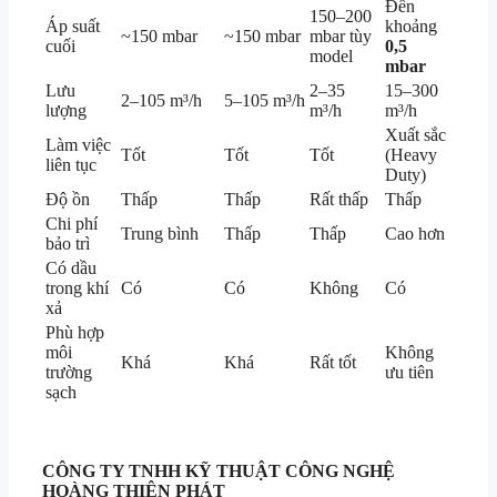
Đến
150–200
Áp suất
khoảng
~150 mbar
~150 mbar
mbar tùy
cuối
0,5
model
mbar
Lưu
2–35
15–300
2–105 m³/h
5–105 m³/h
lượng
m³/h
m³/h
Xuất sắc
Làm việc
Tốt
Tốt
Tốt
(Heavy
liên tục
Duty)
Độ ồn
Thấp
Thấp
Rất thấp
Thấp
Chi phí
Trung bình
Thấp
Thấp
Cao hơn
bảo trì
Có dầu
trong khí
Có
Có
Không
Có
xả
Phù hợp
môi
Không
Khá
Khá
Rất tốt
trường
ưu tiên
sạch
CÔNG TY TNHH KỸ THUẬT
CÔNG NGHỆ
HOÀNG THIÊN PHÁT