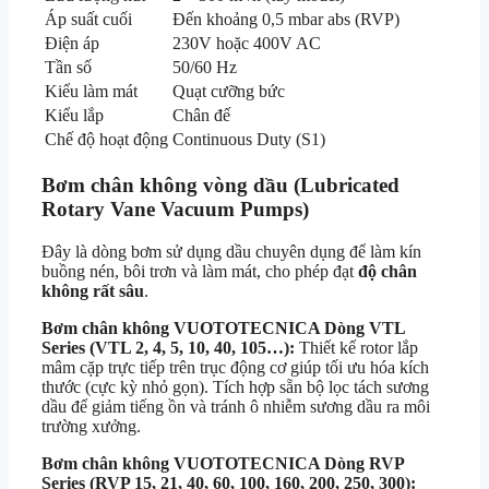
Áp suất cuối
Đến khoảng 0,5 mbar abs (RVP)
Điện áp
230V hoặc 400V AC
Tần số
50/60 Hz
Kiểu làm mát
Quạt cưỡng bức
Kiểu lắp
Chân đế
Chế độ hoạt động
Continuous Duty (S1)
Bơm chân không vòng dầu (Lubricated
Rotary Vane Vacuum Pumps)
Đây là dòng bơm sử dụng dầu chuyên dụng để làm kín
buồng nén, bôi trơn và làm mát, cho phép đạt
độ chân
không rất sâu
.
Bơm chân không VUOTOTECNICA Dòng VTL
Series (VTL 2, 4, 5, 10, 40, 105…):
Thiết kế rotor lắp
mâm cặp trực tiếp trên trục động cơ giúp tối ưu hóa kích
thước (cực kỳ nhỏ gọn). Tích hợp sẵn bộ lọc tách sương
dầu để giảm tiếng ồn và tránh ô nhiễm sương dầu ra môi
trường xưởng.
Bơm chân không VUOTOTECNICA Dòng RVP
Series (RVP 15, 21, 40, 60, 100, 160, 200, 250, 300):