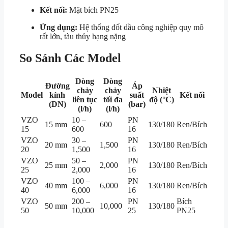
Kết nối:
Mặt bích PN25
Ứng dụng:
Hệ thống đốt dầu công nghiệp quy mô
rất lớn, tàu thủy hạng nặng
So Sánh Các Model
Dòng
Dòng
Đường
Áp
chảy
chảy
Nhiệt
Model
kính
suất
Kết nối
liên tục
tối đa
độ (°C)
(DN)
(bar)
(l/h)
(l/h)
VZO
10 –
PN
15 mm
600
130/180
Ren/Bích
15
600
16
VZO
30 –
PN
20 mm
1,500
130/180
Ren/Bích
20
1,500
16
VZO
50 –
PN
25 mm
2,000
130/180
Ren/Bích
25
2,000
16
VZO
100 –
PN
40 mm
6,000
130/180
Ren/Bích
40
6,000
16
VZO
200 –
PN
Bích
50 mm
10,000
130/180
50
10,000
25
PN25