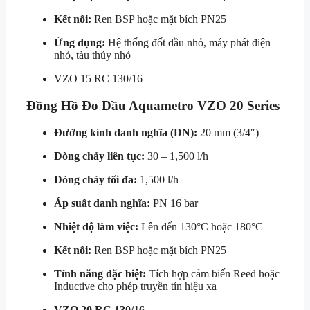
Kết nối:
Ren BSP hoặc mặt bích PN25
Ứng dụng:
Hệ thống đốt dầu nhỏ, máy phát điện
nhỏ, tàu thủy nhỏ
VZO 15 RC 130/16
Đồng Hồ Đo Dầu Aquametro VZO 20 Series
Đường kính danh nghĩa (DN):
20 mm (3/4″)
Dòng chảy liên tục:
30 – 1,500 l/h
Dòng chảy tối đa:
1,500 l/h
Áp suất danh nghĩa:
PN 16 bar
Nhiệt độ làm việc:
Lên đến 130°C hoặc 180°C
Kết nối:
Ren BSP hoặc mặt bích PN25
Tính năng đặc biệt:
Tích hợp cảm biến Reed hoặc
Inductive cho phép truyền tín hiệu xa
VZO 20 RC 130/16
,