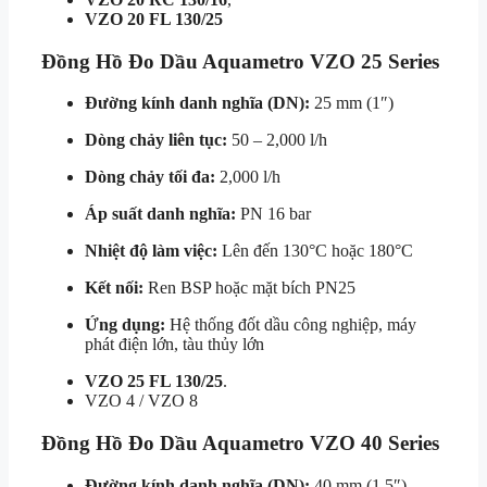
VZO 20 FL 130/25
Đồng Hồ Đo Dầu Aquametro VZO 25 Series
Đường kính danh nghĩa (DN):
25 mm (1″)
Dòng chảy liên tục:
50 – 2,000 l/h
Dòng chảy tối đa:
2,000 l/h
Áp suất danh nghĩa:
PN 16 bar
Nhiệt độ làm việc:
Lên đến 130°C hoặc 180°C
Kết nối:
Ren BSP hoặc mặt bích PN25
Ứng dụng:
Hệ thống đốt dầu công nghiệp, máy
phát điện lớn, tàu thủy lớn
VZO 25 FL 130/25
.
VZO 4 / VZO 8
Đồng Hồ Đo Dầu Aquametro VZO 40 Series
Đường kính danh nghĩa (DN):
40 mm (1.5″)