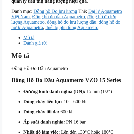
quản lý tiêu thụ năng lượng hiệu quả
.
Danh mục:
Đồng hồ Đo lưu lượng
Thẻ:
Đại lý Aquametro
Việt Nam
,
Đồng hồ đo dầu Aquametro
,
đồng hồ đo lưu
lượng Aquametro
,
đồng hồ đo lưu lượng dầu
,
đồng hồ đo
nước Aquametro
,
thiết bị phụ tùng Aquametro
Mô tả
Đánh giá (0)
Mô tả
Đồng Hồ Đo Dầu Aquametro
Đồng Hồ Đo Dầu Aquametro VZO 15 Series
Đường kính danh nghĩa (DN):
15 mm (1/2″)
Dòng chảy liên tục:
10 – 600 l/h
Dòng chảy tối đa:
600 l/h
Áp suất danh nghĩa:
PN 16 bar
Nhiệt độ làm việc:
Lên đến 130°C hoặc 180°C