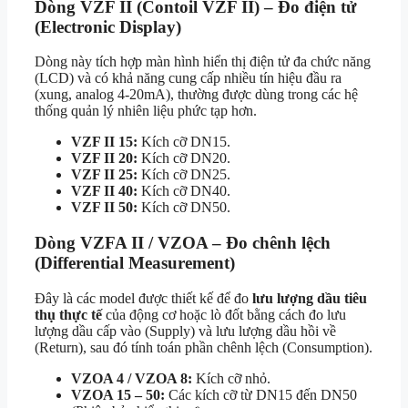
Dòng VZF II (Contoil VZF II) – Đo điện tử
(Electronic Display)
Dòng này tích hợp màn hình hiển thị điện tử đa chức năng
(LCD) và có khả năng cung cấp nhiều tín hiệu đầu ra
(xung, analog 4-20mA), thường được dùng trong các hệ
thống quản lý nhiên liệu phức tạp hơn.
VZF II 15:
Kích cỡ DN15.
VZF II 20:
Kích cỡ DN20.
VZF II 25:
Kích cỡ DN25.
VZF II 40:
Kích cỡ DN40.
VZF II 50:
Kích cỡ DN50.
Dòng VZFA II / VZOA – Đo chênh lệch
(Differential Measurement)
Đây là các model được thiết kế để đo
lưu lượng dầu tiêu
thụ thực tế
của động cơ hoặc lò đốt bằng cách đo lưu
lượng dầu cấp vào (Supply) và lưu lượng dầu hồi về
(Return), sau đó tính toán phần chênh lệch (Consumption).
VZOA 4 / VZOA 8:
Kích cỡ nhỏ.
VZOA 15 – 50:
Các kích cỡ từ DN15 đến DN50