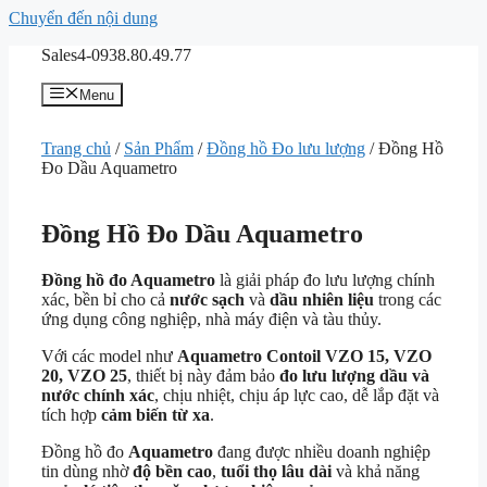
Chuyển đến nội dung
Sales4-0938.80.49.77
Menu
Trang chủ
/
Sản Phẩm
/
Đồng hồ Đo lưu lượng
/ Đồng Hồ
Đo Dầu Aquametro
Đồng Hồ Đo Dầu Aquametro
Đồng hồ đo Aquametro
là giải pháp đo lưu lượng chính
xác, bền bỉ cho cả
nước sạch
và
dầu nhiên liệu
trong các
ứng dụng công nghiệp, nhà máy điện và tàu thủy.
Với các model như
Aquametro Contoil VZO 15, VZO
20, VZO 25
, thiết bị này đảm bảo
đo lưu lượng dầu và
nước chính xác
, chịu nhiệt, chịu áp lực cao, dễ lắp đặt và
tích hợp
cảm biến từ xa
.
Đồng hồ đo
Aquametro
đang được nhiều doanh nghiệp
tin dùng nhờ
độ bền cao
,
tuổi thọ lâu dài
và khả năng