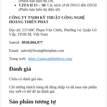
(Phiên bản hiển thị cơ).
VZFA II 15 – 50:
Các kích cỡ từ DN15 đến DN50
(Phiên bản hiển thị điện tử).
CÔNG TY TNHH KỸ THUẬT
CÔNG NGHỆ
HOÀNG THIÊN PHÁT
Địa chỉ: 237/49C Phạm Văn Chiêu, Phường 14, Quận Gò
Vấp, TP.HCM, Việt Nam
Sales4:
0938.804.977
Email: sales4@hoangthienphat.com
Trang web:
https://cungcapthietbivn.com/
Đánh giá
Chưa có đánh giá nào.
Chỉ những khách hàng đã đăng nhập và đã mua sản phẩm
này mới có thể để lại đánh giá.
Sản phẩm tương tự