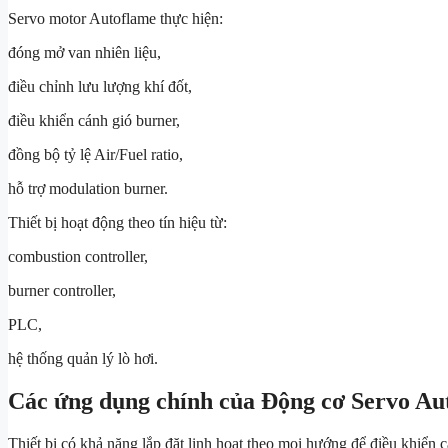
Servo motor Autoflame thực hiện:
đóng mở van nhiên liệu,
điều chỉnh lưu lượng khí đốt,
điều khiển cánh gió burner,
đồng bộ tỷ lệ Air/Fuel ratio,
hỗ trợ modulation burner.
Thiết bị hoạt động theo tín hiệu từ:
combustion controller,
burner controller,
PLC,
hệ thống quản lý lò hơi.
Các ứng dụng chính của Động cơ Servo Aut
Thiết bị có khả năng lắp đặt linh hoạt theo mọi hướng để điều khiển c