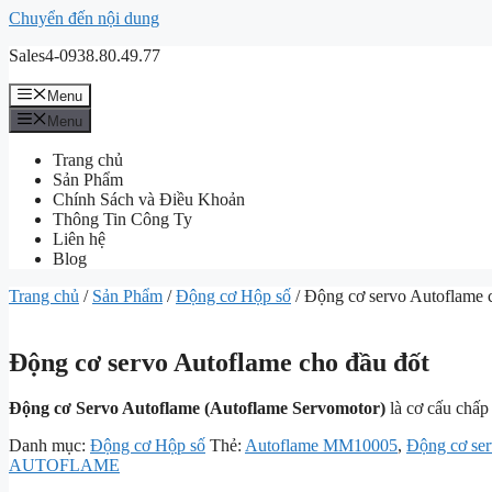
Chuyển đến nội dung
Sales4-0938.80.49.77
Menu
Menu
Trang chủ
Sản Phẩm
Chính Sách và Điều Khoản
Thông Tin Công Ty
Liên hệ
Blog
Trang chủ
/
Sản Phẩm
/
Động cơ Hộp số
/ Động cơ servo Autoflame 
Động cơ servo Autoflame cho đầu đốt
Động cơ Servo Autoflame (Autoflame Servomotor)
là cơ cấu chấp 
Danh mục:
Động cơ Hộp số
Thẻ:
Autoflame MM10005
,
Động cơ se
AUTOFLAME