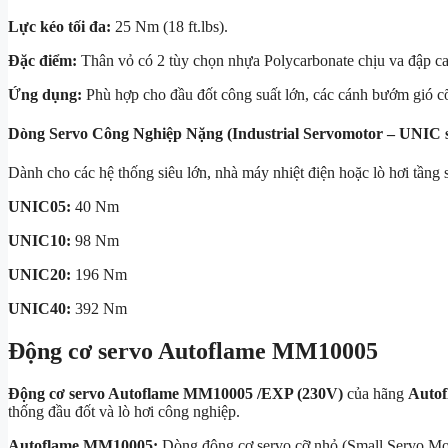
Lực kéo tối đa:
25 Nm
(
18 ft.lbs
).
Đặc điểm:
Thân vỏ có 2 tùy chọn nhựa Polycarbonate chịu va đập ca
Ứng dụng:
Phù hợp cho đầu đốt công suất lớn, các cánh bướm gió cỡ
Dòng Servo Công Nghiệp Nặng (Industrial Servomotor – UNIC s
Dành cho các hệ thống siêu lớn, nhà máy nhiệt điện hoặc lò hơi tầng s
UNIC05:
40 Nm
UNIC10:
98 Nm
UNIC20:
196 Nm
UNIC40:
392 Nm
Động cơ servo Autoflame MM10005
Động cơ servo Autoflame MM10005 /EXP (230V)
của hãng
Autof
thống đầu đốt và lò hơi công nghiệp.
Autoflame MM10005:
Dòng động cơ servo cỡ nhỏ (Small Servo Mot