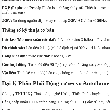
EXP (Explosion Proof):
Phiên bản
chống cháy nổ
. Thiết bị được t
chất, trạm gas).
230V:
Sử dụng nguồn điện xoay chiều áp
230V AC / tần số 50Hz
.
Thông số kỹ thuật cơ bản
Lực kéo (Mô-men xoắn cực đại):
4 Nm
(khoảng
3 ft.lbs
) – đây là 
Độ chính xác:
Lên đến
0.1 độ
(có thể định vị tới 900 vị trí khác nha
Công suất định mức cực đại:
Khoảng
3 W
Góc hoạt động:
Từ
-6 độ
đến
96 độ
(Trục có khả năng xoay
360 độ
Vật liệu:
Thiết kế cơ khí độ bền cao, chống chịu tốt môi trường nhiệ
Đại lý Phân Phối Động cơ servo Autoflame 
Công ty TNHH Kỹ Thuật công nghệ Hoàng Thiên Phát chuyên cung cấp p
Hàng nhập khẩu 100% chính hãng Chứng từ COCQ đầy đủ hãy liên 