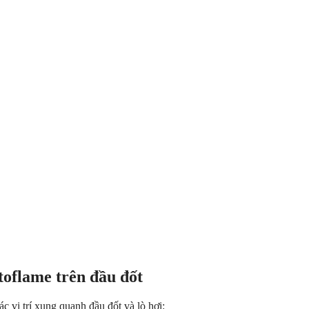
oflame trên đầu đốt
ác vị trí xung quanh đầu đốt và lò hơi: