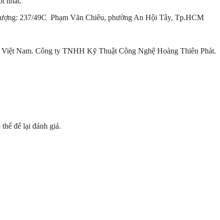
t nhất.
hất lượng: 237/49C Phạm Văn Chiêu, phường An Hội Tây, Tp.HCM
i Việt Nam. Công ty TNHH Kỹ Thuật Công Nghệ Hoàng Thiên Phát.
hể để lại đánh giá.