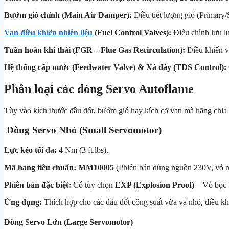
Bướm gió chính (Main Air Damper):
Điều tiết lượng gió (Primary
Van điều khiển nhiên liệu
(Fuel Control Valves):
Điều chỉnh lưu lư
Tuần hoàn khí thải (FGR – Flue Gas Recirculation):
Điều khiển v
Hệ thống cấp nước (Feedwater Valve) & Xả đáy (TDS Control):
Phân loại các dòng Servo Autoflame
Tùy vào kích thước đầu đốt, bướm gió hay kích cỡ van mà hãng chia
Dòng Servo Nhỏ (Small Servomotor)
Lực kéo tối đa:
4 Nm
(
3 ft.lbs
).
Mã hàng tiêu chuẩn:
MM10005
(Phiên bản dùng nguồn 230V, vỏ nh
Phiên bản đặc biệt:
Có tùy chọn
EXP (Explosion Proof)
– Vỏ bọc b
Ứng dụng:
Thích hợp cho các đầu đốt công suất vừa và nhỏ, điều kh
Dòng Servo Lớn (Large Servomotor)