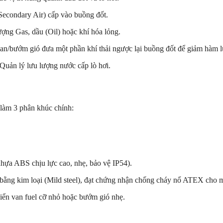
/Secondary Air) cấp vào buồng đốt.
ợng Gas, dầu (Oil) hoặc khí hóa lỏng.
an/bướm gió đưa một phần khí thải ngược lại buồng đốt để giảm hàm
Quản lý lưu lượng nước cấp lò hơi.
 làm 3 phân khúc chính:
ựa ABS chịu lực cao, nhẹ, bảo vệ IP54).
ằng kim loại (Mild steel), đạt chứng nhận chống cháy nổ ATEX cho mô
iển van fuel cỡ nhỏ hoặc bướm gió nhẹ.