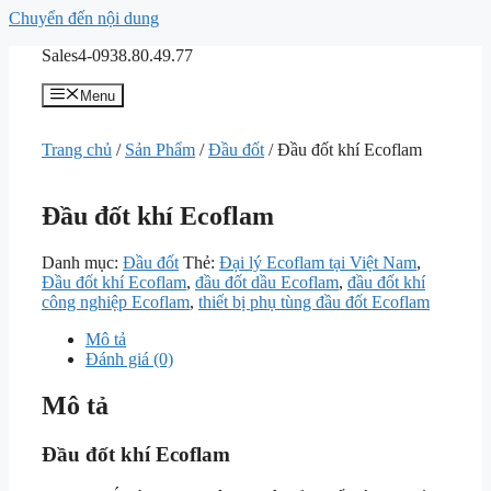
Chuyển đến nội dung
Sales4-0938.80.49.77
Menu
Trang chủ
/
Sản Phẩm
/
Đầu đốt
/ Đầu đốt khí Ecoflam
Đầu đốt khí Ecoflam
Danh mục:
Đầu đốt
Thẻ:
Đại lý Ecoflam tại Việt Nam
,
Đầu đốt khí Ecoflam
,
đầu đốt dầu Ecoflam
,
đầu đốt khí
công nghiệp Ecoflam
,
thiết bị phụ tùng đầu đốt Ecoflam
Mô tả
Đánh giá (0)
Mô tả
Đầu đốt khí Ecoflam