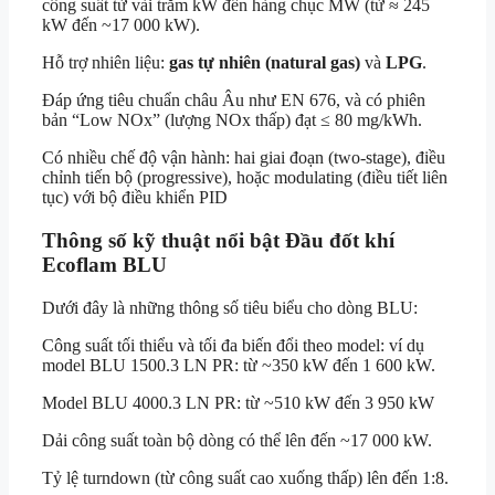
công suất từ vài trăm kW đến hàng chục MW (từ ≈ 245
kW đến ~17 000 kW).
Hỗ trợ nhiên liệu:
gas tự nhiên (natural gas)
và
LPG
.
Đáp ứng tiêu chuẩn châu Âu như EN 676, và có phiên
bản “Low NOx” (lượng NOx thấp) đạt ≤ 80 mg/kWh.
Có nhiều chế độ vận hành: hai giai đoạn (two-stage), điều
chỉnh tiến bộ (progressive), hoặc modulating (điều tiết liên
tục) với bộ điều khiển PID
Thông số kỹ thuật nổi bật
Đầu đốt khí
Ecoflam BLU
Dưới đây là những thông số tiêu biểu cho dòng BLU:
Công suất tối thiểu và tối đa biến đổi theo model: ví dụ
model BLU 1500.3 LN PR: từ ~350 kW đến 1 600 kW.
Model BLU 4000.3 LN PR: từ ~510 kW đến 3 950 kW
Dải công suất toàn bộ dòng có thể lên đến ~17 000 kW.
Tỷ lệ turndown (từ công suất cao xuống thấp) lên đến 1:8.