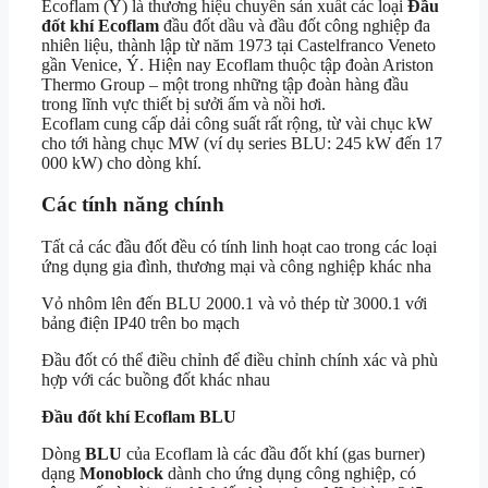
Ecoflam (Ý) là thương hiệu chuyên sản xuất các loại
Đầu
đốt khí Ecoflam
đầu đốt dầu và đầu đốt công nghiệp đa
nhiên liệu, thành lập từ năm 1973 tại Castelfranco Veneto
gần Venice, Ý. Hiện nay Ecoflam thuộc tập đoàn Ariston
Thermo Group – một trong những tập đoàn hàng đầu
trong lĩnh vực thiết bị sưởi ấm và nồi hơi.
Ecoflam cung cấp dải công suất rất rộng, từ vài chục kW
cho tới hàng chục MW (ví dụ series BLU: 245 kW đến 17
000 kW) cho dòng khí.
Các tính năng chính
Tất cả các đầu đốt đều có tính linh hoạt cao trong các loại
ứng dụng gia đình, thương mại và công nghiệp khác nha
Vỏ nhôm lên đến BLU 2000.1 và vỏ thép từ 3000.1 với
bảng điện IP40 trên bo mạch
Đầu đốt có thể điều chỉnh để điều chỉnh chính xác và phù
hợp với các buồng đốt khác nhau
Đầu đốt khí Ecoflam BLU
Dòng
BLU
của Ecoflam là các đầu đốt khí (gas burner)
dạng
Monoblock
dành cho ứng dụng công nghiệp, có