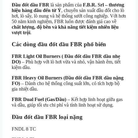
Đầu đốt dầu FBR
là sản phẩm của
F.B.R. Srl – thương
hiệu hàng đầu đến từ Ý
, chuyên sản xuất đầu đốt cho lò
hơi, lò sấy, lò nung và hệ thống sưởi công nghiệp. Với hơn
50 năm kinh nghiệm, FBR luôn được đánh giá cao về
chất lượng, độ bền và khả năng tiết kiệm nhiên liệu
vượt trội
.
Các dòng đầu đốt dầu FBR phổ biến
FBR Light Oil Burners ( Đầu đốt dầu FBR dầu nhẹ
DO)
– Phù hợp với lò hơi vừa và nhỏ, vận hành êm, tiết
kiệm dầu.
FBR Heavy Oil Burners (Đầu đốt dầu FBR dầu nặng
FO)
– Dành cho hệ thống công suất lớn, có tích hợp bộ
gia nhiệt dầu.
FBR Dual Fuel (Gas/Dầu)
– Kết hợp linh hoạt giữa gas
và dầu, giúp tối ưu chi phí và tính linh hoạt sử dụng.
Đầu đốt dầu FBR loại nặng
FNDL 8 TC