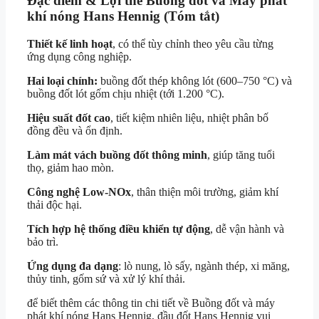
Đặc điểm & Lợi thế Buồng đốt và Máy phát
khí nóng Hans Hennig (Tóm tắt)
Thiết kế linh hoạt
, có thể tùy chỉnh theo yêu cầu từng
ứng dụng công nghiệp.
Hai loại chính:
buồng đốt thép không lót (600–750 °C) và
buồng đốt lót gốm chịu nhiệt (tới 1.200 °C).
Hiệu suất đốt cao
, tiết kiệm nhiên liệu, nhiệt phân bố
đồng đều và ổn định.
Làm mát vách buồng đốt thông minh
, giúp tăng tuổi
thọ, giảm hao mòn.
Công nghệ Low-NOx
, thân thiện môi trường, giảm khí
thải độc hại.
Tích hợp hệ thống điều khiển tự động
, dễ vận hành và
bảo trì.
Ứng dụng đa dạng
: lò nung, lò sấy, ngành thép, xi măng,
thủy tinh, gốm sứ và xử lý khí thải.
để biết thêm các thông tin chi tiết về Buồng đốt và máy
phát khí nóng Hans Hennig, đầu đốt Hans Hennig vui