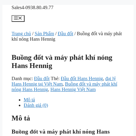
Chuyển
Sales4-0938.80.49.77
đến
nội
Menu
dung
Trang chủ
/
Sản Phẩm
/
Đầu đốt
/ Buồng đốt và máy phát
khí nóng Hans Hennig
Buồng đốt và máy phát khí nóng
Hans Hennig
Danh mục:
Đầu đốt
Thẻ:
Đầu đốt Hans Hennig
,
đại lý
Hans Hennig tại Việt Nam
,
Buồng đốt và máy phát khí
nóng Hans Hennig
,
Hans Hennig Việt Nam
Mô tả
Đánh giá (0)
Mô tả
Buồng đốt và máy phát khí nóng Hans