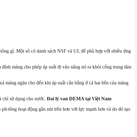
 không gỉ. Một số có danh sách NSF và UL để phù hợp với nhiều ứng
n đỉnh màng cho phép áp suất đi vào nâng nó ra khỏi cổng trung tâm
ỗ xả màng ngăn cho đến khi áp suất cân bằng ở cả hai bên của màng
và chỉ sử dụng cho nước.
Đai lý van DEMA tại Việt Nam
 pít-tông hoạt động gần nút trên hơn với lực mạnh hơn và do đó tạo