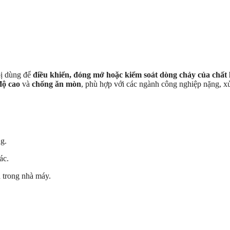
 bị dùng để
điều khiển, đóng mở hoặc kiểm soát dòng chảy của chất l
độ cao
và
chống ăn mòn
, phù hợp với các ngành công nghiệp nặng, xử
g.
ác.
 trong nhà máy.