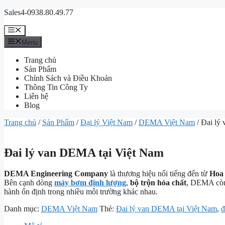
Chuyển
Sales4-0938.80.49.77
đến
nội
Menu
dung
Menu
Trang chủ
Sản Phẩm
Chính Sách và Điều Khoản
Thông Tin Công Ty
Liên hệ
Blog
Trang chủ
/
Sản Phẩm
/
Đại lý Việt Nam
/
DEMA Việt Nam
/ Đai lý
Đai lý van DEMA tại Việt Nam
DEMA Engineering Company
là thương hiệu nổi tiếng đến từ
Hoa
Bên cạnh dòng
máy bơm định lượng
,
bộ trộn hóa chất
, DEMA còn
hành ổn định trong nhiều môi trường khác nhau.
Danh mục:
DEMA Việt Nam
Thẻ:
Đai lý van DEMA tại Việt Nam
,
đ