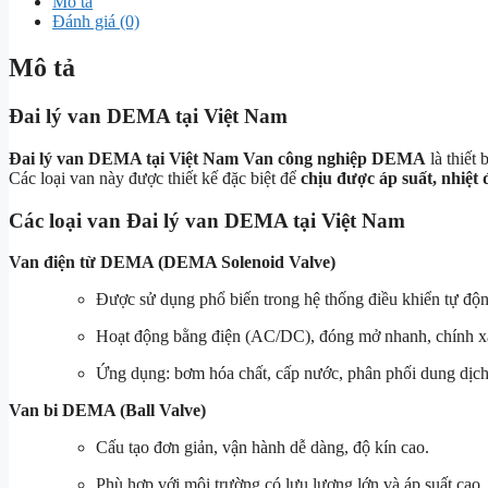
Mô tả
Đánh giá (0)
Mô tả
Đai lý van DEMA tại Việt Nam
Đai lý van DEMA tại Việt Nam Van công nghiệp DEMA
là thiết
Các loại van này được thiết kế đặc biệt để
chịu được áp suất, nhiệt 
Các loại van Đai lý van DEMA tại Việt Nam
Van điện từ DEMA (DEMA Solenoid Valve)
Được sử dụng phổ biến trong hệ thống điều khiển tự độn
Hoạt động bằng điện (AC/DC), đóng mở nhanh, chính x
Ứng dụng: bơm hóa chất, cấp nước, phân phối dung dịch
Van bi DEMA (Ball Valve)
Cấu tạo đơn giản, vận hành dễ dàng, độ kín cao.
Phù hợp với môi trường có lưu lượng lớn và áp suất cao.