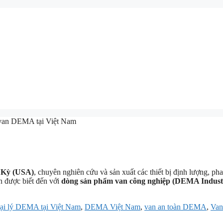
 van DEMA tại Việt Nam
 Kỳ (USA)
, chuyên nghiên cứu và sản xuất các thiết bị định lượng, pha
 được biết đến với
dòng sản phẩm van công nghiệp (DEMA Industr
ại lý DEMA tại Việt Nam
,
DEMA Việt Nam
,
van an toàn DEMA
,
Van