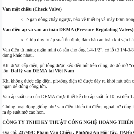
Van một chiều (Check Valve)
Ngăn dòng chảy ngược, bảo vệ thiết bị và máy bơm tron
Van điều áp và van an toàn DEMA (Pressure Regulating Valves)
Giúp duy trì áp suất ổn định, đảm bảo an toàn khi vận h
Van điện từ màng ngăn mini có sẵn cho ống 1/4-1/2”, có lỗ từ 1/4-3
dụng khác nhau.
Khi được cấp điện, pít-tông được kéo đến nút trên cùng, do đó mở “
lớn.
Đai lý van DEMA tại Việt Nam
Khi không được cấp điện, pít-tông điện từ được đẩy ra khỏi nút trên
ngăn để đóng cổng lớn.
Van áp suất cao của DEMA được thiết kế cho áp suất từ ​​10 psi đến 1
Chúng hoạt động giống như van điều khiển thí điểm, ngoại trừ cổng t
ra áp suất mở cao hơn.
CÔNG TY TNHH KỸ THUẬT
CÔNG NGHỆ HOÀNG THIÊN
Địa chỉ:
237/49C Phạm Văn Chiêu , Phường An Hội Tây, TP.Hồ 