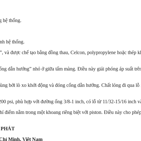
g hệ thống.
ành hệ thống.
/8”, và được chế tạo bằng đồng thau, Celcon, polypropylene hoặc thép
cổng dẫn hướng” nhỏ ở giữa tấm màng. Điều này giải phóng áp suất trê
 cùng bởi lò xo khởi động và đóng cổng dẫn hướng. Chất lỏng đi qua l
200 psi, phù hợp với đường ống 3/8-1 inch, có lỗ từ 11/32-15/16 inch 
hí điểm nằm trong một khoang riêng biệt với piston. Điều này cho phép
 PHÁT
Chí Minh, Việt Nam