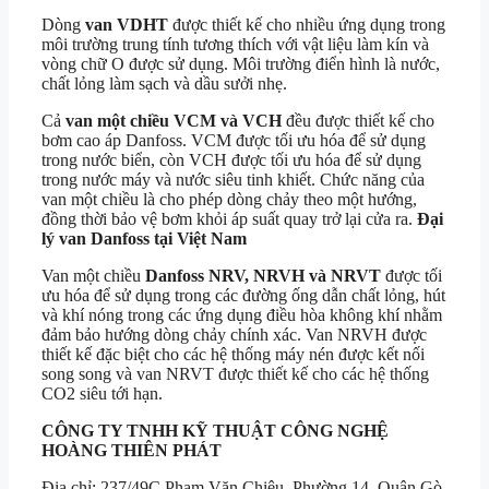
Dòng
van VDHT
được thiết kế cho nhiều ứng dụng trong
môi trường trung tính tương thích với vật liệu làm kín và
vòng chữ O được sử dụng. Môi trường điển hình là nước,
chất lỏng làm sạch và dầu sưởi nhẹ.
Cả
van một chiều VCM và VCH
đều được thiết kế cho
bơm cao áp Danfoss. VCM được tối ưu hóa để sử dụng
trong nước biển, còn VCH được tối ưu hóa để sử dụng
trong nước máy và nước siêu tinh khiết. Chức năng của
van một chiều là cho phép dòng chảy theo một hướng,
đồng thời bảo vệ bơm khỏi áp suất quay trở lại cửa ra.
Đại
lý van Danfoss tại Việt Nam
Van một chiều
Danfoss NRV, NRVH và NRVT
được tối
ưu hóa để sử dụng trong các đường ống dẫn chất lỏng, hút
và khí nóng trong các ứng dụng điều hòa không khí nhằm
đảm bảo hướng dòng chảy chính xác. Van NRVH được
thiết kế đặc biệt cho các hệ thống máy nén được kết nối
song song và van NRVT được thiết kế cho các hệ thống
CO2 siêu tới hạn.
CÔNG TY TNHH KỸ THUẬT
CÔNG NGHỆ
HOÀNG THIÊN PHÁT
Địa chỉ: 237/49C Phạm Văn Chiêu, Phường 14, Quận Gò