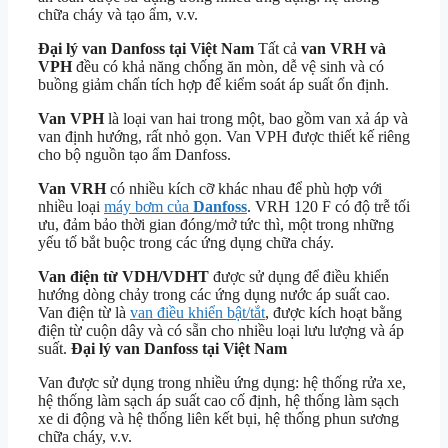
chữa cháy và tạo ẩm, v.v.
Đại lý van Danfoss tại Việt Nam
Tất cả
van VRH và
VPH
đều có khả năng chống ăn mòn, dễ vệ sinh và có
buồng giảm chấn tích hợp để kiểm soát áp suất ổn định.
Van VPH
là loại van hai trong một, bao gồm van xả áp và
van định hướng, rất nhỏ gọn. Van VPH được thiết kế riêng
cho bộ nguồn tạo ẩm Danfoss.
Van VRH
có nhiều kích cỡ khác nhau để phù hợp với
nhiều loại
máy bơm của
Danfoss
. VRH 120 F có độ trễ tối
ưu, đảm bảo thời gian đóng/mở tức thì, một trong những
yếu tố bắt buộc trong các ứng dụng chữa cháy.
Van điện từ VDH/VDHT
được sử dụng để điều khiển
hướng dòng chảy trong các ứng dụng nước áp suất cao.
Van điện từ là
van điều khiển bật/tắt
, được kích hoạt bằng
điện từ cuộn dây và có sẵn cho nhiều loại lưu lượng và áp
suất.
Đại lý van Danfoss tại Việt Nam
Van được sử dụng trong nhiều ứng dụng: hệ thống rửa xe,
hệ thống làm sạch áp suất cao cố định, hệ thống làm sạch
xe di động và hệ thống liên kết bụi, hệ thống phun sương
chữa cháy, v.v.