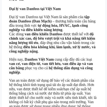
Đại lý van Danfoss tại Việt Nam
Đại lý van Danfoss tại Việt Nam là sản phẩm của
tập
đoàn Danfoss (Đan Mạch)
– thương hiệu toàn cầu hàng
đầu trong lĩnh vực
tự động hóa, HVAC, lạnh công
nghiệp và điều khiển năng lượng
.
Các dòng
van điều khiển Danfoss
được thiết kế với
độ
chính xác cao, độ bền vượt trội và khả năng tiết kiệm
năng lượng tối ưu
, đáp ứng nhu cầu vận hành trong các
hệ thống
điều hòa không khí, làm lạnh, xử lý nước, và
công nghiệp nặng
.
Hiện nay,
Danfoss Việt Nam
cung cấp đầy đủ các loại
van cơ, van điện từ, van tiết lưu, van điều áp và van
cân bằng
phục vụ cho cả
hệ thống dân dụng và công
nghiệp
.
Van an toàn được sử dụng để bảo vệ các thành phần của
hệ thống khỏi tình trạng quá tải do áp suất đạt đỉnh. Hơn
nữa, van được thiết kế để kiểm soát/hạn chế áp suất hệ
thống bằng cách xả nước dư thừa từ phía áp suất. Van
được thiết kế cho nước máy và nước siêu tinh khiết, tức là
không có bất kỳ chất phụ gia nào trong môi trường. Van
an toàn được sử dụng trong nhiều ứng dụng: hệ thống