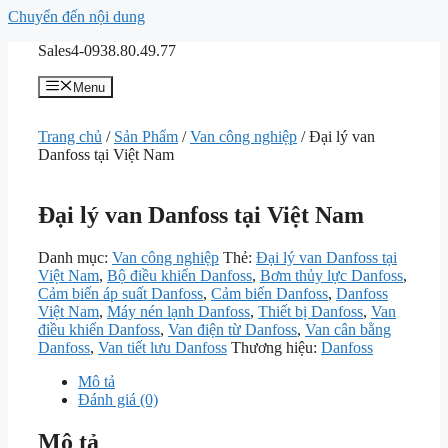
Chuyển đến nội dung
Sales4-0938.80.49.77
Menu
Trang chủ
/
Sản Phẩm
/
Van công nghiệp
/ Đại lý van
Danfoss tại Việt Nam
Đại lý van Danfoss tại Việt Nam
Danh mục:
Van công nghiệp
Thẻ:
Đại lý van Danfoss tại
Việt Nam
,
Bộ điều khiển Danfoss
,
Bơm thủy lực Danfoss
,
Cảm biến áp suất Danfoss
,
Cảm biến Danfoss
,
Danfoss
Việt Nam
,
Máy nén lạnh Danfoss
,
Thiết bị Danfoss
,
Van
điều khiển Danfoss
,
Van điện từ Danfoss
,
Van cân bằng
Danfoss
,
Van tiết lưu Danfoss
Thương hiệu:
Danfoss
Mô tả
Đánh giá (0)
Mô tả