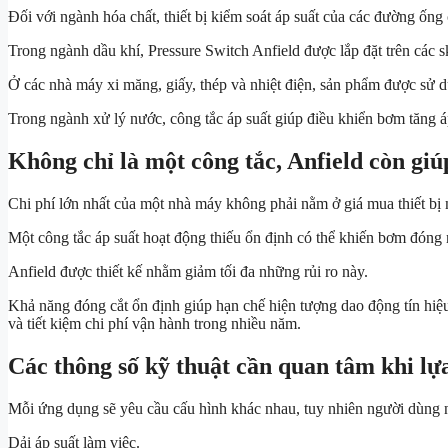
Đối với ngành hóa chất, thiết bị kiểm soát áp suất của các đường ống
Trong ngành dầu khí, Pressure Switch Anfield được lắp đặt trên các 
Ở các nhà máy xi măng, giấy, thép và nhiệt điện, sản phẩm được sử dụ
Trong ngành xử lý nước, công tắc áp suất giúp điều khiển bơm tăng áp
Không chỉ là một công tắc, Anfield còn giú
Chi phí lớn nhất của một nhà máy không phải nằm ở giá mua thiết bị 
Một công tắc áp suất hoạt động thiếu ổn định có thể khiến bơm đóng ng
Anfield được thiết kế nhằm giảm tối đa những rủi ro này.
Khả năng đóng cắt ổn định giúp hạn chế hiện tượng dao động tín hiệu.
và tiết kiệm chi phí vận hành trong nhiều năm.
Các thông số kỹ thuật cần quan tâm khi lự
Mỗi ứng dụng sẽ yêu cầu cấu hình khác nhau, tuy nhiên người dùng nê
Dải áp suất làm việc.