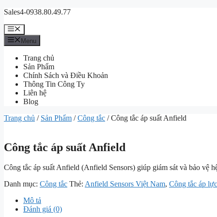
Chuyển
Sales4-0938.80.49.77
đến
nội
Menu
dung
Menu
Trang chủ
Sản Phẩm
Chính Sách và Điều Khoản
Thông Tin Công Ty
Liên hệ
Blog
Trang chủ
/
Sản Phẩm
/
Công tắc
/ Công tắc áp suất Anfield
Công tắc áp suất Anfield
Công tắc áp suất Anfield (Anfield Sensors) giúp giám sát và bảo vệ h
Danh mục:
Công tắc
Thẻ:
Anfield Sensors Việt Nam
,
Công tắc áp lực
Mô tả
Đánh giá (0)