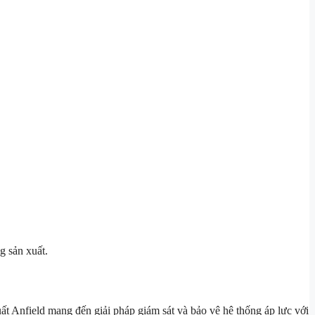
g sản xuất.
uất Anfield mang đến giải pháp giám sát và bảo vệ hệ thống áp lực với