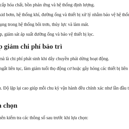
 cấp hóa chất, bồn phản ứng và hệ thống định lượng.
skid bơm, hệ thống khí, đường ống và thiết bị xử lý nhằm bảo vệ hệ thố
ng trong hệ thống bôi trơn, thủy lực và làm mát.
, giám sát áp suất đường ống và bảo vệ thiết bị lọc.
p giảm chi phí bảo trì
mà là chi phí phát sinh khi dây chuyền phải dừng hoạt động.
ắt liên tục, làm giảm tuổi thọ động cơ hoặc gây hỏng các thiết bị liên
 Độ lặp lại cao giúp mỗi chu kỳ vận hành đều chính xác như lần đầu tiê
a chọn
n kiểm tra các thông số sau trước khi lựa chọn: