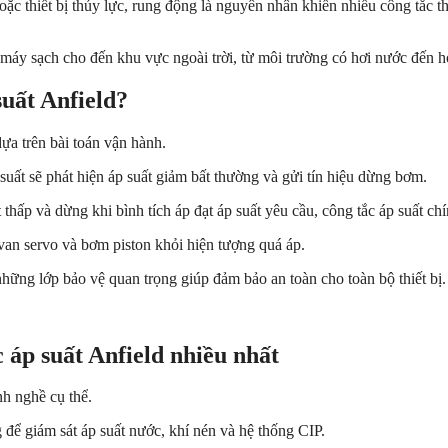
c thiết bị thủy lực, rung động là nguyên nhân khiến nhiều công tắc t
máy sạch cho đến khu vực ngoài trời, từ môi trường có hơi nước đến h
uất Anfield?
ựa trên bài toán vận hành.
uất sẽ phát hiện áp suất giảm bất thường và gửi tín hiệu dừng bơm.
ấp và dừng khi bình tích áp đạt áp suất yêu cầu, công tắc áp suất chính 
, van servo và bơm piston khỏi hiện tượng quá áp.
những lớp bảo vệ quan trọng giúp đảm bảo an toàn cho toàn bộ thiết bị.
áp suất Anfield nhiều nhất
nh nghề cụ thể.
để giám sát áp suất nước, khí nén và hệ thống CIP.