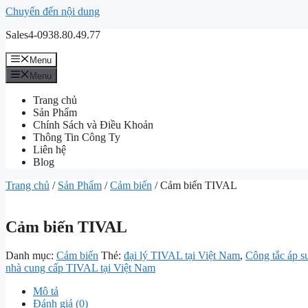
Chuyển đến nội dung
Sales4-0938.80.49.77
Menu
Menu
Trang chủ
Sản Phẩm
Chính Sách và Điều Khoản
Thông Tin Công Ty
Liên hệ
Blog
Trang chủ
/
Sản Phẩm
/
Cảm biến
/ Cảm biến TIVAL
Cảm biến TIVAL
Danh mục:
Cảm biến
Thẻ:
đại lý TIVAL tại Việt Nam
,
Công tắc áp 
nhà cung cấp TIVAL tại Việt Nam
Mô tả
Đánh giá (0)