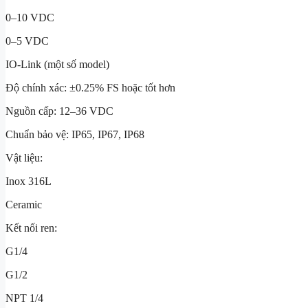
0–10 VDC
0–5 VDC
IO-Link (một số model)
Độ chính xác: ±0.25% FS hoặc tốt hơn
Nguồn cấp: 12–36 VDC
Chuẩn bảo vệ: IP65, IP67, IP68
Vật liệu:
Inox 316L
Ceramic
Kết nối ren:
G1/4
G1/2
NPT 1/4