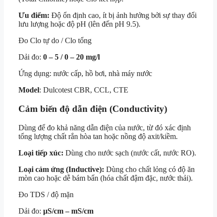
Ưu điểm:
Độ ổn định cao, ít bị ảnh hưởng bởi sự thay đổi
lưu lượng hoặc độ pH (lên đến pH 9.5).
Đo Clo tự do / Clo tổng
Dải đo:
0 – 5 / 0 – 20 mg/l
Ứng dụng: nước cấp, hồ bơi, nhà máy nước
Model
: Dulcotest CBR, CCL, CTE
Cảm biến độ dẫn điện (Conductivity)
Dùng để đo khả năng dẫn điện của nước, từ đó xác định
tổng lượng chất rắn hòa tan hoặc nồng độ axit/kiềm.
Loại tiếp xúc:
Dùng cho nước sạch (nước cất, nước RO).
Loại cảm ứng (Inductive):
Dùng cho chất lỏng có độ ăn
mòn cao hoặc dễ bám bẩn (hóa chất đậm đặc, nước thải).
Đo TDS / độ mặn
Dải đo:
µS/cm – mS/cm