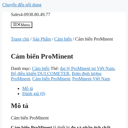
Chuyển đến nội dung
Sales4-0938.80.49.77
Menu
Trang chủ
/
Sản Phẩm
/
Cảm biến
/ Cảm biến ProMinent
Cảm biến ProMinent
Danh mục:
Cảm biến
Thẻ:
đại lý ProMinent tại Việt Nam
,
Bộ điều khiển DULCOMETER
,
Bơm định lượng
ProMinent
,
Cảm biến ProMinent
,
ProMinent Việt Nam
Mô tả
Đánh giá (0)
Mô tả
Cảm biến ProMinent
Cảm biến ProMinent
là thiết bị
đo và phân tích chất