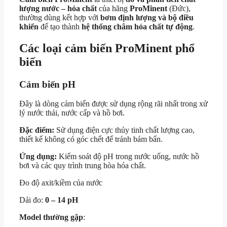
lượng nước – hóa chất
của hãng
ProMinent
(Đức),
thường dùng kết hợp với
bơm định lượng và bộ điều
khiển
để tạo thành
hệ thống châm hóa chất tự động
.
Các
loại cảm biến ProMinent
phổ
biến
Cảm biến pH
Đây là dòng cảm biến được sử dụng rộng rãi nhất trong xử
lý nước thải, nước cấp và hồ bơi.
Đặc điểm:
Sử dụng điện cực thủy tinh chất lượng cao,
thiết kế không có góc chết để tránh bám bẩn.
Ứng dụng:
Kiểm soát độ pH trong nước uống, nước hồ
bơi và các quy trình trung hòa hóa chất.
Đo độ axit/kiềm của nước
Dải đo:
0 – 14 pH
Model thường gặp
: