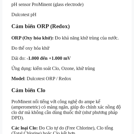
pH sensor ProMinent (glass electrode)
Dulcotest pH
Cảm biến ORP (Redox)
ORP (Oxy hóa khử):
Đo khả năng khử trùng của nước.
Đo thế oxy hóa khử
Dải đo:
-1.000 đến +1.000 mV
Ứng dụng: kiểm soát Clo, Ozone, khử trùng
Model
: Dulcotest ORP / Redox
Cảm biến Clo
ProMinent nổi tiếng với công nghệ đo ampe kế
(amperometric) có màng ngăn, giúp đo chính xác nồng độ
clo dư mà không cần dùng thuốc thử (như phương pháp
DPD).
Các loại Clo:
Đo Clo tự do (Free Chlorine), Clo tổng
(Total Chlorine) hoặc Clo kết hợp.