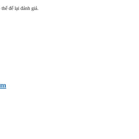
hể để lại đánh giá.
am