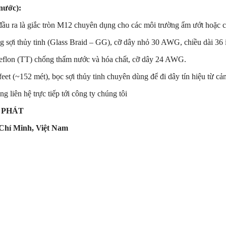
nước):
đầu ra là giắc tròn M12 chuyên dụng cho các môi trường ẩm ướt hoặc c
ng sợi thủy tinh (Glass Braid – GG), cỡ dây nhỏ 30 AWG, chiều dài 36 i
Teflon (TT) chống thấm nước và hóa chất, cỡ dây 24 AWG.
eet (~152 mét), bọc sợi thủy tinh chuyên dùng để đi dây tín hiệu từ cảm
liên hệ trực tiếp tới công ty chúng tôi
 PHÁT
Chí Minh, Việt Nam