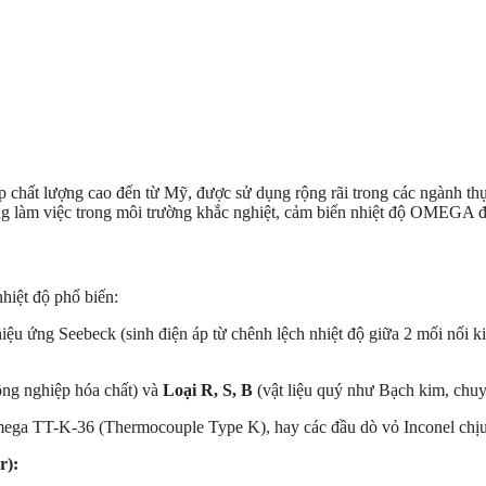
iệp chất lượng cao đến từ Mỹ, được sử dụng rộng rãi trong các ngành 
ng làm việc trong môi trường khắc nghiệt, cảm biến nhiệt độ OMEGA đư
iệt độ phổ biến:
ệu ứng Seebeck (sinh điện áp từ chênh lệch nhiệt độ giữa 2 mối nối ki
ông nghiệp hóa chất) và
Loại R, S, B
(vật liệu quý như Bạch kim, chuy
ega TT-K-36 (Thermocouple Type K), hay các đầu dò vỏ Inconel chịu 
r):