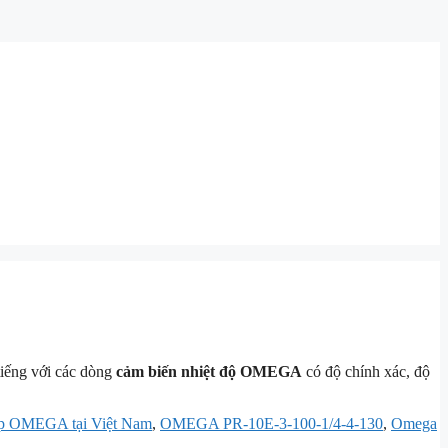
 tiếng với các dòng
cảm biến nhiệt độ OMEGA
có độ chính xác, độ
ấp OMEGA tại Việt Nam
,
OMEGA PR-10E-3-100-1/4-4-130
,
Omega