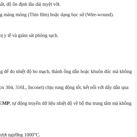
, độ ổn định lâu dài tuyệt vời.
g màng mỏng (Thin film) hoặc dạng bọc sứ (Wire-wound).
ị y tế và giám sát phòng sạch.
hẳng để đo nhiệt độ bo mạch, thành ống dẫn hoặc khuôn đúc mà không
ox 304, 316L, Inconel) chịu rung động tốt, kết nối với dây dẫn qua
EMP
, tự động truyền dữ liệu nhiệt độ về bộ thu trung tâm mà không
i vượt ngưỡng 1000°C.