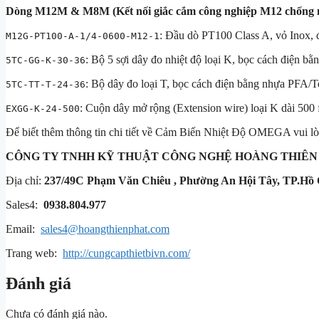
Dòng M12M & M8M (Kết nối giắc cắm công nghiệp M12 chống 
: Đầu dò PT100 Class A, vỏ Inox, 
M12G-PT100-A-1/4-0600-M12-1
: Bộ 5 sợi dây đo nhiệt độ loại K, bọc cách điện bằ
5TC-GG-K-30-36
: Bộ dây đo loại T, bọc cách điện bằng nhựa PFA/
5TC-TT-T-24-36
: Cuộn dây mở rộng (Extension wire) loại K dài 500 f
EXGG-K-24-500
Để biết thêm thông tin chi tiết về Cảm Biến Nhiệt Độ OMEGA vui lòng 
CÔNG TY TNHH KỸ THUẬT
CÔNG NGHỆ HOÀNG THIÊN
Địa chỉ:
237/49C Phạm Văn Chiêu , Phường An Hội Tây, TP.Hồ 
Sales4:
0938.804.977
Email:
sales4@hoangthienphat.com
Trang web:
http://cungcapthietbivn.com/
Đánh giá
Chưa có đánh giá nào.