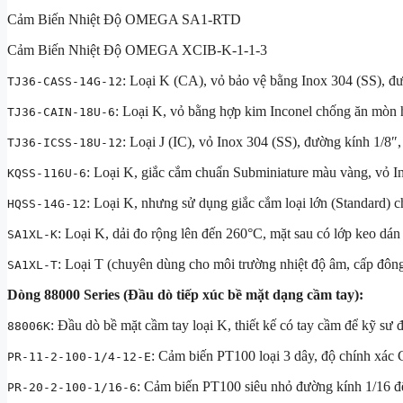
Cảm Biến Nhiệt Độ OMEGA SA1-RTD
Cảm Biến Nhiệt Độ OMEGA XCIB-K-1-1-3
: Loại K (CA), vỏ bảo vệ bằng Inox 304 (SS), đ
TJ36-CASS-14G-12
: Loại K, vỏ bằng hợp kim Inconel chống ăn mòn h
TJ36-CAIN-18U-6
: Loại J (IC), vỏ Inox 304 (SS), đường kính
1/8″
,
TJ36-ICSS-18U-12
: Loại K, giắc cắm chuẩn Subminiature màu vàng, vỏ I
KQSS-116U-6
: Loại K, nhưng sử dụng giắc cắm loại lớn (Standard) ch
HQSS-14G-12
: Loại K, dải đo rộng lên đến 260°C, mặt sau có lớp keo dán
SA1XL-K
: Loại T (chuyên dùng cho môi trường nhiệt độ âm, cấp đông
SA1XL-T
Dòng 88000 Series (Đầu dò tiếp xúc bề mặt dạng cầm tay):
: Đầu dò bề mặt cầm tay loại K, thiết kế có tay cầm để kỹ sư đ
88006K
: Cảm biến PT100 loại 3 dây, độ chính xác 
PR-11-2-100-1/4-12-E
: Cảm biến PT100 siêu nhỏ đường kính
1/16
để
PR-20-2-100-1/16-6