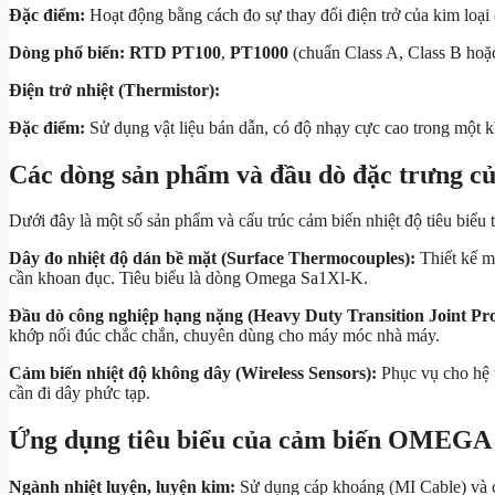
Đặc điểm:
Hoạt động bằng cách đo sự thay đổi điện trở của kim loại (
Dòng phổ biến:
RTD PT100
,
PT1000
(chuẩn Class A, Class B ho
Điện trở nhiệt (Thermistor):
Đặc điểm:
Sử dụng vật liệu bán dẫn, có độ nhạy cực cao trong một k
Các dòng sản phẩm và đầu dò đặc trưng
Dưới đây là một số sản phẩm và cấu trúc cảm biến nhiệt độ tiêu biể
Dây đo nhiệt độ dán bề mặt (Surface Thermocouples):
Thiết kế m
cần khoan đục. Tiêu biểu là dòng Omega Sa1Xl-K.
Đầu dò công nghiệp hạng nặng (Heavy Duty Transition Joint Pro
khớp nối đúc chắc chắn, chuyên dùng cho máy móc nhà máy.
Cảm biến nhiệt độ không dây (Wireless Sensors):
Phục vụ cho hệ 
cần đi dây phức tạp.
Ứng dụng tiêu biểu của cảm biến OMEGA
Ngành nhiệt luyện, luyện kim:
Sử dụng cáp khoáng (MI Cable) và cặ