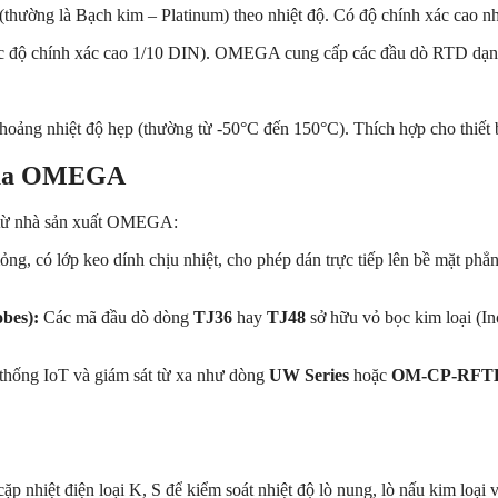
thường là Bạch kim – Platinum) theo nhiệt độ. Có độ chính xác cao nhất
ặc độ chính xác cao 1/10 DIN). OMEGA cung cấp các đầu dò RTD dạn
hoảng nhiệt độ hẹp (thường từ -50°C đến 150°C). Thích hợp cho thiết b
 của OMEGA
u từ nhà sản xuất OMEGA:
ỏng, có lớp keo dính chịu nhiệt, cho phép dán trực tiếp lên bề mặt p
bes):
Các mã đầu dò dòng
TJ36
hay
TJ48
sở hữu vỏ bọc kim loại (In
thống IoT và giám sát từ xa như dòng
UW Series
hoặc
OM-CP-RFT
p nhiệt điện loại K, S để kiểm soát nhiệt độ lò nung, lò nấu kim loạ