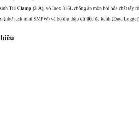
 sinh
Tri-Clamp (3-A)
, vỏ Inox 316L chống ăn mòn bởi hóa chất tẩy r
ắm (như jack mini SMPW) và bộ thu thập dữ liệu đa kênh (Data Logger
hiều