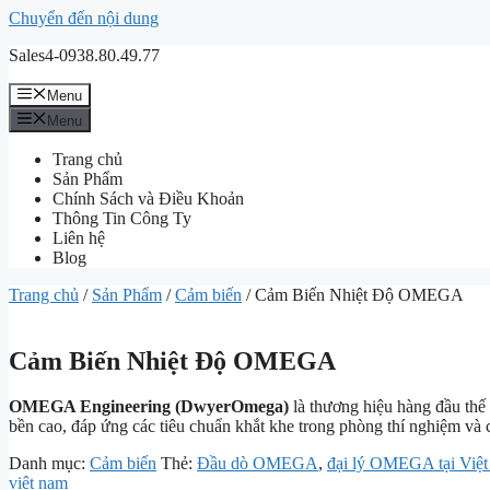
Chuyển đến nội dung
Sales4-0938.80.49.77
Menu
Menu
Trang chủ
Sản Phẩm
Chính Sách và Điều Khoản
Thông Tin Công Ty
Liên hệ
Blog
Trang chủ
/
Sản Phẩm
/
Cảm biến
/ Cảm Biến Nhiệt Độ OMEGA
Cảm Biến Nhiệt Độ OMEGA
OMEGA Engineering (DwyerOmega)
là thương hiệu hàng đầu thế 
bền cao, đáp ứng các tiêu chuẩn khắt khe trong phòng thí nghiệm và
Danh mục:
Cảm biến
Thẻ:
Đầu dò OMEGA
,
đại lý OMEGA tại Việ
việt nam