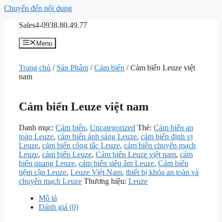
Chuyển đến nội dung
Sales4-0938.80.49.77
Menu
Trang chủ
/
Sản Phẩm
/
Cảm biến
/ Cảm biến Leuze việt
nam
Cảm biến Leuze việt nam
Danh mục:
Cảm biến
,
Uncategorized
Thẻ:
Cảm biến an
toàn Leuze
,
cảm biến ánh sáng Leuze
,
cảm biến định vị
Leuze
,
cảm biến công tắc Leuze
,
cảm biến chuyển mạch
Leuze
,
cảm biến Leuze
,
Cảm biến Leuze việt nam
,
cảm
biến quang Leuze
,
cảm biến siêu âm Leuze
,
Cảm biến
tiệm cận Leuze
,
Leuze Việt Nam
,
thiết bị khóa an toàn và
chuyển mạch Leuze
Thương hiệu:
Leuze
Mô tả
Đánh giá (0)