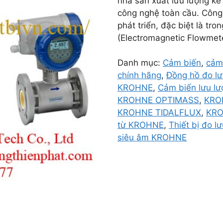
nhà sản xuất lưu lượng kế
công nghệ toàn cầu. Công 
phát triển, đặc biệt là tr
(Electromagnetic Flowmeter
Danh mục:
Cảm biến
,
cảm
chính hãng
,
Đồng hồ đo l
KROHNE
,
Cảm biến lưu l
KROHNE OPTIMASS
,
KRO
KROHNE TIDALFLUX
,
KRO
từ KROHNE
,
Thiết bị đo 
siêu âm KROHNE