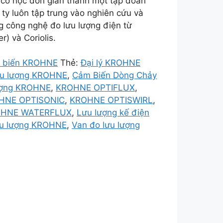
 cơ học đơn giản thành một tập đoàn
ty luôn tập trung vào nghiên cứu và
ong công nghệ đo lưu lượng điện từ
) và Coriolis.
 biến KROHNE
Thẻ:
Đại lý KROHNE
ưu lượng KROHNE
,
Cảm Biến Dòng Chảy
ượng KROHNE
,
KROHNE OPTIFLUX
,
HNE OPTISONIC
,
KROHNE OPTISWIRL
,
HNE WATERFLUX
,
Lưu lượng kế điện
lưu lượng KROHNE
,
Van đo lưu lượng