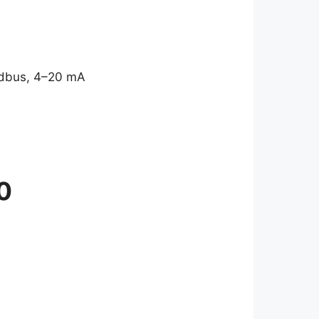
dbus, 4–20 mA
0