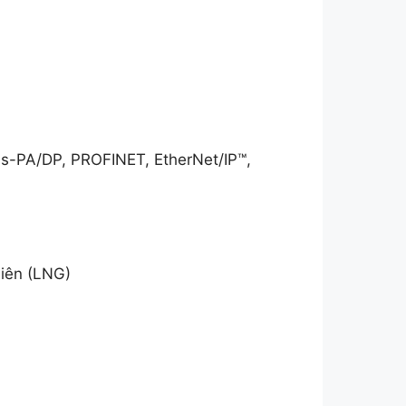
-PA/DP, PROFINET, EtherNet/IP™,
hiên (LNG)