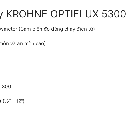
y KROHNE OPTIFLUX 5300
owmeter (Cảm biến đo dòng chảy điện từ)
mòn và ăn mòn cao)
s 300
(½” – 12”)