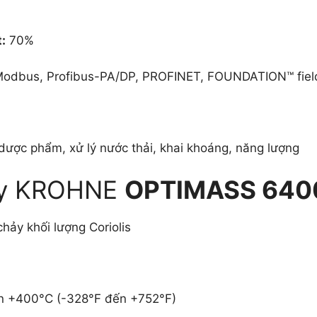
t:
70%
odbus, Profibus-PA/DP, PROFINET, FOUNDATION™ fiel
ược phẩm, xử lý nước thải, khai khoáng, năng lượng
ảy KROHNE
OPTIMASS 640
ảy khối lượng Coriolis
 +400°C (-328°F đến +752°F)