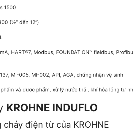
s 1500
00 (½” đến 12”)
L
mA, HART®7, Modbus, FOUNDATION™ fieldbus, Profibus
R137, MI-005, MI-002, API, AGA, chứng nhận vệ sinh
 phẩm và dược phẩm, xử lý nước thải, khí hóa lỏng tự n
ảy
KROHNE INDUFLO
g chảy điện từ của KROHNE