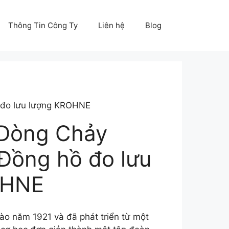
Thông Tin Công Ty
Liên hệ
Blog
đo lưu lượng KROHNE
Dòng Chảy
ồng hồ đo lưu
OHNE
o năm 1921 và đã phát triển từ một