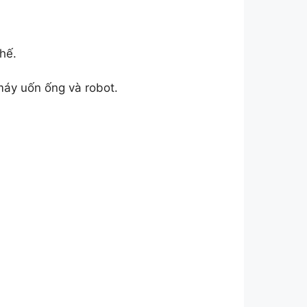
hế.
máy uốn ống và robot.