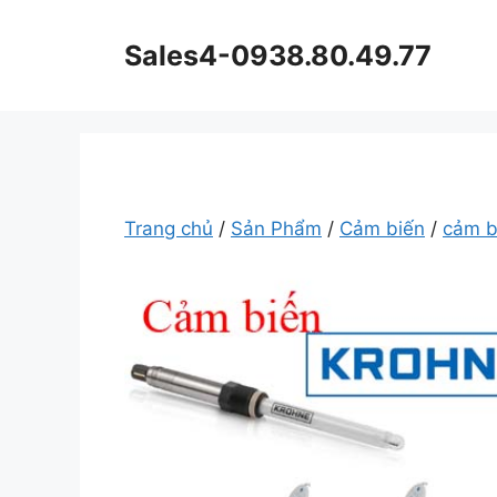
Chuyển
đến
Sales4-0938.80.49.77
nội
dung
Trang chủ
/
Sản Phẩm
/
Cảm biến
/
cảm 