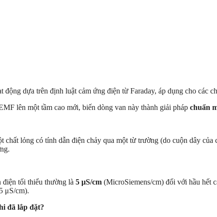
động dựa trên định luật cảm ứng điện từ Faraday, áp dụng cho các chất
EMF lên một tầm cao mới, biến dòng van này thành giải pháp
chuẩn 
t chất lỏng có tính dẫn điện chảy qua một từ trường (do cuộn dây của c
ợng.
 điện tối thiểu thường là
5
μ
S/cm
(MicroSiemens/cm) đối với hầu hết 
05
μ
S/cm
).
i đã lắp đặt?