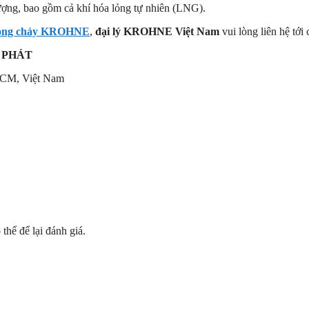
ợng, bao gồm cả khí hóa lỏng tự nhiên (LNG).
dòng chảy KROHNE
,
đại lý KROHNE Việt Nam
vui lòng liên hệ tớ
 PHÁT
HCM, Việt Nam
hể để lại đánh giá.