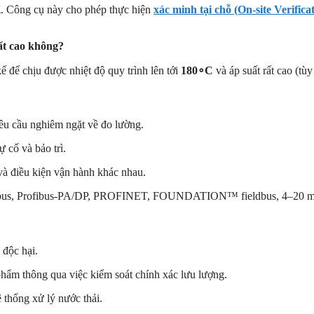
K
. Công cụ này cho phép thực hiện
xác minh tại chỗ (On-site Verifica
ất cao không?
kế để chịu được nhiệt độ quy trình lên tới
180
∘
C
và áp suất rất cao (tùy 
êu cầu nghiêm ngặt về đo lường.
 cố và bảo trì.
và điều kiện vận hành khác nhau.
us, Profibus-PA/DP, PROFINET, FOUNDATION™ fieldbus, 4–20 
 độc hại.
ẩm thông qua việc kiểm soát chính xác lưu lượng.
 thống xử lý nước thải.