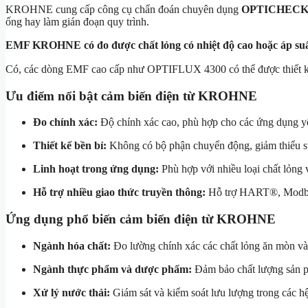
KROHNE cung cấp công cụ chẩn đoán chuyên dụng
OPTICHEC
ống hay làm gián đoạn quy trình.
EMF KROHNE có đo được chất lỏng có nhiệt độ cao hoặc áp su
Có, các dòng EMF cao cấp như
OPTIFLUX 4300
có thể được thiết 
Ưu điểm nổi bật cảm biến điện từ KROHNE
Đo chính xác:
Độ chính xác cao, phù hợp cho các ứng dụng y
Thiết kế bền bỉ:
Không có bộ phận chuyển động, giảm thiểu sự
Linh hoạt trong ứng dụng:
Phù hợp với nhiều loại chất lỏng 
Hỗ trợ nhiều giao thức truyền thông:
Hỗ trợ HART®, Modb
Ứng dụng phổ biến cảm biến điện từ KROHNE
Ngành hóa chất:
Đo lường chính xác các chất lỏng ăn mòn và
Ngành thực phẩm và dược phẩm:
Đảm bảo chất lượng sản ph
Xử lý nước thải:
Giám sát và kiểm soát lưu lượng trong các hệ