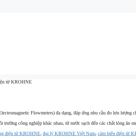
điện từ KROHNE
lectromagnetic Flowmeters) đa dạng, đáp ứng nhu cầu đo lưu lượng cho
ôi trường công nghiệp khác nhau, từ nước sạch đến các chất lỏng ăn m
ợng điện từ KROHNE
,
đại lý KROHNE Việt Nam
,
cảm biến điện từ