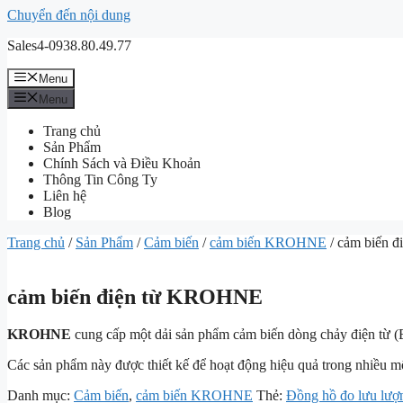
Chuyển đến nội dung
Sales4-0938.80.49.77
Menu
Menu
Trang chủ
Sản Phẩm
Chính Sách và Điều Khoản
Thông Tin Công Ty
Liên hệ
Blog
Trang chủ
/
Sản Phẩm
/
Cảm biến
/
cảm biến KROHNE
/ cảm biến 
cảm biến điện từ KROHNE
KROHNE
cung cấp một dải sản phẩm cảm biến dòng chảy điện từ (E
Các sản phẩm này được thiết kế để hoạt động hiệu quả trong nhiều m
Danh mục:
Cảm biến
,
cảm biến KROHNE
Thẻ:
Đồng hồ đo lưu lư