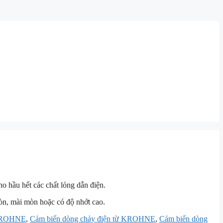
 hầu hết các chất lỏng dẫn điện.
òn, mài mòn hoặc có độ nhớt cao.
 KROHNE
,
Cảm biến dòng chảy điện từ KROHNE
,
Cảm biến dòng