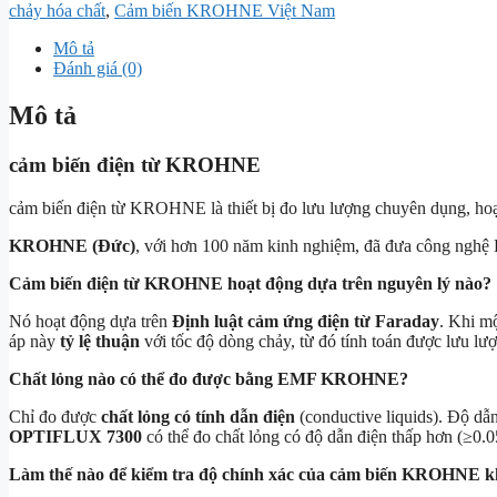
chảy hóa chất
,
Cảm biến KROHNE Việt Nam
Mô tả
Đánh giá (0)
Mô tả
cảm biến điện từ KROHNE
cảm biến điện từ KROHNE là thiết bị đo lưu lượng chuyên dụng, hoạt 
KROHNE (Đức)
, với hơn 100 năm kinh nghiệm, đã đưa công nghệ 
Cảm biến điện từ KROHNE hoạt động dựa trên nguyên lý nào?
Nó hoạt động dựa trên
Định luật cảm ứng điện từ Faraday
. Khi mộ
áp này
tỷ lệ thuận
với tốc độ dòng chảy, từ đó tính toán được lưu lư
Chất lỏng nào có thể đo được bằng EMF KROHNE?
Chỉ đo được
chất lỏng có tính dẫn điện
(conductive liquids). Độ dẫn
OPTIFLUX 7300
có thể đo chất lỏng có độ dẫn điện thấp hơn (
≥
0.
Làm thế nào để kiểm tra độ chính xác của cảm biến KROHNE kh