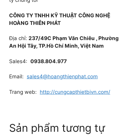
ty chúng tôi
CÔNG TY TNHH KỸ THUẬT
CÔNG NGHỆ
HOÀNG THIÊN PHÁT
Địa chỉ:
237/49C Phạm Văn Chiêu , Phường
An Hội Tây, TP.Hồ Chí Minh, Việt Nam
Sales4:
0938.804.977
Email:
sales4@hoangthienphat.com
Trang web:
http://cungcapthietbivn.com/
Sản phẩm tương tự