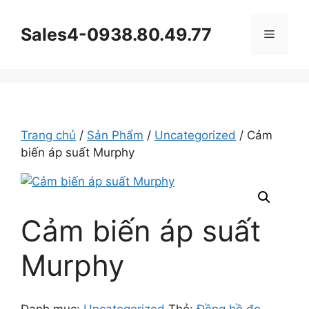
Chuyển
đến
Sales4-0938.80.49.77
Menu
nội
dung
Trang chủ
/
Sản Phẩm
/
Uncategorized
/ Cảm
biến áp suất Murphy
Cảm biến áp suất
Murphy
Danh mục:
Uncategorized
Thẻ:
Đồng hồ đo