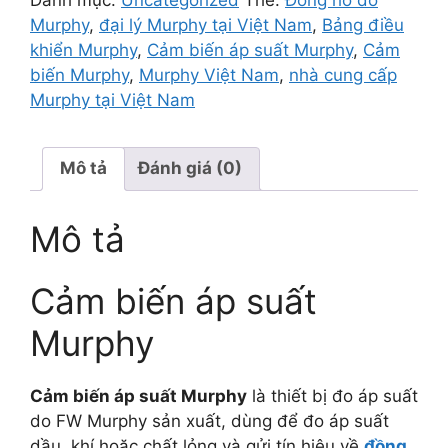
Murphy
,
đại lý Murphy tại Việt Nam
,
Bảng điều
khiển Murphy
,
Cảm biến áp suất Murphy
,
Cảm
biến Murphy
,
Murphy Việt Nam
,
nhà cung cấp
Murphy tại Việt Nam
Mô tả
Đánh giá (0)
Mô tả
Cảm biến áp suất
Murphy
Cảm biến áp suất Murphy
là thiết bị đo áp suất
do
FW Murphy
sản xuất, dùng để đo áp suất
dầu, khí hoặc chất lỏng và gửi tín hiệu về
đồng