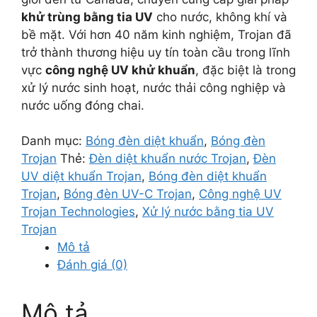
khử trùng bằng tia UV
cho nước, không khí và
bề mặt. Với hơn 40 năm kinh nghiệm, Trojan đã
trở thành thương hiệu uy tín toàn cầu trong lĩnh
vực
công nghệ UV khử khuẩn
, đặc biệt là trong
xử lý nước sinh hoạt, nước thải công nghiệp và
nước uống đóng chai.
Danh mục:
Bóng đèn diệt khuẩn
,
Bóng đèn
Trojan
Thẻ:
Đèn diệt khuẩn nước Trojan
,
Đèn
UV diệt khuẩn Trojan
,
Bóng đèn diệt khuẩn
Trojan
,
Bóng đèn UV-C Trojan
,
Công nghệ UV
Trojan Technologies
,
Xử lý nước bằng tia UV
Trojan
Mô tả
Đánh giá (0)
Mô tả