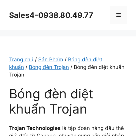
Chuyển
đến
Sales4-0938.80.49.77
Menu
nội
dung
Trang chủ
/
Sản Phẩm
/
Bóng đèn diệt
khuẩn
/
Bóng đèn Trojan
/ Bóng đèn diệt khuẩn
Trojan
Bóng đèn diệt
khuẩn Trojan
Trojan Technologies
là tập đoàn hàng đầu thế
giới đến từ Canada, chuyên cung cấp giải pháp