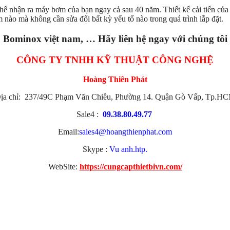
có thể nhận ra máy bơm của bạn ngay cả sau 40 năm. Thiết kế cải tiến c
m nào mà không cần sửa đổi bất kỳ yếu tố nào trong quá trình lắp đặt.
, Bominox việt nam, … Hãy liên hệ ngay với chúng tôi đ
CÔNG TY TNHH KỸ THUẬT CÔNG NGHỆ
Hoàng Thiên Phát
ịa chỉ: 237/49C Phạm Văn Chiêu, Phường 14. Quận Gò Vấp, Tp.H
Sale4 :
09.38.80.49.77
Email:
sales4@hoangthienphat.com
Skype :
Vu anh.htp.
WebSite:
https://cungcapthietbivn.com/