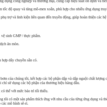
 dụng công nghiệp và thương mại, cung cấp hiệu suất ổn định và bền
 tốc độ quay và tăng mô-men xoắn, phù hợp cho nhiều ứng dụng truy
trợ và linh kiện liên quan đến truyền động, giúp hoàn thiện các hệ
 vệ sinh GMP / thực phẩm.
 dịch ăn mòn.
ch hợp dây chuyền sẵn có.
bơm của chúng tôi, kết hợp các bộ phận dập và dập nguội chất lượng c
i chỉ sử dụng các bộ phận của thương hiệu hàng đầu.
ó thể với mức bảo trì tối thiểu.
tôi có một sản phẩm thích ứng với nhu cầu của từng ứng dụng và thông
 các mô hình sê-ri.