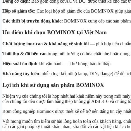
Động cơ điện:
Bao gồm động cơ AC và DC, được thiết kế cho các ứng
Hộp số giảm tốc:
Các loại hộp số giảm tốc của BOMINOX giúp giảm
Các thiết bị truyền động khác:
BOMINOX cung cấp các sản phẩm phụ 
Ưu điểm khi chọn BOMINOX tại Việt Nam
Chất lượng inox cao & khả năng vệ sinh tốt
— phù hợp tiêu chuẩn
Tuổi thọ & độ bền cao
trong môi trường có hóa chất nhẹ hoặc dung
Hiệu suất ổn định
khi vận hành— ít hư hỏng, bảo trì thấp.
Khả năng tùy biến
: nhiều loại kết nối (clamp, DIN, flange) để dễ tí
Lợi ích khi sử dụng sản phẩm BOMINOX
Nhiệm vụ của chúng tôi là hợp nhất hai khái niệm này trong mỗi máy 
của chúng tôi đều được làm bằng thép không gỉ AISI 316 và chúng tô
Bơm công nghiệp Bominox được thiết kế để trở nên đáng tin cậy nhất c
Với mong muốn tìm kiếm sự hài lòng hoàn toàn của khách hàng, chúng 
cấp các giải pháp kỹ thuật khác nhau, sửa đổi và các vật liệu khác cho