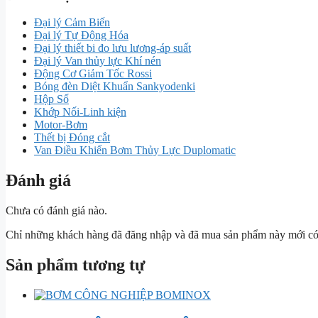
Đại lý Cảm Biến
Đại lý Tự Động Hóa
Đại lý thiết bi đo lưu lương-áp suất
Đại lý Van thủy lực Khí nén
Động Cơ Giảm Tốc Rossi
Bóng đèn Diệt Khuẩn Sankyodenki
Hộp Số
Khớp Nối-Linh kiện
Motor-Bơm
Thết bị Đóng cắt
Van Điều Khiển Bơm Thủy Lực Duplomatic
Đánh giá
Chưa có đánh giá nào.
Chỉ những khách hàng đã đăng nhập và đã mua sản phẩm này mới có t
Sản phẩm tương tự