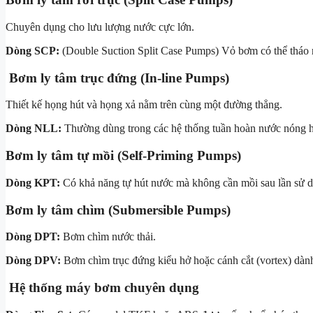
Chuyên dụng cho lưu lượng nước cực lớn.
Dòng SCP:
(Double Suction Split Case Pumps) Vỏ bơm có thể tháo r
Bơm ly tâm trục đứng (In-line Pumps)
Thiết kế họng hút và họng xả nằm trên cùng một đường thẳng.
Dòng NLL:
Thường dùng trong các hệ thống tuần hoàn nước nóng h
Bơm ly tâm tự mồi (Self-Priming Pumps)
Dòng KPT:
Có khả năng tự hút nước mà không cần mồi sau lần sử dụ
Bơm ly tâm chìm (Submersible Pumps)
Dòng DPT:
Bơm chìm nước thải.
Dòng DPV:
Bơm chìm trục đứng kiểu hở hoặc cánh cắt (vortex) dành
Hệ thống máy bơm chuyên dụng