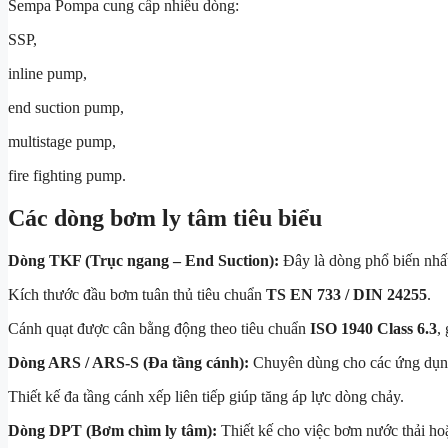
Sempa Pompa cung cấp nhiều dòng:
SSP,
inline pump,
end suction pump,
multistage pump,
fire fighting pump.
Các dòng bơm ly tâm tiêu biểu
Dòng TKF (Trục ngang – End Suction):
Đây là dòng phổ biến nhất
Kích thước đầu bơm tuân thủ tiêu chuẩn
TS EN 733 / DIN 24255
.
Cánh quạt được cân bằng động theo tiêu chuẩn
ISO 1940 Class 6.3
,
Dòng ARS / ARS-S (Đa tầng cánh):
Chuyên dùng cho các ứng dụng 
Thiết kế đa tầng cánh xếp liên tiếp giúp tăng áp lực dòng chảy.
Dòng DPT (Bơm chìm ly tâm):
Thiết kế cho việc bơm nước thải ho