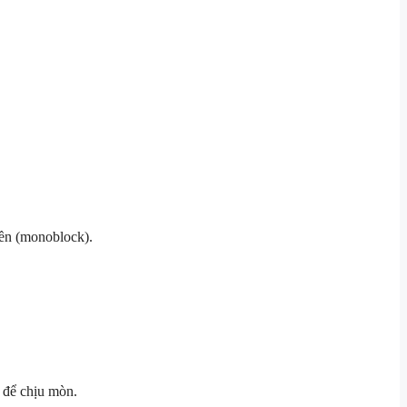
iền (monoblock).
 để chịu mòn.