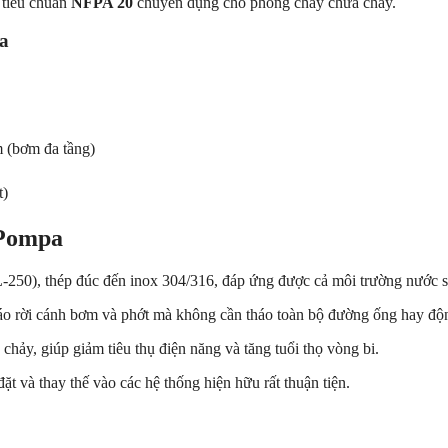
tiêu chuẩn
NFPA 20
chuyên dụng cho phòng cháy chữa cháy.
a
 (bơm đa tầng)
t)
 Pompa
250), thép đúc đến inox 304/316, đáp ứng được cả môi trường nước sạ
háo rời cánh bơm và phớt mà không cần tháo toàn bộ đường ống hay độn
chảy, giúp giảm tiêu thụ điện năng và tăng tuổi thọ vòng bi.
 đặt và thay thế vào các hệ thống hiện hữu rất thuận tiện.