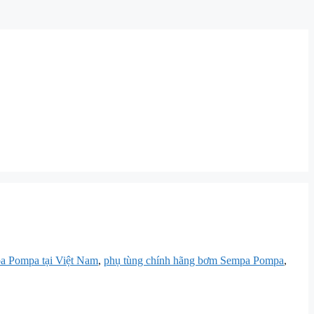
a Pompa tại Việt Nam
,
phụ tùng chính hãng bơm Sempa Pompa
,