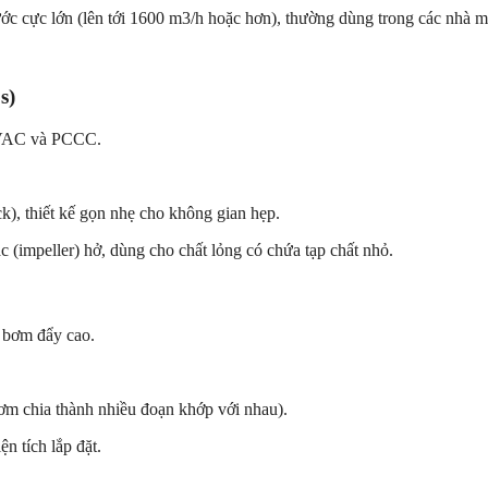
c cực lớn (lên tới 1600
m3/h
hoặc hơn), thường dùng trong các nhà má
s)
 HVAC và PCCC.
), thiết kế gọn nhẹ cho không gian hẹp.
(impeller) hở, dùng cho chất lỏng có chứa tạp chất nhỏ.
m bơm đẩy cao.
ơm chia thành nhiều đoạn khớp với nhau).
iện tích lắp đặt.