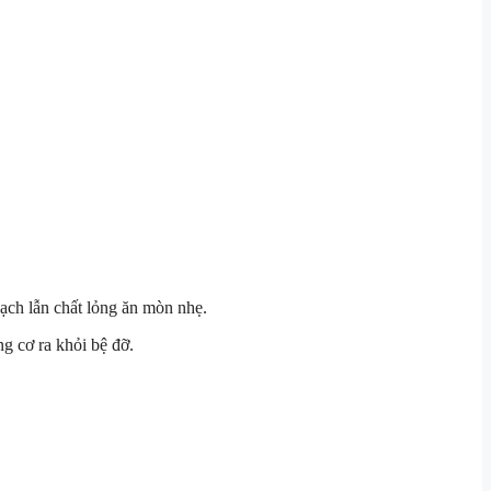
ch lẫn chất lỏng ăn mòn nhẹ.
g cơ ra khỏi bệ đỡ.