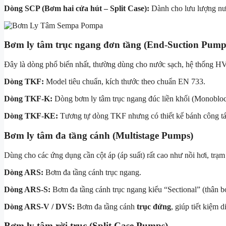
Dòng SCP (Bơm hai cửa hút – Split Case):
Dành cho lưu lượng nướ
Bơm ly tâm trục ngang đơn tầng (End-Suction Pump
Đây là dòng phổ biến nhất, thường dùng cho nước sạch, hệ thống
Dòng TKF:
Model tiêu chuẩn, kích thước theo chuẩn EN 733.
Dòng TKF-K:
Dòng bơm ly tâm trục ngang đúc liền khối (Monoblock
Dòng TKF-KE:
Tương tự dòng TKF nhưng có thiết kế bánh công tác 
Bơm ly tâm đa tầng cánh (Multistage Pumps)
Dùng cho các ứng dụng cần cột áp (áp suất) rất cao như nồi hơi, trạ
Dòng ARS:
Bơm đa tầng cánh trục ngang.
Dòng ARS-S:
Bơm đa tầng cánh trục ngang kiểu “Sectional” (thân b
Dòng ARS-V / DVS:
Bơm đa tầng cánh
trục đứng
, giúp tiết kiệm d
Bơm ly tâm rời trục (Split Case Pumps)