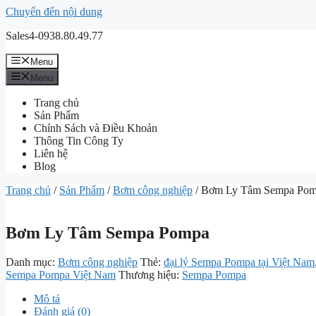
Chuyển đến nội dung
Sales4-0938.80.49.77
Menu
Menu
Trang chủ
Sản Phẩm
Chính Sách và Điều Khoản
Thông Tin Công Ty
Liên hệ
Blog
Trang chủ
/
Sản Phẩm
/
Bơm công nghiệp
/ Bơm Ly Tâm Sempa Po
Bơm Ly Tâm Sempa Pompa
Danh mục:
Bơm công nghiệp
Thẻ:
đại lý Sempa Pompa tại Việt Nam
Sempa Pompa Việt Nam
Thương hiệu:
Sempa Pompa
Mô tả
Đánh giá (0)