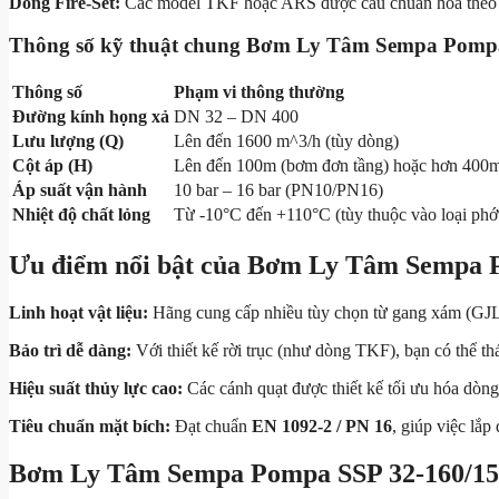
Dòng Fire-Set:
Các model TKF hoặc ARS được cấu chuẩn hóa theo 
Thông số kỹ thuật chung Bơm Ly Tâm Sempa Pomp
Thông số
Phạm vi thông thường
Đường kính họng xả
DN 32 – DN 400
Lưu lượng (Q)
Lên đến 1600
m^3/h
(tùy dòng)
Cột áp (H)
Lên đến 100m (bơm đơn tầng) hoặc hơn 400m
Áp suất vận hành
10 bar – 16 bar (PN10/PN16)
Nhiệt độ chất lỏng
Từ -10°C đến +110°C (tùy thuộc vào loại phớ
Ưu điểm nổi bật của Bơm Ly Tâm Sempa
Linh hoạt vật liệu:
Hãng cung cấp nhiều tùy chọn từ gang xám (GJL-
Bảo trì dễ dàng:
Với thiết kế rời trục (như dòng TKF), bạn có thể t
Hiệu suất thủy lực cao:
Các cánh quạt được thiết kế tối ưu hóa dòng 
Tiêu chuẩn mặt bích:
Đạt chuẩn
EN 1092-2 / PN 16
, giúp việc lắp
Bơm Ly Tâm Sempa Pompa SSP 32-160/15