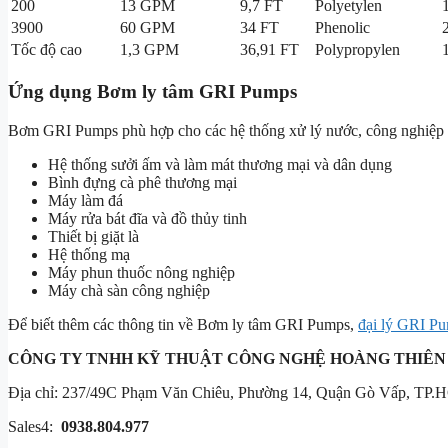
200
13 GPM
9,7 FT
Polyetylen
3900
60 GPM
34 FT
Phenolic
Tốc độ cao
1,3 GPM
36,91 FT
Polypropylen
Ứng dụng Bơm ly tâm GRI Pumps
Bơm GRI Pumps phù hợp cho các hệ thống xử lý nước, công nghiệp hó
Hệ thống sưởi ấm và làm mát thương mại và dân dụng
Bình đựng cà phê thương mại
Máy làm đá
Máy rửa bát đĩa và đồ thủy tinh
Thiết bị giặt là
Hệ thống mạ
Máy phun thuốc nông nghiệp
Máy chà sàn công nghiệp
Để biết thêm các thông tin về Bơm ly tâm GRI Pumps,
đại lý GRI Pu
CÔNG TY TNHH KỸ THUẬT CÔNG NGHỆ
HOÀNG THIÊN
Địa chỉ: 237/49C Phạm Văn Chiêu, Phường 14, Quận Gò Vấp, TP.
Sales4:
0938.804.977