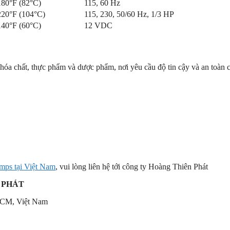
180°F (82°C)
115, 60 Hz
220°F (104°C)
115, 230, 50/60 Hz, 1/3 HP
140°F (60°C)
12 VDC
a chất, thực phẩm và dược phẩm, nơi yêu cầu độ tin cậy và an toàn c
mps tại Việt Nam
, vui lòng liên hệ tới công ty Hoàng Thiên Phát
 PHÁT
HCM, Việt Nam