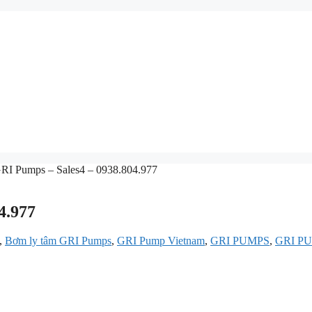
RI Pumps – Sales4 – 0938.804.977
4.977
,
Bơm ly tâm GRI Pumps
,
GRI Pump Vietnam
,
GRI PUMPS
,
GRI PU