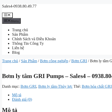
Chuyển
Sales4-0938.80.49.77
đến
nội
Menu
dung
Menu
Trang chủ
Sản Phẩm
Chính Sách và Điều Khoản
Thông Tin Công Ty
Liên hệ
Blog
Trang chủ
/
Sản Phẩm
/
Bơm công nghiệp
/
Bơm GRI
/ Bơm ly tâm G
Bơm ly tâm GRI Pumps – Sales4 – 0938.80
Danh mục:
Bơm GRI
,
Bơm ly tâm-Thủy lực
Thẻ:
Bơm hóa chất GRI
Mô tả
Đánh giá (0)
Mô tả