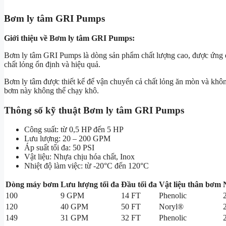
Bơm ly tâm GRI Pumps
Giới thiệu về Bơm ly tâm GRI Pumps:
Bơm ly tâm GRI Pumps là dòng sản phẩm chất lượng cao, được ứng dụn
chất lỏng ổn định và hiệu quả.
Bơm ly tâm được thiết kế để vận chuyển cả chất lỏng ăn mòn và khôn
bơm này không thể chạy khô.
Thông số kỹ thuật Bơm ly tâm GRI Pumps
Công suất: từ 0,5 HP đến 5 HP
Lưu lượng: 20 – 200 GPM
Áp suất tối đa: 50 PSI
Vật liệu: Nhựa chịu hóa chất, Inox
Nhiệt độ làm việc: từ -20°C đến 120°C
Dòng máy bơm
Lưu lượng tối đa
Đầu tối đa
Vật liệu thân bơm
100
9 GPM
14 FT
Phenolic
120
40 GPM
50 FT
Noryl®
149
31 GPM
32 FT
Phenolic