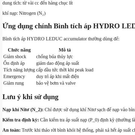
dung tích: từ vài cc đến hàng chục lít
khí nạp: Nitrogen (N₂)
Ứng dụng chính Bình tích áp HYDRO L
Bình tích áp HYDRO LEDUC accumulator thường dùng để:
Chức năng
Mô tả
Giảm shock
chống búa thủy lực
Ổn định áp
giảm dao động áp suất
Tích năng lượng
cấp dầu tức thời khi peak load
Emergency
duy trì áp khi mất điện
Giảm rung
bảo vệ bơm và valve
Lưu ý khi sử dụng
Nạp khí Nitơ (
N_2
):
Chỉ được sử dụng khí Nitơ sạch để nạp vào bìn
Kiểm tra định kỳ:
Cần kiểm tra áp suất nạp (
P_0
) định kỳ (thường l
An toàn:
Trước khi tháo rời bình khỏi hệ thống, phải xả hết áp suất ch