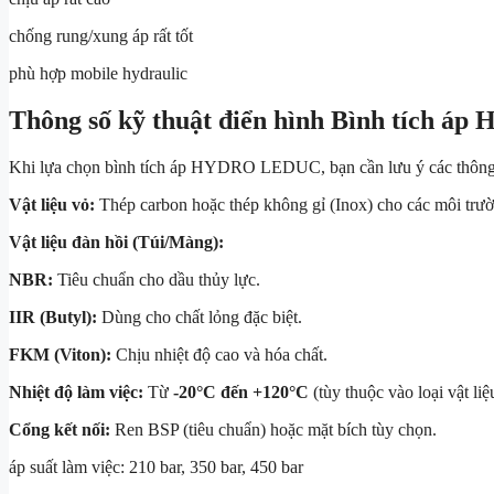
chống rung/xung áp rất tốt
phù hợp mobile hydraulic
Thông số kỹ thuật điển hình Bình tích 
Khi lựa chọn bình tích áp HYDRO LEDUC, bạn cần lưu ý các thông
Vật liệu vỏ:
Thép carbon hoặc thép không gỉ (Inox) cho các môi trư
Vật liệu đàn hồi (Túi/Màng):
NBR:
Tiêu chuẩn cho dầu thủy lực.
IIR (Butyl):
Dùng cho chất lỏng đặc biệt.
FKM (Viton):
Chịu nhiệt độ cao và hóa chất.
Nhiệt độ làm việc:
Từ
-20°C đến +120°C
(tùy thuộc vào loại vật liệ
Cổng kết nối:
Ren BSP (tiêu chuẩn) hoặc mặt bích tùy chọn.
áp suất làm việc: 210 bar, 350 bar, 450 bar