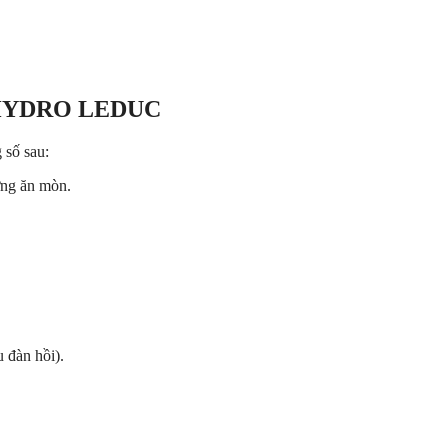
áp HYDRO LEDUC
 số sau:
ờng ăn mòn.
u đàn hồi).