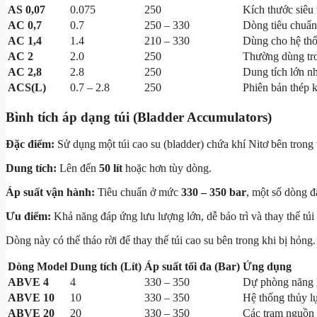
AS 0,07
0.075
250
Kích thước siêu
AC 0,7
0.7
250 – 330
Dòng tiêu chuẩn
AC 1,4
1.4
210 – 330
Dùng cho hệ thố
AC 2
2.0
250
Thường dùng tro
AC 2,8
2.8
250
Dung tích lớn n
ACS(L)
0.7 – 2.8
250
Phiên bản thép k
Bình tích áp dạng túi (Bladder Accumulators)
Đặc điểm:
Sử dụng một túi cao su (bladder) chứa khí Nitơ bên trong
Dung tích:
Lên đến
50 lít
hoặc hơn tùy dòng.
Áp suất vận hành:
Tiêu chuẩn ở mức
330 – 350 bar
, một số dòng đặ
Ưu điểm:
Khả năng đáp ứng lưu lượng lớn, dễ bảo trì và thay thế túi 
Dòng này có thể tháo rời để thay thế túi cao su bên trong khi bị hỏng.
Dòng Model
Dung tích (Lít)
Áp suất tối đa (Bar)
Ứng dụng
ABVE 4
4
330 – 350
Dự phòng năng 
ABVE 10
10
330 – 350
Hệ thống thủy l
ABVE 20
20
330 – 350
Các trạm nguồn 