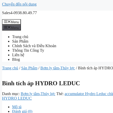
Chuyển đến nội dung
Sales4-0938.80.49.77
Menu
Menu
Trang chủ
Sản Phẩm
Chính Sách và Điều Khoản
Thông Tin Công Ty
Liên hệ
Blog
Trang chủ
/
Sản Phẩm
/
Bơm ly tâm-Thủy lực
/ Bình tích áp HYD
Bình tích áp HYDRO LEDUC
Danh mục:
Bơm ly tâm-Thủy lực
Thẻ:
accumulator Hydro Leduc chí
HYDRO LEDUC
Mô tả
Đánh giá (0)