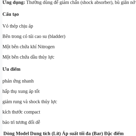
Ứng dụng:
Thường dùng để giảm chấn (shock absorber), bù giãn nở 
Cấu tạo
Vỏ thép chịu áp
Bên trong có túi cao su (bladder)
Một bên chứa khí Nitrogen
Một bên chứa dầu thủy lực
Ưu điểm
phản ứng nhanh
hấp thụ xung áp tốt
giảm rung và shock thủy lực
kích thước compact
bảo trì tương đối dễ
Dòng Model
Dung tích (Lít)
Áp suất tối đa (Bar)
Đặc điểm