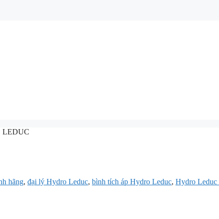
RO LEDUC
nh hãng
,
đại lý Hydro Leduc
,
bình tích áp Hydro Leduc
,
Hydro Leduc