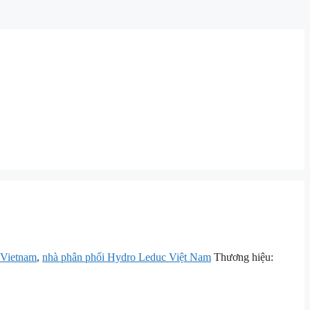
 Vietnam
,
nhà phân phối Hydro Leduc Việt Nam
Thương hiệu: