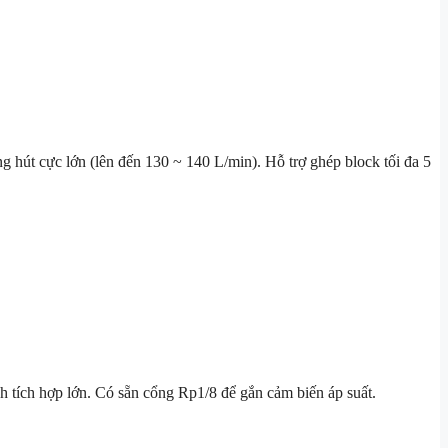
g hút cực lớn (lên đến
130 ~ 140 L/min
). Hỗ trợ ghép block tối đa 5
h tích hợp lớn. Có sẵn cổng
Rp1/8
để gắn cảm biến áp suất.