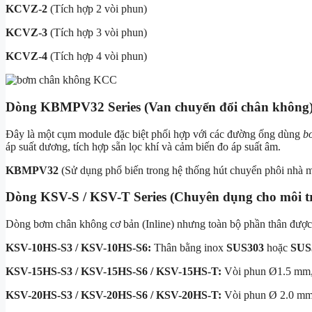
KCVZ-2
(Tích hợp 2 vòi phun)
KCVZ-3
(Tích hợp 3 vòi phun)
KCVZ-4
(Tích hợp 4 vòi phun)
Dòng KBMPV32 Series (Van chuyển đổi chân không
Đây là một cụm module đặc biệt phối hợp với các đường ống dùng
b
áp suất dương, tích hợp sẵn lọc khí và cảm biến đo áp suất âm.
KBMPV32
(Sử dụng phổ biến trong hệ thống hút chuyển phôi nhà m
Dòng KSV-S / KSV-T Series (Chuyên dụng cho môi t
Dòng bơm chân không cơ bản (Inline) nhưng toàn bộ phần thân được c
KSV-10HS-S3 / KSV-10HS-S6:
Thân bằng inox
SUS303
hoặc
SUS
KSV-15HS-S3 / KSV-15HS-S6 / KSV-15HS-T:
Vòi phun Ø
1.5 mm
KSV-20HS-S3 / KSV-20HS-S6 / KSV-20HS-T:
Vòi phun Ø
2.0 m