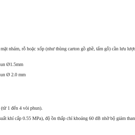
mặt nhám, rỗ hoặc xốp (như thùng carton gồ ghề, tấm gỗ) cần lưu lượn
hun Ø
1.5mm
phun Ø
2.0 mm
(từ 1 đến 4 vòi phun).
suất khí cấp
0.55 MPa
), độ ồn thấp chỉ khoảng
60 dB
nhờ bộ giảm than