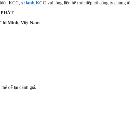
 khiển KCC,
xi lanh KCC
vui lòng liên hệ trực tiếp tới công ty chúng tô
 PHÁT
Chí Minh, Việt Nam
hể để lại đánh giá.