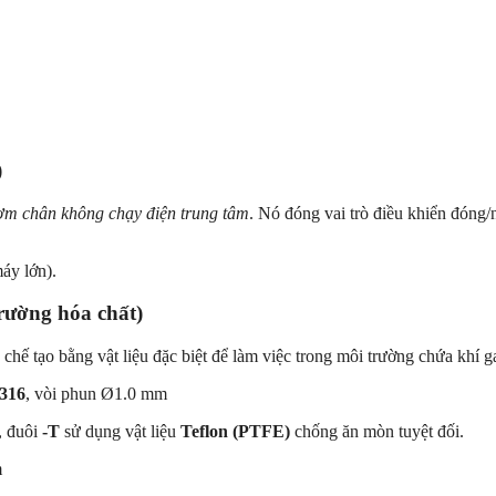
)
ơm chân không chạy điện trung tâm
. Nó đóng vai trò điều khiển đóng/
áy lớn).
rường hóa chất)
hế tạo bằng vật liệu đặc biệt để làm việc trong môi trường chứa khí 
316
, vòi phun Ø
1.0 mm
, đuôi
-T
sử dụng vật liệu
Teflon (PTFE)
chống ăn mòn tuyệt đối.
m