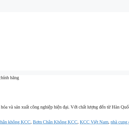
hính hãng
g hóa và sản xuất công nghiệp hiện đại. Với chất lượng đến từ Hàn Quố
 chân không KCC
,
Bơm Chân Không KCC
,
KCC Việt Nam
,
nhà cung