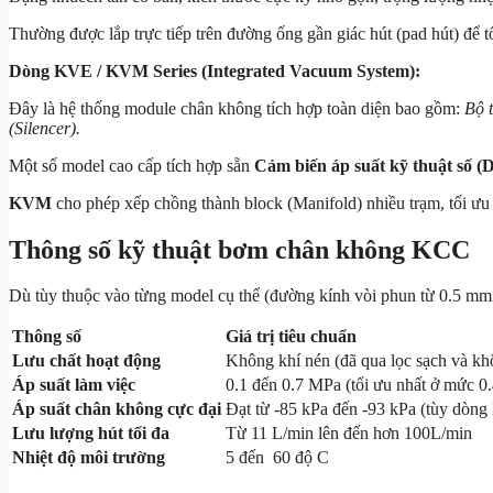
Thường được lắp trực tiếp trên đường ống gần giác hút (pad hút) để t
Dòng KVE / KVM Series (Integrated Vacuum System):
Đây là hệ thống module chân không tích hợp toàn diện bao gồm:
Bộ 
(Silencer).
Một số model cao cấp tích hợp sẵn
Cảm biến áp suất kỹ thuật số (
KVM
cho phép xếp chồng thành block (Manifold) nhiều trạm, tối ưu 
Thông số kỹ thuật bơm chân không KCC
Dù tùy thuộc vào từng model cụ thể (đường kính vòi phun từ
0.5 mm
Thông số
Giá trị tiêu chuẩn
Lưu chất hoạt động
Không khí nén (đã qua lọc sạch và k
Áp suất làm việc
0.1 đến 0.7 MPa
(tối ưu nhất ở mức
0
Áp suất chân không cực đại
Đạt từ
-85 kPa
đến
-93 kPa
(tùy dòng
Lưu lượng hút tối đa
Từ
11 L/min
lên đến hơn
100L/min
Nhiệt độ môi trường
5 đến 60 độ C