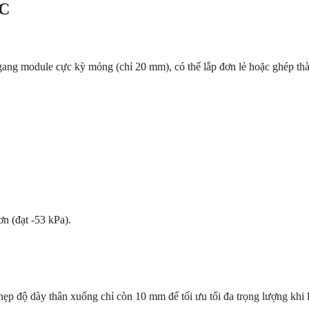
CC
ngang module cực kỳ mỏng (chỉ
20 mm
), có thể lắp đơn lẻ hoặc ghép t
ơn (đạt
-53 kPa
).
 hẹp độ dày thân xuống chỉ còn
10 mm
để tối ưu tối đa trọng lượng khi 