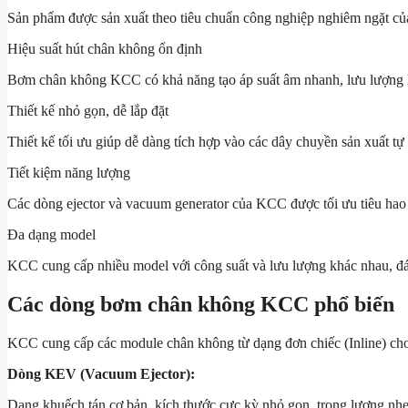
Sản phẩm được sản xuất theo tiêu chuẩn công nghiệp nghiêm ngặt của H
Hiệu suất hút chân không ổn định
Bơm chân không KCC có khả năng tạo áp suất âm nhanh, lưu lượng hú
Thiết kế nhỏ gọn, dễ lắp đặt
Thiết kế tối ưu giúp dễ dàng tích hợp vào các dây chuyền sản xuất t
Tiết kiệm năng lượng
Các dòng ejector và vacuum generator của KCC được tối ưu tiêu hao 
Đa dạng model
KCC cung cấp nhiều model với công suất và lưu lượng khác nhau, đá
Các dòng bơm chân không KCC phổ biến
KCC cung cấp các module chân không từ dạng đơn chiếc (Inline) cho đ
Dòng KEV (Vacuum Ejector):
Dạng khuếch tán cơ bản, kích thước cực kỳ nhỏ gọn, trọng lượng nhẹ