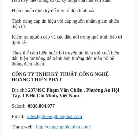
Đấu dây theo đúng sơ đồ kỹ thuật của nhà sản xuất.
Hiệu chuẩn định kỳ để duy trì độ chính xác.
Tách riêng cáp tín hiệu với cáp nguồn nhằm giảm nhiễu
điện từ.
Kiểm tra nguồn cấp và các đầu nối trong quá trình bảo trì
định kỳ.
Thay thế cảm biến hoặc bộ truyền tín hiệu khi xuất hiện
dấu hiệu hư hỏng để tránh ảnh hưởng đến toàn bộ hệ
thống điều khiển.
CÔNG TY TNHH KỸ THUẬT
CÔNG NGHỆ
HOÀNG THIÊN PHÁT
Địa chỉ:
237/49C Phạm Văn Chiêu , Phường An Hội
Tây, TP.Hồ Chí Minh, Việt Nam
Sales4:
0938.804.977
Email:
sales4@hoangthienphat.com
Trang web:
http://cungcapthietbivn.com/