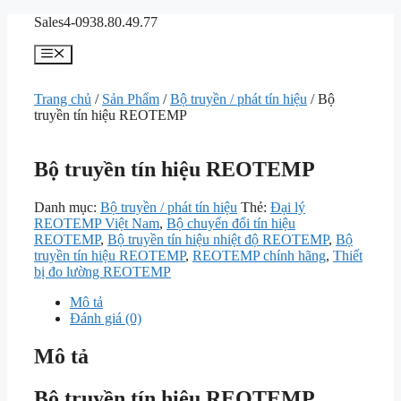
Chuyển
Sales4-0938.80.49.77
đến
nội
Menu
dung
Trang chủ
/
Sản Phẩm
/
Bộ truyền / phát tín hiệu
/ Bộ
truyền tín hiệu REOTEMP
Bộ truyền tín hiệu REOTEMP
Danh mục:
Bộ truyền / phát tín hiệu
Thẻ:
Đại lý
REOTEMP Việt Nam
,
Bộ chuyển đổi tín hiệu
REOTEMP
,
Bộ truyền tín hiệu nhiệt độ REOTEMP
,
Bộ
truyền tín hiệu REOTEMP
,
REOTEMP chính hãng
,
Thiết
bị đo lường REOTEMP
Mô tả
Đánh giá (0)
Mô tả
Bộ truyền tín hiệu REOTEMP