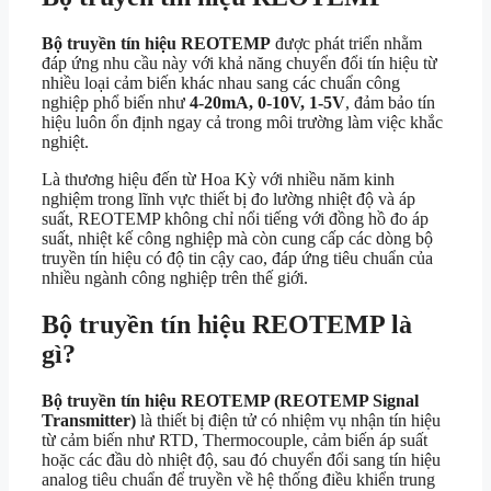
Bộ truyền tín hiệu REOTEMP
được phát triển nhằm
đáp ứng nhu cầu này với khả năng chuyển đổi tín hiệu từ
nhiều loại cảm biến khác nhau sang các chuẩn công
nghiệp phổ biến như
4-20mA, 0-10V, 1-5V
, đảm bảo tín
hiệu luôn ổn định ngay cả trong môi trường làm việc khắc
nghiệt.
Là thương hiệu đến từ Hoa Kỳ với nhiều năm kinh
nghiệm trong lĩnh vực thiết bị đo lường nhiệt độ và áp
suất, REOTEMP không chỉ nổi tiếng với đồng hồ đo áp
suất, nhiệt kế công nghiệp mà còn cung cấp các dòng bộ
truyền tín hiệu có độ tin cậy cao, đáp ứng tiêu chuẩn của
nhiều ngành công nghiệp trên thế giới.
Bộ truyền tín hiệu REOTEMP là
gì?
Bộ truyền tín hiệu REOTEMP (REOTEMP Signal
Transmitter)
là thiết bị điện tử có nhiệm vụ nhận tín hiệu
từ cảm biến như RTD, Thermocouple, cảm biến áp suất
hoặc các đầu dò nhiệt độ, sau đó chuyển đổi sang tín hiệu
analog tiêu chuẩn để truyền về hệ thống điều khiển trung