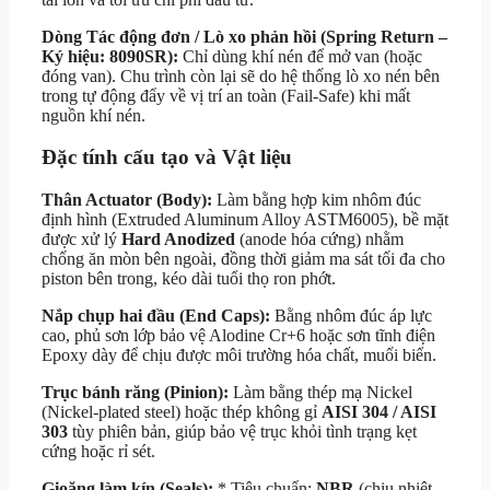
Dòng Tác động đơn / Lò xo phản hồi (Spring Return –
Ký hiệu: 8090SR):
Chỉ dùng khí nén để mở van (hoặc
đóng van). Chu trình còn lại sẽ do hệ thống lò xo nén bên
trong tự động đẩy về vị trí an toàn (Fail-Safe) khi mất
nguồn khí nén.
Đặc tính cấu tạo và Vật liệu
Thân Actuator (Body):
Làm bằng hợp kim nhôm đúc
định hình (Extruded Aluminum Alloy ASTM6005), bề mặt
được xử lý
Hard Anodized
(anode hóa cứng) nhằm
chống ăn mòn bên ngoài, đồng thời giảm ma sát tối đa cho
piston bên trong, kéo dài tuổi thọ ron phớt.
Nắp chụp hai đầu (End Caps):
Bằng nhôm đúc áp lực
cao, phủ sơn lớp bảo vệ Alodine Cr+6 hoặc sơn tĩnh điện
Epoxy dày để chịu được môi trường hóa chất, muối biển.
Trục bánh răng (Pinion):
Làm bằng thép mạ Nickel
(Nickel-plated steel) hoặc thép không gỉ
AISI 304 / AISI
303
tùy phiên bản, giúp bảo vệ trục khỏi tình trạng kẹt
cứng hoặc rỉ sét.
Gioăng làm kín (Seals):
* Tiêu chuẩn:
NBR
(chịu nhiệt