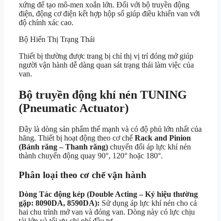
xứng để tạo mô-men xoắn lớn. Đối với bộ truyền động
điện, động cơ điện kết hợp hộp số giúp điều khiển van với
độ chính xác cao.
Bộ Hiển Thị Trạng Thái
Thiết bị thường được trang bị chỉ thị vị trí đóng mở giúp
người vận hành dễ dàng quan sát trạng thái làm việc của
van.
Bộ truyền động khí nén TUNING
(Pneumatic Actuator)
Đây là dòng sản phẩm thế mạnh và có độ phủ lớn nhất của
hãng. Thiết bị hoạt động theo cơ chế
Rack and Pinion
(Bánh răng – Thanh răng)
chuyển đổi áp lực khí nén
thành chuyển động quay 90°, 120° hoặc 180°.
Phân loại theo cơ chế vận hành
Dòng Tác động kép (Double Acting – Ký hiệu thường
gặp: 8090DA, 8590DA):
Sử dụng áp lực khí nén cho cả
hai chu trình mở van và đóng van. Dòng này có lực chịu
tải lớn và tối ưu chi phí đầu tư.