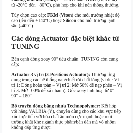
từ -20°C đến +80°C), phù hợp cho khí nén thông thường.
Tùy chọn cao cấp:
FKM (Viton)
cho môi trường nhiệt độ
cao (lên đến +140°C) hoặc
Silicon
cho môi trường lạnh
sâu (-40°C).
Các dòng Actuator đặc biệt khác từ
TUNING
Bên cạnh dòng xoay 90° tiêu chuẩn, TUNING còn cung
cấp:
Actuator 3 vị trí (3-Positions Actuator):
Thường ứng
dụng trong các hệ thống nạp/chiết rót chất lỏng (ví dụ: Vị
trí 1: Đóng hoàn toàn – Vị trí 2: Mở 50% để nạp phễu – Vị
trí 3: Mở 100% để xả nhanh). Góc xoay linh hoạt từ 0° –
90° – 180°.
Bộ truyền động bằng nhựa Technopolymer:
Kết hợp
với hãng VALBIA (Ý), chuyên dùng cho các khu vực tiếp
xúc trực tiếp với hóa chất ăn mòn cực mạnh hoặc môi
trường khắt khe ngành thực phẩm/bán dẫn mà vỏ nhôm
không đáp ứng được.