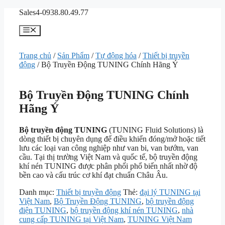
Chuyển
Sales4-0938.80.49.77
đến
nội
Menu
dung
Trang chủ
/
Sản Phẩm
/
Tự động hóa
/
Thiết bị truyền
động
/ Bộ Truyền Động TUNING Chính Hãng Ý
Bộ Truyền Động TUNING Chính
Hãng Ý
Bộ truyền động
TUNING
(TUNING Fluid Solutions) là
dòng thiết bị chuyên dụng để điều khiển đóng/mở hoặc tiết
lưu các loại van công nghiệp như van bi, van bướm, van
cầu. Tại thị trường Việt Nam và quốc tế, bộ truyền động
khí nén TUNING được phân phối phổ biến nhất nhờ độ
bền cao và cấu trúc cơ khí đạt chuẩn Châu Âu.
Danh mục:
Thiết bị truyền động
Thẻ:
đại lý TUNING tại
Việt Nam
,
Bộ Truyền Động TUNING
,
bộ truyền động
điện TUNING
,
bộ truyền động khí nén TUNING
,
nhà
cung cấp TUNING tại Việt Nam
,
TUNING Việt Nam