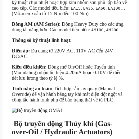
kỹ thuật chịu nhiệt hoặc hợp kim nhôm sơn phủ lớp bảo vệ
cao cấp. Các model tiêu biểu:
,
,
,
…
EA15
EA35
EA60
EA100
(Mô-men xoắn từ 15 Nm đến 100 Nm).
Dòng AM (AM Series):
Dòng Heavy Duty cho các ứng
dụng tải nặng hơn. Các model tiêu biểu:
,
…
AM100
AM200
Thông số kỹ thuật linh hoạt:
Điện áp:
Đa dạng từ 220V AC, 110V AC đến 24V
DC/AC.
Kiểu điều khiển:
Đóng mở On/Off hoặc Tuyến tính
(Modulating) nhận tín hiệu 4-20mA hoặc 0-10V để điều
tiết lưu lượng theo tỷ lệ %.
Tính năng an toàn:
Tích hợp sẵn tay quay (Manual
Override) để vận hành bằng tay khi mất điện đột ngột và
công tắc hành trình phụ để báo trạng thái về tủ PLC.
Bộ truyền động Thủy khí (Gas-
over-Oil / Hydraulic Actuators)