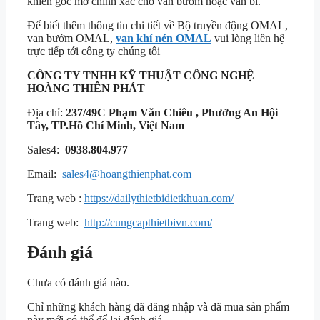
khiển góc mở chính xác cho van bướm hoặc van bi.
Để biết thêm thông tin chi tiết về Bộ truyền động OMAL,
van bướm OMAL,
van khí nén OMAL
vui lòng liên hệ
trực tiếp tới công ty chúng tôi
CÔNG TY TNHH KỸ THUẬT
CÔNG NGHỆ
HOÀNG THIÊN PHÁT
Địa chỉ:
237/49C Phạm Văn Chiêu , Phường An Hội
Tây, TP.Hồ Chí Minh, Việt Nam
Sales4:
0938.804.977
Email:
sales4@hoangthienphat.com
Trang web :
https://dailythietbidietkhuan.com/
Trang web:
http://cungcapthietbivn.com/
Đánh giá
Chưa có đánh giá nào.
Chỉ những khách hàng đã đăng nhập và đã mua sản phẩm
này mới có thể để lại đánh giá.