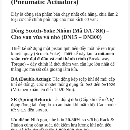
(Pneumatic Actuators)
Đây là dòng sản phẩm bán chạy nhất của hãng, chia làm 2
loại cơ chế chính phù hợp cho mọi kích cỡ van:
Dòng Scotch-Yoke Nhôm (Mã DA / SR) –
Cho van vừa và nhỏ (DN15 – DN300)
Thiết kế sử dụng một piston tịnh tiến đẩy một hệ ren trục
khuỷu quay (Scotch-Yoke). Thiết kế này tạo ra
mô-men
xoắn cực đại ở đầu và cuối hành trình
(Breakaway
Torque) – đây chính là thời điểm van cần lực lớn nhất để
thắng lực ma sát của gioăng làm kín.
DA (Double Acting):
Tác động kép (cấp khí để mở, cấp
khí để đóng). Các model thông dụng từ:
đến
DA8
DA1920
(Mô-men xoắn lên đến 1.920 Nm).
SR (Spring Return):
Tác động đơn (Cấp khí để mở, tự
động đóng lại bằng lò xo an toàn khi mất khí). Các model
từ:
đến
.
SR15
SR960
Ưu điểm:
Nhỏ gọn, nhẹ hơn
20-30%
so với bộ Rack &
Pinion cùng công suất, tiết kiệm lưu lượng khí nén tiêu