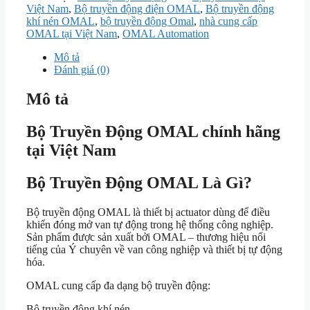
Việt Nam
,
Bộ truyền động điện OMAL
,
Bộ truyền động
khí nén OMAL
,
bộ truyền động Omal
,
nhà cung cấp
OMAL tại Việt Nam
,
OMAL Automation
Mô tả
Đánh giá (0)
Mô tả
Bộ Truyền Động OMAL chính hãng
tại Việt Nam
Bộ Truyền Động OMAL Là Gì?
Bộ truyền động OMAL là thiết bị actuator dùng để điều
khiển đóng mở van tự động trong hệ thống công nghiệp.
Sản phẩm được sản xuất bởi
OMAL
– thương hiệu nổi
tiếng của Ý chuyên về van công nghiệp và thiết bị tự động
hóa.
OMAL cung cấp đa dạng bộ truyền động:
Bộ truyền động khí nén