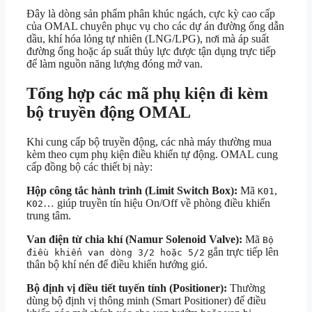
Đây là dòng sản phẩm phân khúc ngách, cực kỳ cao cấp
của OMAL chuyên phục vụ cho các dự án đường ống dẫn
dầu, khí hóa lỏng tự nhiên (LNG/LPG), nơi mà áp suất
đường ống hoặc áp suất thủy lực được tận dụng trực tiếp
để làm nguồn năng lượng đóng mở van.
Tổng hợp các mã phụ kiện đi kèm
bộ truyền động OMAL
Khi cung cấp bộ truyền động, các nhà máy thường mua
kèm theo cụm phụ kiện điều khiển tự động. OMAL cung
cấp đồng bộ các thiết bị này:
Hộp công tắc hành trình (Limit Switch Box):
Mã
,
K01
… giúp truyền tín hiệu On/Off về phòng điều khiển
K02
trung tâm.
Van điện từ chia khí (Namur Solenoid Valve):
Mã
Bộ
gắn trực tiếp lên
điều khiển van dòng 3/2 hoặc 5/2
thân bộ khí nén để điều khiển hướng gió.
Bộ định vị điều tiết tuyến tính (Positioner):
Thường
dùng bộ định vị thông minh (Smart Positioner) để điều