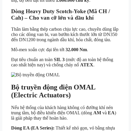
thụ, độ bền đạt tối thiểu
1.000.000 chu kỳ
.
Dòng Heavy Duty Scotch-Yoke (Mã CH /
Cah) – Cho van cỡ lớn và dầu khí
Thân làm bằng thép carbon chịu lực cao, chuyên dùng lắp
cho các dòng van bi, van bướm kích thước lớn từ DN350
đến DN1200 trong ngành dầu khí, hóa chất, đóng tàu.
Mô-men xoắn cực đại lên tới
32.000 Nm
.
Đạt tiêu chuẩn an toàn
SIL 3
(mức độ an toàn hệ thống
cao nhất hiện nay) và chống cháy nổ
ATEX
.
Bộ truyền động điện OMAL
(Electric Actuators)
Nếu hệ thống của khách hàng không có đường khí nén
trung tâm, bộ điều khiển điện OMAL (dòng
AM
và
EA
)
là giải pháp thay thế hoàn hảo.
Dòng EA (EA Series):
Thiết kế nhỏ gọn, vỏ bằng nhựa