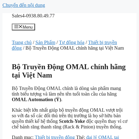
Chuyển đến nội dung
Sales4-0938.80.49.77
Menu
Trang chủ
/
Sản Phẩm
/
Tự động hóa
/
Thiết bị truyền
động
/ Bộ Truyền Động OMAL chính hãng tại Việt Nam
Bộ Truyền Động OMAL chính hãng
tại Việt Nam
Bộ Truyền Động OMAL chính là dòng sản phẩm mang
tính biểu tượng và làm nên tên tuổi toàn cầu của hãng
OMAL Automation (Ý)
.
Khác biệt lớn nhất giúp bộ truyền động OMAL vượt trội
so với đa số các đối thủ trên thị trường là họ sở hữu bản
quyền thiết kế hệ thống
Scotch-Yoke
độc quyền thay vì cơ
chế bánh răng thanh răng (Rack & Pinion) truyền thống.
Danh mục:
Thiết bị truyền động
Thẻ:
đại lý OMAL tại