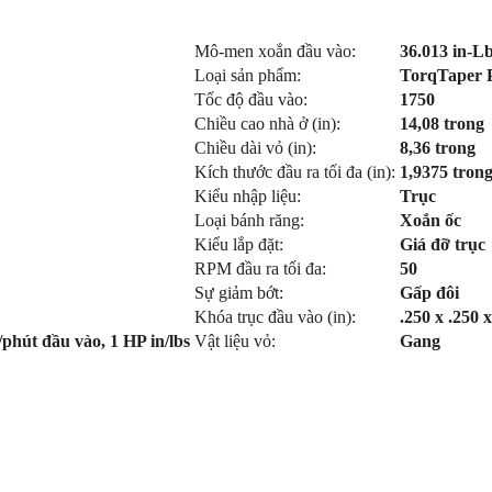
Mô-men xoắn đầu vào:
36.013 in-L
Loại sản phẩm:
TorqTaper 
Tốc độ đầu vào:
1750
Chiều cao nhà ở (in):
14,08 trong
Chiều dài vỏ (in):
8,36 trong
Kích thước đầu ra tối đa (in):
1,9375 tron
Kiểu nhập liệu:
Trục
Loại bánh răng:
Xoắn ốc
Kiểu lắp đặt:
Giá đỡ trục
RPM đầu ra tối đa:
50
Sự giảm bớt:
Gấp đôi
Khóa trục đầu vào (in):
.250 x .250 
phút đầu vào, 1 HP in/lbs
Vật liệu vỏ:
Gang