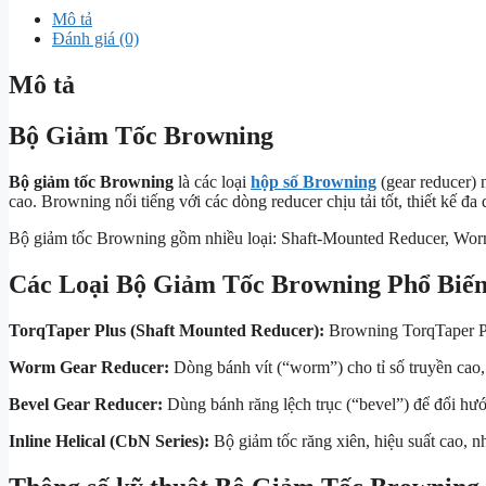
Mô tả
Đánh giá (0)
Mô tả
Bộ Giảm Tốc Browning
Bộ giảm tốc Browning
là các loại
hộp số Browning
(gear reducer) 
cao. Browning nổi tiếng với các dòng reducer chịu tải tốt, thiết kế 
Bộ giảm tốc Browning gồm nhiều loại: Shaft-Mounted Reducer, Worm 
Các Loại Bộ Giảm Tốc Browning Phổ Biế
TorqTaper Plus (Shaft Mounted Reducer):
Browning TorqTaper Plus
Worm Gear Reducer:
Dòng bánh vít (“worm”) cho tỉ số truyền cao
Bevel Gear Reducer:
Dùng bánh răng lệch trục (“bevel”) để đổi hướ
Inline Helical (CbN Series):
Bộ giảm tốc răng xiên, hiệu suất cao, 