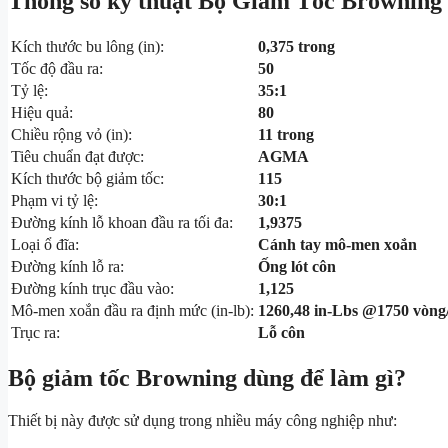
Thông số kỹ thuật Bộ Giảm Tốc Browning
Kích thước bu lông (in):
0,375 trong
Tốc độ đầu ra:
50
Tỷ lệ:
35:1
Hiệu quả:
80
Chiều rộng vỏ (in):
11 trong
Tiêu chuẩn đạt được:
AGMA
Kích thước bộ giảm tốc:
115
Phạm vi tỷ lệ:
30:1
Đường kính lỗ khoan đầu ra tối đa:
1,9375
Loại ổ đĩa:
Cánh tay mô-men xoắn
Đường kính lỗ ra:
Ống lót côn
Đường kính trục đầu vào:
1,125
Mô-men xoắn đầu ra định mức (in-lb):
1260,48 in-Lbs @1750 vòng/
Trục ra:
Lỗ côn
Bộ giảm tốc Browning dùng để làm gì?
Thiết bị này được sử dụng trong nhiều máy công nghiệp như: