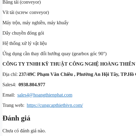
Băng tải (conveyor)
Vít tải (screw conveyor)
Máy trộn, máy nghiền, máy khuấy
Dây chuyền đóng gói
Hệ thống xử lý vật liệu
Ứng dụng cần thay đổi hướng quay (gearbox góc 90°)
CÔNG TY TNHH KỸ THUẬT
CÔNG NGHỆ HOÀNG THIÊN
Địa chỉ:
237/49C Phạm Văn Chiêu , Phường An Hội Tây, TP.Hồ 
Sales4:
0938.804.977
Email:
sales4@hoangthienphat.com
Trang web:
https://cungcapthietbivn.com/
Đánh giá
Chưa có đánh giá nào.