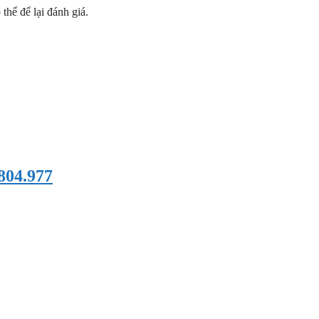
hể để lại đánh giá.
804.977