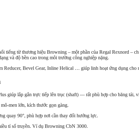
nổi tiếng từ thương hiệu Browning – một phần của Regal Rexnord – ch
đa dạng và độ bền cao trong môi trường công nghiệp nặng.
Reducer, Bevel Gear, Inline Helical … giúp linh hoạt ứng dụng cho n
n
 giúp lắp gắn trực tiếp lên trục (shaft) — rất phù hợp cho băng tải, vít
, mô-men lớn, kích thước gọn gàng.
ng quay 90°, phù hợp nơi cần thay đổi hướng lực.
nhiều tỉ số truyền. Ví dụ Browning CbN 3000.