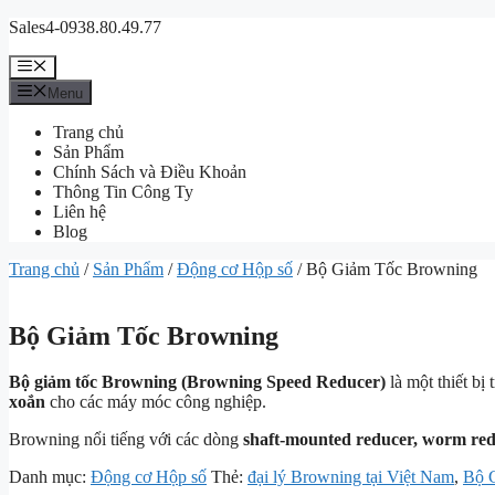
Chuyển
Sales4-0938.80.49.77
đến
nội
Menu
dung
Menu
Trang chủ
Sản Phẩm
Chính Sách và Điều Khoản
Thông Tin Công Ty
Liên hệ
Blog
Trang chủ
/
Sản Phẩm
/
Động cơ Hộp số
/ Bộ Giảm Tốc Browning
Bộ Giảm Tốc Browning
Bộ giảm tốc Browning (Browning Speed Reducer)
là một thiết bị
xoắn
cho các máy móc công nghiệp.
Browning nổi tiếng với các dòng
shaft-mounted reducer, worm reduc
Danh mục:
Động cơ Hộp số
Thẻ:
đại lý Browning tại Việt Nam
,
Bộ 