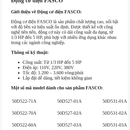
Động cơ điện FASCO
Giới thiệu về Động cơ điện FASCO:
Động cơ điện FASCO là sản phẩm chất lượng cao, nổi bật
với độ bền và hiệu suất ổn định. Được thiết kế với công
nghệ tiên tiến, động cơ này có dải công suất đa dạng, từ
1/3 HP đến 5 HP, phù hợp với nhiều ứng dụng khác nhau
trong các ngành công nghiệp.
Thông số kỹ thuật:
Công suất: Từ 1/3 HP đến 5 HP
Điện áp: 110V, 220V, 380V
Tốc độ: 1.200 – 3.600 vòng/phút
Lắp đặt dễ dàng, tiết kiệm không gian
Một số mã model dành cho sản phẫm FASCO:
50D522-71A
50D527-01A
50D531-01A
50D522-70A
50D527-02A
50D531-02A
50D522-60A
50D527-03A
50D531-03A