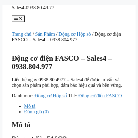
Chuyển
Sales4-0938.80.49.77
đến
nội
Menu
dung
Trang chủ
/
Sản Phẩm
/
Động cơ Hộp số
/ Động cơ điện
FASCO – Sales4 – 0938.804.977
Động cơ điện FASCO – Sales4 –
0938.804.977
Liên hệ ngay 0938.80.4977 – Sales4 để được tư vấn và
chọn sản phẩm phù hợp, đảm bảo hiệu quả và bền vững.
Danh mục:
Động cơ Hộp số
Thẻ:
Động cơ điện FASCO
Mô tả
Đánh giá (0)
Mô tả