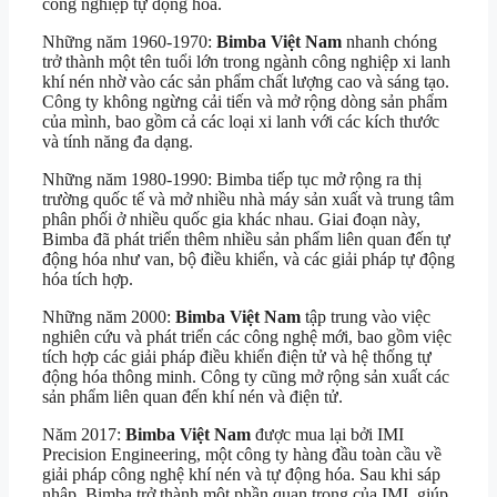
công nghiệp tự động hóa.
Những năm 1960-1970:
Bimba Việt Nam
nhanh chóng
trở thành một tên tuổi lớn trong ngành công nghiệp xi lanh
khí nén nhờ vào các sản phẩm chất lượng cao và sáng tạo.
Công ty không ngừng cải tiến và mở rộng dòng sản phẩm
của mình, bao gồm cả các loại xi lanh với các kích thước
và tính năng đa dạng.
Những năm 1980-1990: Bimba tiếp tục mở rộng ra thị
trường quốc tế và mở nhiều nhà máy sản xuất và trung tâm
phân phối ở nhiều quốc gia khác nhau. Giai đoạn này,
Bimba đã phát triển thêm nhiều sản phẩm liên quan đến tự
động hóa như van, bộ điều khiển, và các giải pháp tự động
hóa tích hợp.
Những năm 2000:
Bimba Việt Nam
tập trung vào việc
nghiên cứu và phát triển các công nghệ mới, bao gồm việc
tích hợp các giải pháp điều khiển điện tử và hệ thống tự
động hóa thông minh. Công ty cũng mở rộng sản xuất các
sản phẩm liên quan đến khí nén và điện tử.
Năm 2017:
Bimba Việt Nam
được mua lại bởi IMI
Precision Engineering, một công ty hàng đầu toàn cầu về
giải pháp công nghệ khí nén và tự động hóa. Sau khi sáp
nhập, Bimba trở thành một phần quan trọng của IMI, giúp