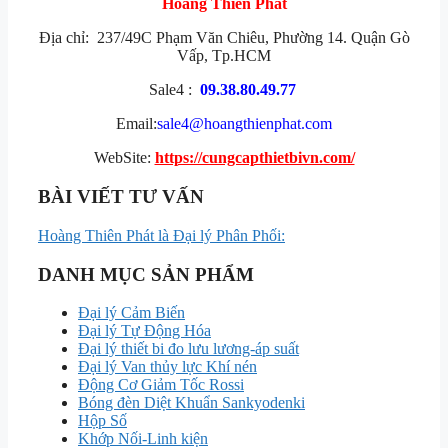
Hoàng Thiên Phát
Địa chỉ: 237/49C Phạm Văn Chiêu, Phường 14. Quận Gò
Vấp, Tp.HCM
Sale4 :
09.38.80.49.77
Email:
sale4@hoangthienphat.com
WebSite:
https://cungcapthietbivn.com/
BÀI VIẾT TƯ VẤN
Hoàng Thiên Phát là Đại lý Phân Phối:
DANH MỤC SẢN PHẨM
Đại lý Cảm Biến
Đại lý Tự Động Hóa
Đại lý thiết bi đo lưu lương-áp suất
Đại lý Van thủy lực Khí nén
Động Cơ Giảm Tốc Rossi
Bóng đèn Diệt Khuẩn Sankyodenki
Hộp Số
Khớp Nối-Linh kiện