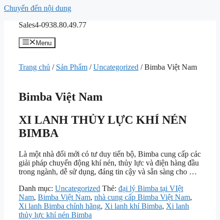
Chuyển đến nội dung
Sales4-0938.80.49.77
Menu
Trang chủ
/
Sản Phẩm
/
Uncategorized
/ Bimba Việt Nam
Bimba Việt Nam
XI LANH THỦY LỰC KHÍ NÉN
BIMBA
Là một nhà đổi mới có tư duy tiến bộ, Bimba cung cấp các
giải pháp chuyển động khí nén, thủy lực và điện hàng đầu
trong ngành, dễ sử dụng, đáng tin cậy và sẵn sàng cho …
Danh mục:
Uncategorized
Thẻ:
đại lý Bimba tại VIệt
Nam
,
Bimba Việt Nam
,
nhà cung cấp Bimba Việt Nam
,
Xi lanh Bimba chính hãng
,
Xi lanh khí Bimba
,
Xi lanh
thủy lực khí nén Bimba