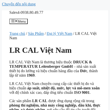
Chuyển đến nội dung
Sales4-0938.80.49.77
Menu
Trang chủ
/
Sản Phẩm
/
Đại lý Việt Nam
/ LR CAL Việt
Nam
LR CAL Việt Nam
LR CAL Việt Nam là thương hiệu thuộc
DRUCK &
TEMPERATUR Leitenberger GmbH
– nhà sản xuất
thiết bị đo lường và hiệu chuẩn hàng đầu của
Đức
, thành
lập từ năm
1969
.
LR CAL Việt Nam chuyên cung cấp các thiết bị đo và
hiệu chuẩn
áp suất, nhiệt độ, mức, lực và mô-men xoắn
với độ chính xác cao, đáp ứng tiêu chuẩn
ISO 9001
.
Các sản phẩm
LR CAL
được ứng dụng rộng rãi trong
phòng thí nghiệm, nhà máy công nghiệp, dầu khí, thực
phẩm, và dược phẩm
, nơi yêu cầu độ tin cậy tuyệt đối.