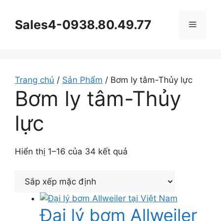
Chuyển
đến
Sales4-0938.80.49.77
Menu
nội
dung
Trang chủ
/
Sản Phẩm
/ Bơm ly tâm-Thủy lực
Bơm ly tâm-Thủy
lực
Hiển thị 1–16 của 34 kết quả
Đại lý bơm Allweiler