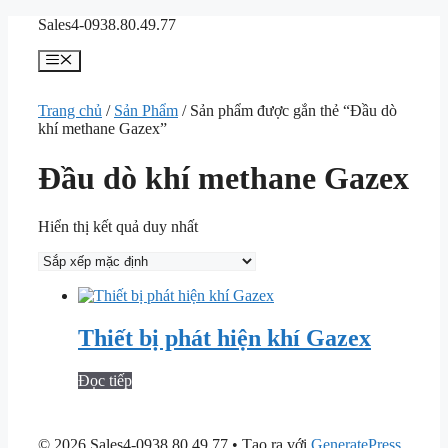
Chuyển
Sales4-0938.80.49.77
đến
nội
Menu
dung
Trang chủ
/
Sản Phẩm
/ Sản phẩm được gắn thẻ “Đầu dò
khí methane Gazex”
Đầu dò khí methane Gazex
Hiển thị kết quả duy nhất
Thiết bị phát hiện khí Gazex
Đọc tiếp
© 2026 Sales4-0938.80.49.77
• Tạo ra với
GeneratePress