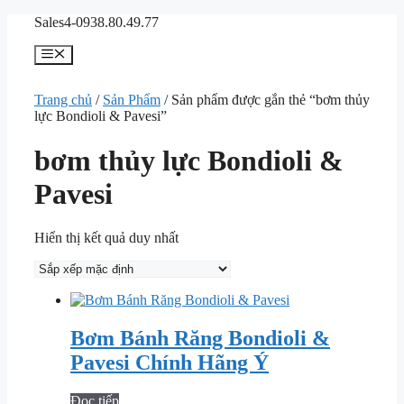
Chuyển
Sales4-0938.80.49.77
đến
nội
Menu
dung
Trang chủ
/
Sản Phẩm
/ Sản phẩm được gắn thẻ “bơm thủy
lực Bondioli & Pavesi”
bơm thủy lực Bondioli &
Pavesi
Hiển thị kết quả duy nhất
Bơm Bánh Răng Bondioli &
Pavesi Chính Hãng Ý
Đọc tiếp