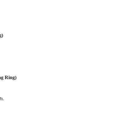
g)
ng Ring)
n.