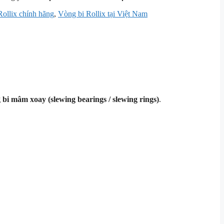
ollix chính hãng
,
Vòng bi Rollix tại Việt Nam
 bi mâm xoay (slewing bearings / slewing rings)
.