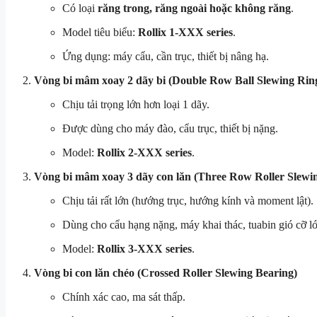
Có loại
răng trong, răng ngoài hoặc không răng
.
Model tiêu biểu:
Rollix 1-XXX series
.
Ứng dụng: máy cẩu, cần trục, thiết bị nâng hạ.
Vòng bi mâm xoay 2 dãy bi (Double Row Ball Slewing Rin
Chịu tải trọng lớn hơn loại 1 dãy.
Được dùng cho máy đào, cẩu trục, thiết bị nặng.
Model:
Rollix 2-XXX series
.
Vòng bi mâm xoay 3 dãy con lăn (Three Row Roller Slewi
Chịu tải rất lớn (hướng trục, hướng kính và moment lật).
Dùng cho cẩu hạng nặng, máy khai thác, tuabin gió cỡ lớ
Model:
Rollix 3-XXX series
.
Vòng bi con lăn chéo (Crossed Roller Slewing Bearing)
Chính xác cao, ma sát thấp.