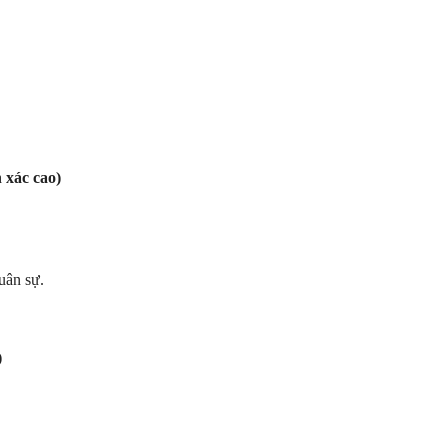
 xác cao)
quân sự.
)