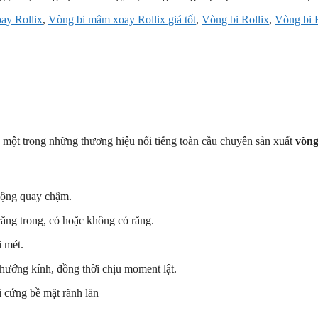
ay Rollix
,
Vòng bi mâm xoay Rollix giá tốt
,
Vòng bi Rollix
,
Vòng bi R
, một trong những thương hiệu nổi tiếng toàn cầu chuyên sản xuất
vòng
động quay chậm.
răng trong, có hoặc không có răng.
i mét.
i hướng kính, đồng thời chịu moment lật.
i cứng bề mặt rãnh lăn