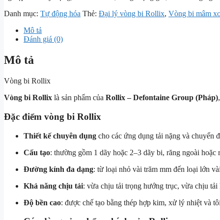
Danh mục:
Tự động hóa
Thẻ:
Đại lý vòng bi Rollix
,
Vòng bi mâm xo
Mô tả
Đánh giá (0)
Mô tả
Vòng bi Rollix
Vòng bi Rollix
là sản phẩm của
Rollix – Defontaine Group (Pháp)
Đặc điểm vòng bi Rollix
Thiết kế chuyên dụng
cho các ứng dụng tải nặng và chuyển 
Cấu tạo
: thường gồm 1 dãy hoặc 2–3 dãy bi, răng ngoài hoặc 
Đường kính đa dạng
: từ loại nhỏ vài trăm mm đến loại lớn và
Khả năng chịu tải
: vừa chịu tải trọng hướng trục, vừa chịu tả
Độ bền cao
: được chế tạo bằng thép hợp kim, xử lý nhiệt và tô