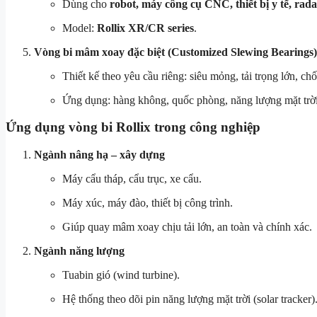
Dùng cho
robot, máy công cụ CNC, thiết bị y tế, rad
Model:
Rollix XR/CR series
.
Vòng bi mâm xoay đặc biệt (Customized Slewing Bearings)
Thiết kế theo yêu cầu riêng: siêu mỏng, tải trọng lớn, ch
Ứng dụng: hàng không, quốc phòng, năng lượng mặt trời,
Ứng dụng vòng bi Rollix trong công nghiệp
Ngành nâng hạ – xây dựng
Máy cẩu tháp, cẩu trục, xe cẩu.
Máy xúc, máy đào, thiết bị công trình.
Giúp quay mâm xoay chịu tải lớn, an toàn và chính xác.
Ngành năng lượng
Tuabin gió (wind turbine).
Hệ thống theo dõi pin năng lượng mặt trời (solar tracker)