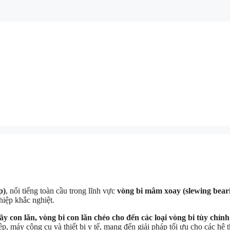
p)
, nổi tiếng toàn cầu trong lĩnh vực
vòng bi mâm xoay (slewing bear
hiệp khắc nghiệt.
dãy con lăn, vòng bi con lăn chéo cho đến các loại vòng bi tùy chỉnh
p, máy công cụ và thiết bị y tế, mang đến giải pháp tối ưu cho các hệ