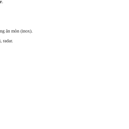
ar
.
ống ăn mòn (inox).
 radar.
.