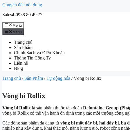
Chuyển đến nội dung
Sales4-0938.80.49.77
Menu
Menu
Trang chủ
Sản Phẩm
Chính Sách và Điều Khoản
Thông Tin Công Ty
Liên hệ
Blog
Trang chủ
/
Sản Phẩm
/
Tự động hóa
/ Vòng bi Rollix
Vòng bi Rollix
Vòng bi Rollix
là sản phẩm thuộc tập đoàn
Defontaine Group (Phá
vòng bi Rollix có thể vận hành ổn định trong các môi trường công ng
Các dòng sản phẩm đa dạng từ
vòng bi một dãy bi, hai dãy bi, ba 
nghiệp như xây dựng, khai thác mỏ, năng lượng gió, robot công nghiệ