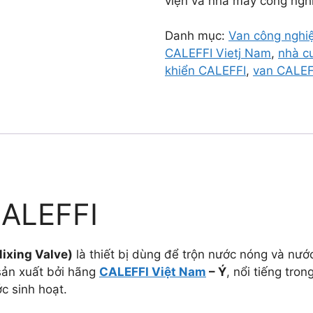
viện và nhà máy công ngh
Danh mục:
Van công nghiê
CALEFFI Vietj Nam
,
nhà c
khiển CALEFFI
,
van CALEF
CALEFFI
ixing Valve)
là thiết bị dùng để trộn nước nóng và nướ
 sản xuất bởi hãng
CALEFFI Việt Nam
– Ý
, nổi tiếng tro
c sinh hoạt.