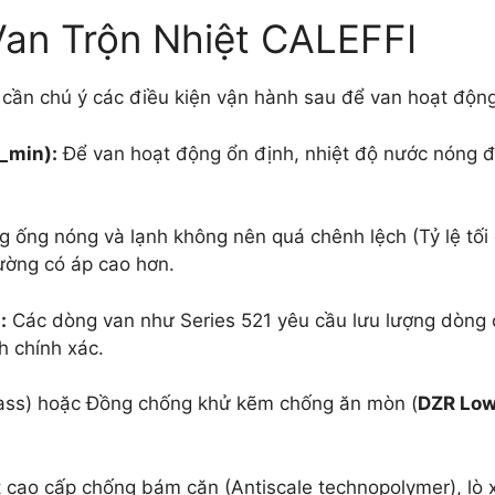
Van Trộn Nhiệt CALEFFI
, cần chú ý các điều kiện vận hành sau để van hoạt động
T_min
):
Để van hoạt động ổn định, nhiệt độ nước nóng đ
 ống nóng và lạnh không nên quá chênh lệch (Tỷ lệ tối
đường có áp cao hơn.
:
Các dòng van như Series 521 yêu cầu lưu lượng dòng 
h chính xác.
ass) hoặc Đồng chống khử kẽm chống ăn mòn (
DZR Low
 cao cấp chống bám cặn (Antiscale technopolymer), lò