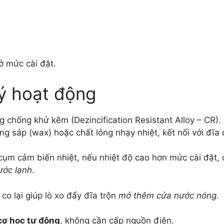
ở mức cài đặt.
ý hoạt động
chống khử kẽm (Dezincification Resistant Alloy – CR)
g sáp (wax) hoặc chất lỏng nhạy nhiệt, kết nối với đĩa đ
ụm cảm biến nhiệt, nếu nhiệt độ cao hơn mức cài đặt, c
ước lạnh
.
co lại giúp lò xo đẩy đĩa trộn
mở thêm cửa nước nóng
.
cơ học tự động
, không cần cấp nguồn điện.