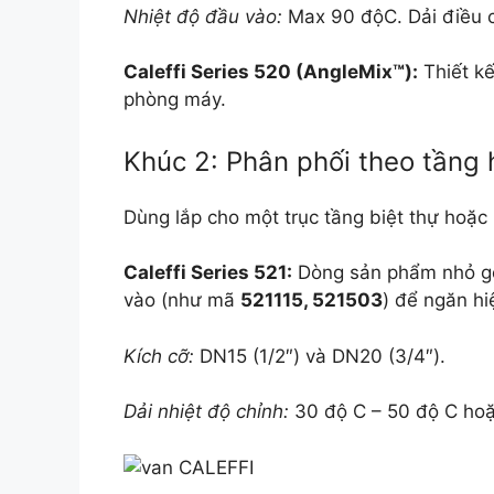
Nhiệt độ đầu vào:
Max
90 độC
. Dải điều 
Caleffi Series 520 (AngleMix™):
Thiết kế
phòng máy.
Khúc 2: Phân phối theo tầng 
Dùng lắp cho một trục tầng biệt thự hoặc
Caleffi Series 521:
Dòng sản phẩm nhỏ gọn
vào (như mã
521115, 521503
) để ngăn h
Kích cỡ:
DN15 (1/2″) và DN20 (3/4″).
Dải nhiệt độ chỉnh:
30 độ C – 50 độ C
ho