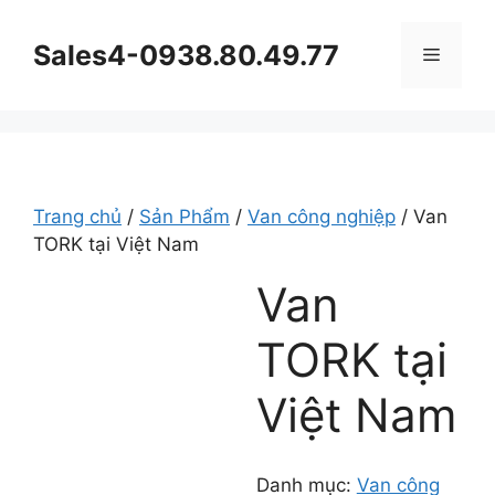
Chuyển
đến
Sales4-0938.80.49.77
Menu
nội
dung
Trang chủ
/
Sản Phẩm
/
Van công nghiệp
/ Van
TORK tại Việt Nam
Van
TORK tại
Việt Nam
Danh mục:
Van công