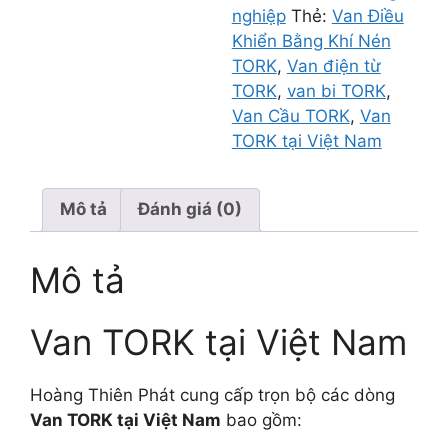
nghiệp
Thẻ:
Van Điều
Khiển Bằng Khí Nén
TORK
,
Van điện từ
TORK
,
van bi TORK
,
Van Cầu TORK
,
Van
TORK tại Việt Nam
Mô tả
Đánh giá (0)
Mô tả
Van TORK tại Việt Nam
Hoàng Thiên Phát cung cấp trọn bộ các dòng
Van TORK tại Việt Nam
bao gồm: