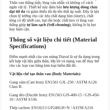
Thân van thẳng tuột, lòng van nhẵn và không có vách
ngăn vật lý. Thiết kế này đảm bảo
lưu lượng dòng chảy
đạt tối đa
và giảm thiểu tối đa tổn thất áp suất. Đây là lựa
chọn lý tưởng cho các lưu chất dạng bùn (slurry), chất
lỏng có độ nhớt cao, hạt rắn hoặc chất keo vì lòng van
thẳng giúp
tự làm sạch (Self-cleaning)
, không lo bị kẹt
hay bám cặn.
Thông số vật liệu chi tiết (Material
Specifications)
Điểm mạnh nhất của van màng Diaval là sự đa dạng trong
kết hợp vật liệu giữa thân, lớp lót và màng van để thay thế
cho các loại van bằng kim loại hiếm đắt đỏ.
Vật liệu chế tạo thân van (Body Materials):
Gang xám (Cast Iron): EN1561 GJL-250 / ASTM A126
Class B.
Gang dẻo (Ductile Iron): EN1563 GJS-400-15 / GJS-450-
10 / ASTM A536.
Thép cacbon: EN10213 GP240GH+N / ASTM A216