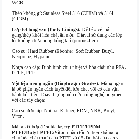
WCB.
Thép không gỉ: Stainless Steel 316 (CF8M) và 316L
(CF3M).
Lớp lót lòng van (Body Linings):
Để bảo vệ thân
gang/thép khỏi hóa chất ăn mòn, Diaval sử dụng các lớp
lót không chứa bong bóng khí (porous-free):
Cao su: Hard Rubber (Ebonite), Soft Rubber, Butyl,
Neoprene, Hypalon.
Nhựa cao cấp: Định hình chịu nhiệt và hóa chất như PFA,
PTFE, FEP.
Vật liệu màng ngăn (Diaphragm Grades):
Màng ngăn
là bộ phận ngăn cách tuyệt đối lưu chất với cơ cấu vận
hành bên trên. Diaval tự nghiên cứu công nghệ polymer
với các tùy chọn:
Cao su đơn lớp: Natural Rubber, EDM, NBR, Butyl,
Viton.
Màng kết hợp (Double layer):
PTFE/EPDM
,
PTFE/Butyl
,
PTFE/Viton
nhằm tối ưu hóa khả năng
chịu hóa chất mạnh của PTFE và độ đàn hồi của cao su.