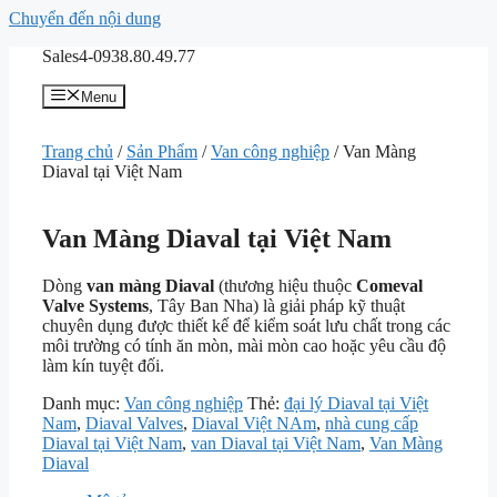
Chuyển đến nội dung
Sales4-0938.80.49.77
Menu
Trang chủ
/
Sản Phẩm
/
Van công nghiệp
/ Van Màng
Diaval tại Việt Nam
Van Màng Diaval tại Việt Nam
Dòng
van màng Diaval
(thương hiệu thuộc
Comeval
Valve Systems
, Tây Ban Nha) là giải pháp kỹ thuật
chuyên dụng được thiết kế để kiểm soát lưu chất trong các
môi trường có tính ăn mòn, mài mòn cao hoặc yêu cầu độ
làm kín tuyệt đối.
Danh mục:
Van công nghiệp
Thẻ:
đại lý Diaval tại Việt
Nam
,
Diaval Valves
,
Diaval Việt NAm
,
nhà cung cấp
Diaval tại Việt Nam
,
van Diaval tại Việt Nam
,
Van Màng
Diaval