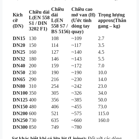
Chiều
Chiều cao
Chiều dài
Kích
dài
mở van (H)
Trọng lượng
L(EN 558
cỡ
L(EN
(Ước tính
approx(Thân
S1 / DIN
(DN)
558 S7 /
dòng tay
gang – kg)
3202 F1)
BS 5156)
quay)
DN15
130
108
~109
2.7
DN20
150
114
~117
3.5
DN25
160
127
~140
4.5
DN32
180
146
~143
5.5
DN40
200
159
~172
7.0
DN50
230
190
~190
10.0
DN65
290
216
~230
14.0
DN80
310
254
~242
23.0
DN100
350
305
~326
34.0
DN125
400
356
~385
50.0
DN150
480
406
~455
73.0
DN200
600
521
~575
115.0
DN250
730
635
~660
160.0
DN300
850
749
~780
Sự khác biệt khi có lớp lót (Lining):
Đối với các dòng