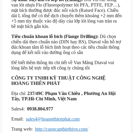
van lót nhựa Flo (Fluoropolymer lót PFA, PTFE, FEP…),
mặt bích thường được đúc nổi vách (Raised Face).
Chiều
dài
L
tổng thể có thể dịch chuyển thêm khoảng
+2 mm
đến
+5 mm
tùy thuộc vào độ dày của lớp lót lòng van tràn ra
bề mặt bích gắn kín.
Tiêu chuẩn khoan lỗ bích (Flange Drilling):
Dù chọn
chiều dài theo chuẩn nào (DIN hay BS), Diaval vẫn hỗ trợ
đúc/khoan tâm lỗ bích linh hoạt theo các tiêu chuẩn thông
dụng để kết nối vào đường ống có sẵn
Để biết thêm thông itn chi tiết về Van Màng Diaval vui
lòng liên hệ trực tiếp tới công ty chúng tôi
CÔNG TY TNHH KỸ THUẬT
CÔNG NGHỆ
HOÀNG THIÊN PHÁT
Địa chỉ:
237/49C Phạm Văn Chiêu , Phường An Hội
Tây, TP.Hồ Chí Minh, Việt Nam
Sales4:
0938.804.977
Email:
sales4@hoangthienphat.com
Trang web:
http://cungcapthietbivn.com/