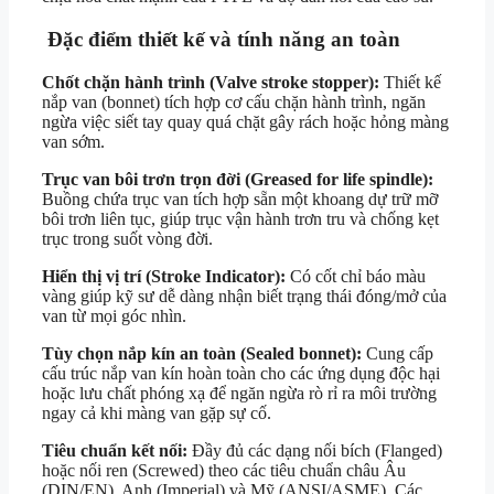
Đặc điểm thiết kế và tính năng an toàn
Chốt chặn hành trình (Valve stroke stopper):
Thiết kế
nắp van (bonnet) tích hợp cơ cấu chặn hành trình, ngăn
ngừa việc siết tay quay quá chặt gây rách hoặc hỏng màng
van sớm.
Trục van bôi trơn trọn đời (Greased for life spindle):
Buồng chứa trục van tích hợp sẵn một khoang dự trữ mỡ
bôi trơn liên tục, giúp trục vận hành trơn tru và chống kẹt
trục trong suốt vòng đời.
Hiển thị vị trí (Stroke Indicator):
Có cốt chỉ báo màu
vàng giúp kỹ sư dễ dàng nhận biết trạng thái đóng/mở của
van từ mọi góc nhìn.
Tùy chọn nắp kín an toàn (Sealed bonnet):
Cung cấp
cấu trúc nắp van kín hoàn toàn cho các ứng dụng độc hại
hoặc lưu chất phóng xạ để ngăn ngừa rò rỉ ra môi trường
ngay cả khi màng van gặp sự cố.
Tiêu chuẩn kết nối:
Đầy đủ các dạng nối bích (Flanged)
hoặc nối ren (Screwed) theo các tiêu chuẩn châu Âu
(DIN/EN), Anh (Imperial) và Mỹ (ANSI/ASME). Các