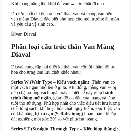
Khi màng nâng lên khỏi đế van → lưu chất đi qua.
Do lưu chất chỉ tiếp xúc với thân van và màng van nên
van màng Diaval đặc biệt phù hợp cho môi trường ăn mòn
và yêu cầu vệ sinh cao.
Phân loại cấu trúc thân Van Màng
Diaval
Diaval cung cấp hai thiết kế thân van cốt lõi nhằm tối ưu
hóa cho từng loại lưu chất khác nhau:
Series W (Weir Type – Kiểu vách ngăn):
Thân van có
một vách ngăn nhô lên ở giữa. Khi đóng, màng van sẽ bị
nén chặt xuống vách ngăn này. Thiết kế này giúp
hành
trình đóng mở ngắn
, giảm độ co dãn của màng và tăng
tuổi thọ sử dụng. Phù hợp nhất cho việc điều tiết lưu lượng
chất lỏng sạch, khí hoặc hóa chất nguy hiểm. Đặc biệt, van
có khả năng
tự xả cạn (Self-draining)
hoàn toàn khi lắp
đặt nghiêng một góc 20° so với phương ngang.
Series ST (Straight Through Type – Kiểu lòng thẳng):