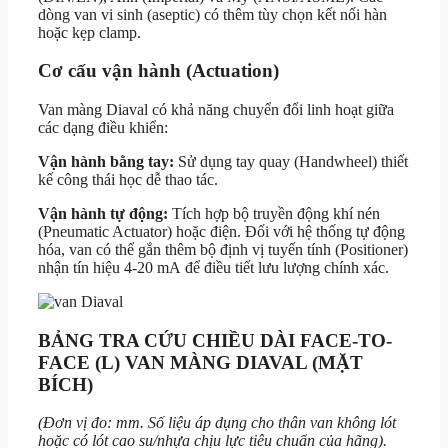
dòng van vi sinh (aseptic) có thêm tùy chọn kết nối hàn
hoặc kẹp clamp.
Cơ cấu vận hành (Actuation)
Van màng Diaval có khả năng chuyển đổi linh hoạt giữa
các dạng điều khiển:
Vận hành bằng tay:
Sử dụng tay quay (Handwheel) thiết
kế công thái học dễ thao tác.
Vận hành tự động:
Tích hợp bộ truyền động khí nén
(Pneumatic Actuator) hoặc điện. Đối với hệ thống tự động
hóa, van có thể gắn thêm bộ định vị tuyến tính (Positioner)
nhận tín hiệu
4-20 mA
để điều tiết lưu lượng chính xác.
BẢNG TRA CỨU CHIỀU DÀI FACE-TO-
FACE (L) VAN MÀNG DIAVAL (MẶT
BÍCH)
(Đơn vị đo: mm.
Số liệu áp dụng cho thân van không lót
hoặc có lót cao su/nhựa chịu lực tiêu chuẩn của hãng).