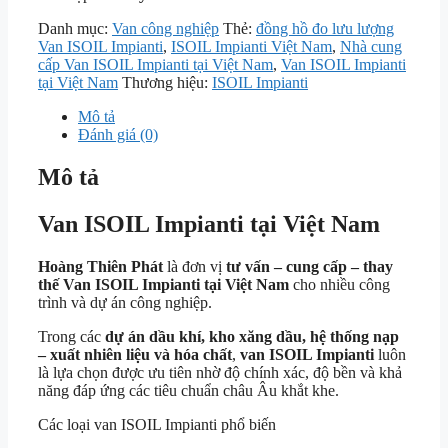
Danh mục:
Van công nghiệp
Thẻ:
đồng hồ đo lưu lượng
Van ISOIL Impianti
,
ISOIL Impianti Việt Nam
,
Nhà cung
cấp Van ISOIL Impianti tại Việt Nam
,
Van ISOIL Impianti
tại Việt Nam
Thương hiệu:
ISOIL Impianti
Mô tả
Đánh giá (0)
Mô tả
Van ISOIL Impianti tại Việt Nam
Hoàng Thiên Phát
là đơn vị
tư vấn – cung cấp – thay
thế Van ISOIL Impianti tại Việt Nam
cho nhiều công
trình và dự án công nghiệp.
Trong các
dự án dầu khí, kho xăng dầu, hệ thống nạp
– xuất nhiên liệu và hóa chất
,
van ISOIL Impianti
luôn
là lựa chọn được ưu tiên nhờ độ chính xác, độ bền và khả
năng đáp ứng các tiêu chuẩn châu Âu khắt khe.
Các loại van ISOIL Impianti phổ biến