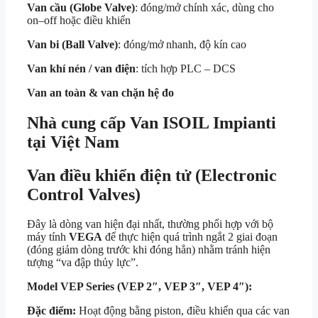
Van cầu (Globe Valve)
: đóng/mở chính xác, dùng cho
on–off hoặc điều khiển
Van bi (Ball Valve)
: đóng/mở nhanh, độ kín cao
Van khí nén / van điện
: tích hợp PLC – DCS
Van an toàn & van chặn hệ đo
Nhà cung cấp Van ISOIL Impianti
tại Việt Nam
Van điều khiển điện tử (Electronic
Control Valves)
Đây là dòng van hiện đại nhất, thường phối hợp với bộ
máy tính
VEGA
để thực hiện quá trình ngắt 2 giai đoạn
(đóng giảm dòng trước khi đóng hẳn) nhằm tránh hiện
tượng “va đập thủy lực”.
Model VEP Series (VEP 2″, VEP 3″, VEP 4″):
Đặc điểm:
Hoạt động bằng piston, điều khiển qua các van