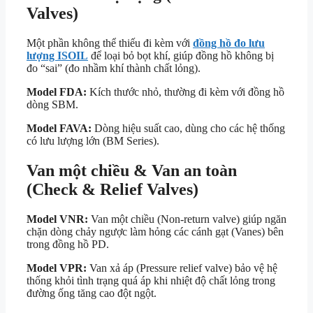
Valves)
Một phần không thể thiếu đi kèm với
đồng hồ đo lưu
lượng ISOIL
để loại bỏ bọt khí, giúp đồng hồ không bị
đo “sai” (đo nhầm khí thành chất lỏng).
Model FDA:
Kích thước nhỏ, thường đi kèm với đồng hồ
dòng SBM.
Model FAVA:
Dòng hiệu suất cao, dùng cho các hệ thống
có lưu lượng lớn (BM Series).
Van một chiều & Van an toàn
(Check & Relief Valves)
Model VNR:
Van một chiều (Non-return valve) giúp ngăn
chặn dòng chảy ngược làm hỏng các cánh gạt (Vanes) bên
trong đồng hồ PD.
Model VPR:
Van xả áp (Pressure relief valve) bảo vệ hệ
thống khỏi tình trạng quá áp khi nhiệt độ chất lỏng trong
đường ống tăng cao đột ngột.