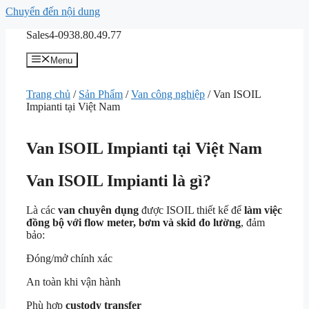
Chuyển đến nội dung
Sales4-0938.80.49.77
Menu
Trang chủ
/
Sản Phẩm
/
Van công nghiệp
/ Van ISOIL
Impianti tại Việt Nam
Van ISOIL Impianti tại Việt Nam
Van ISOIL Impianti là gì?
Là các
van chuyên dụng
được ISOIL thiết kế để
làm việc
đồng bộ với flow meter, bơm và skid đo lường
, đảm
bảo:
Đóng/mở chính xác
An toàn khi vận hành
Phù hợp
custody transfer