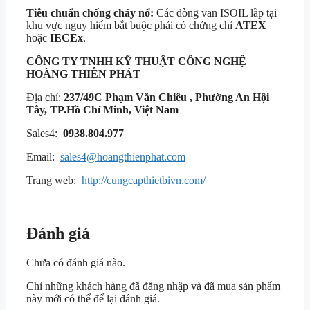
Tiêu chuẩn chống cháy nổ:
Các dòng van ISOIL lắp tại
khu vực nguy hiểm bắt buộc phải có chứng chỉ
ATEX
hoặc
IECEx
.
CÔNG TY TNHH KỸ THUẬT
CÔNG NGHỆ
HOÀNG THIÊN PHÁT
Địa chỉ:
237/49C Phạm Văn Chiêu , Phường An Hội
Tây, TP.Hồ Chí Minh, Việt Nam
Sales4:
0938.804.977
Email:
sales4@hoangthienphat.com
Trang web:
http://cungcapthietbivn.com/
Đánh giá
Chưa có đánh giá nào.
Chỉ những khách hàng đã đăng nhập và đã mua sản phẩm
này mới có thể để lại đánh giá.