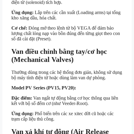
điện từ (solenoid) tích hợp.
Ứng dụng:
Lắp trên các cần xuất (Loading arms) tại tổng
kho xăng dầu, hóa chất.
Cơ chế:
Đóng mở theo lệnh từ bộ VEGA để đảm bảo
lượng chất lỏng nạp vào bồn đúng đến từng giọt theo con
số đã cài đặt (Preset).
Van điều chỉnh bằng tay/cơ học
(Mechanical Valves)
Thường dùng trong các hệ thống đơn giản, không sử dụng
bộ máy tính điện tử hoặc dùng làm van dự phòng.
Model PV Series (PV15, PV20):
Đặc điểm:
Van ngắt tự động bằng cơ học thông qua liên
kết với bộ số đếm cơ (như Veeder-Root).
Ứng dụng:
Phổ biến trên các xe xitec đời cũ hoặc các
trạm cấp liệu thủ công.
Van xả khí tự động (Air Release