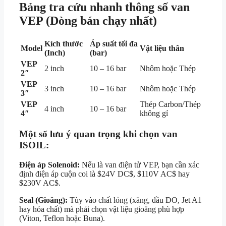
Bảng tra cứu nhanh thông số van
VEP (Dòng bán chạy nhất)
Kích thước
Áp suất tối đa
Model
Vật liệu thân
(Inch)
(bar)
VEP
2 inch
10 – 16 bar
Nhôm hoặc Thép
2″
VEP
3 inch
10 – 16 bar
Nhôm hoặc Thép
3″
VEP
Thép Carbon/Thép
4 inch
10 – 16 bar
4″
không gỉ
Một số lưu ý quan trọng khi chọn van
ISOIL:
Điện áp Solenoid:
Nếu là van điện tử VEP, bạn cần xác
định điện áp cuộn coi là
$24V DC$
,
$110V AC$
hay
$230V AC$
.
Seal (Gioăng):
Tùy vào chất lỏng (xăng, dầu DO, Jet A1
hay hóa chất) mà phải chọn vật liệu gioăng phù hợp
(Viton, Teflon hoặc Buna).