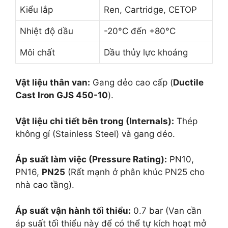
Kiểu lắp
Ren, Cartridge, CETOP
Nhiệt độ dầu
-20°C đến +80°C
Môi chất
Dầu thủy lực khoáng
Vật liệu thân van:
Gang dẻo cao cấp (
Ductile
Cast Iron GJS 450-10
).
Vật liệu chi tiết bên trong (Internals):
Thép
không gỉ (Stainless Steel) và gang dẻo.
Áp suất làm việc (Pressure Rating):
PN10,
PN16,
PN25
(Rất mạnh ở phân khúc PN25 cho
nhà cao tầng).
Áp suất vận hành tối thiểu:
0.7 bar (Van cần
áp suất tối thiểu này để có thể tự kích hoạt mở