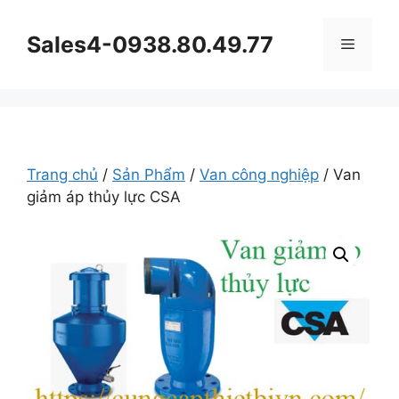
Chuyển
đến
Sales4-0938.80.49.77
Menu
nội
dung
Trang chủ
/
Sản Phẩm
/
Van công nghiệp
/ Van
giảm áp thủy lực CSA