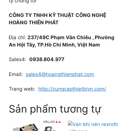
ty chúng tôi
CÔNG TY TNHH KỸ THUẬT
CÔNG NGHỆ
HOÀNG THIÊN PHÁT
Địa chỉ:
237/49C Phạm Văn Chiêu , Phường
An Hội Tây, TP.Hồ Chí Minh, Việt Nam
Sales4:
0938.804.977
Email:
sales4@hoangthienphat.com
Trang web:
http://cungcapthietbivn.com/
Sản phẩm tương tự