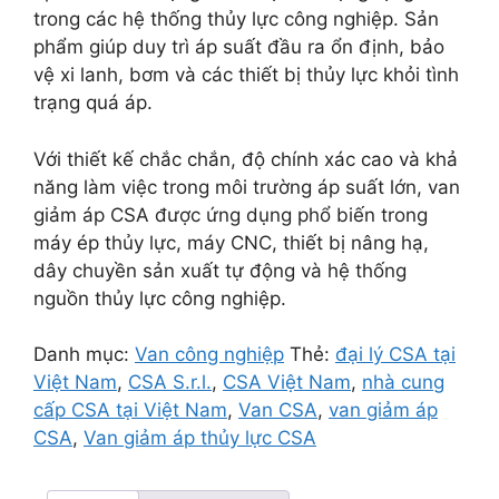
trong các hệ thống thủy lực công nghiệp. Sản
phẩm giúp duy trì áp suất đầu ra ổn định, bảo
vệ xi lanh, bơm và các thiết bị thủy lực khỏi tình
trạng quá áp.
Với thiết kế chắc chắn, độ chính xác cao và khả
năng làm việc trong môi trường áp suất lớn, van
giảm áp CSA được ứng dụng phổ biến trong
máy ép thủy lực, máy CNC, thiết bị nâng hạ,
dây chuyền sản xuất tự động và hệ thống
nguồn thủy lực công nghiệp.
Danh mục:
Van công nghiệp
Thẻ:
đại lý CSA tại
Việt Nam
,
CSA S.r.l.
,
CSA Việt Nam
,
nhà cung
cấp CSA tại Việt Nam
,
Van CSA
,
van giảm áp
CSA
,
Van giảm áp thủy lực CSA