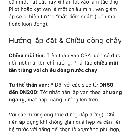
cần một hạt cát hay xỉ hàn lọt vào làm tắc ống
Pilot hoặc kẹt van lá một chiều mini, van giảm
áp sẽ bị hiện tượng “mất kiểm soát” (luôn mở
hoặc luôn đóng).
Hướng lắp đặt & Chiều dòng chảy
Chiều mũi tên:
Trên thân van CSA luôn có đúc
nổi một mũi tên chỉ hướng. Phải lắp
chiều mũi
tên trùng với chiều dòng nước chảy
.
Tư thế thân van:
* Đối với các size từ
DN50
đến DN200
: Tốt nhất nên lắp van theo
phương
ngang
, mặt nắp màng hướng lên trên.
Với các đường ống trục đứng (lắp đứng): Chỉ
nên áp dụng khi không gian quá hẹp và cần liên
hệ trước với hãng để chọn lò xo/màng phù hợp,