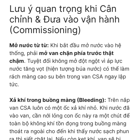
Lưu ý quan trọng khi Cân
chỉnh & Đưa vào vận hành
(Commissioning)
Mở nước từ từ:
Khi bắt đầu mở nước vào hệ
thống, phải
mở van chặn phía trước thật
chậm
. Tuyệt đối không mở đột ngột vì áp lực
nước tăng vọt (hiện tượng búa nước) có thể làm
rách màng cao su bên trong van CSA ngay lập
tức.
Xả khí trong buồng màng (Bleeding):
Trên nắp
van CSA luôn có một ốc xả khí nhỏ. Khi nước đã
vào van, cần nới lỏng con ốc này ra một chút để
toàn bộ không khí tồn đọng trong buồng màng
thoát ra ngoài cho đến khi thấy nước sạch phun
ra thì siết chặt lại. Nếu còn kẹt khí, van sẽ bị