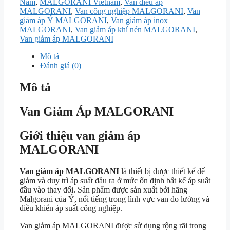
Nam
,
MALGORANI Vietnam
,
Van điều áp
MALGORANI
,
Van công nghiệp MALGORANI
,
Van
giảm áp Ý MALGORANI
,
Van giảm áp inox
MALGORANI
,
Van giảm áp khí nén MALGORANI
,
Van giảm áp MALGORANI
Mô tả
Đánh giá (0)
Mô tả
Van Giảm Áp MALGORANI
Giới thiệu van giảm áp
MALGORANI
Van giảm áp MALGORANI
là thiết bị được thiết kế để
giảm và duy trì áp suất đầu ra ở mức ổn định bất kể áp suất
đầu vào thay đổi. Sản phẩm được sản xuất bởi hãng
Malgorani
của Ý, nổi tiếng trong lĩnh vực van đo lường và
điều khiển áp suất công nghiệp.
Van giảm áp MALGORANI được sử dụng rộng rãi trong