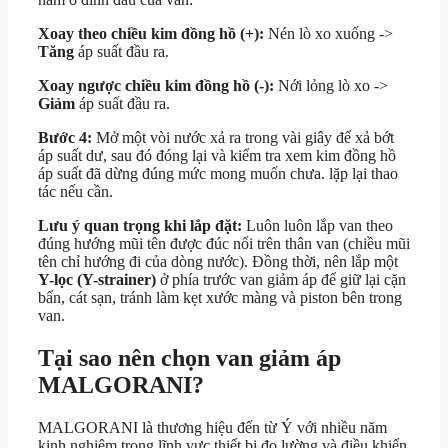
Xoay theo chiều kim đồng hồ (+):
Nén lò xo xuống
->
Tăng
áp suất đầu ra.
Xoay ngược chiều kim đồng hồ (-):
Nới lỏng lò xo
->
Giảm
áp suất đầu ra.
Bước 4:
Mở một vòi nước xả ra trong vài giây để xả bớt
áp suất dư, sau đó đóng lại và kiểm tra xem kim đồng hồ
áp suất đã dừng đúng mức mong muốn chưa. lặp lại thao
tác nếu cần.
Lưu ý quan trọng khi lắp đặt:
Luôn luôn lắp van theo
đúng hướng mũi tên được đúc nổi trên thân van (chiều mũi
tên chỉ hướng đi của dòng nước). Đồng thời, nên lắp một
Y-lọc (Y-strainer)
ở phía trước van giảm áp để giữ lại cặn
bẩn, cát sạn, tránh làm kẹt xước màng và piston bên trong
van.
Tại sao nên chọn van giảm áp
MALGORANI?
MALGORANI là thương hiệu đến từ Ý với nhiều năm
kinh nghiệm trong lĩnh vực thiết bị đo lường và điều khiển