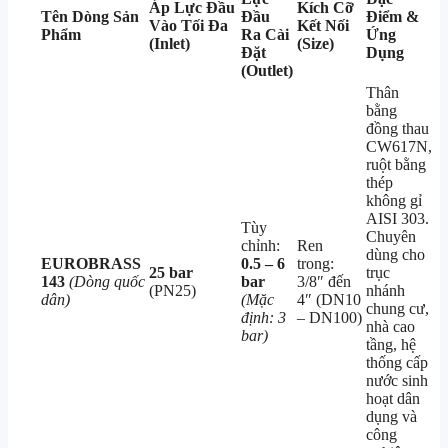
Áp Lực Đầu
Kích Cỡ
Tên Dòng Sản
Đầu
Điểm &
Vào Tối Đa
Kết Nối
Phẩm
Ra Cài
Ứng
(Inlet)
(Size)
Đặt
Dụng
(Outlet)
Thân
bằng
đồng thau
CW617N,
ruột bằng
thép
không gỉ
AISI 303.
Tùy
Chuyên
chỉnh:
Ren
dùng cho
EUROBRASS
0.5 – 6
trong:
25 bar
trục
143
(Dòng quốc
bar
3/8″ đến
(PN25)
nhánh
dân)
(Mặc
4″ (DN10
chung cư,
định: 3
– DN100)
nhà cao
bar)
tầng, hệ
thống cấp
nước sinh
hoạt dân
dụng và
công