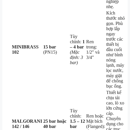
nghiệp
nhẹ.
Kích
thước nhỏ
gọn. Phù
hợp lắp
ngay
Tùy
trước các
chỉnh:
1
Ren
thiết bị
MINIBRASS
15 bar
– 4 bar
trong:
đầu cuối
102
(PN15)
(Mặc
1/2″ và
như bình
định: 3
3/4″
nóng
bar)
lạnh, máy
lọc nước,
máy giặt
để chống
bục ống.
Thiết kế
chịu tải
cao, lò xo
lớn cứng
Tùy
cáp.
chỉnh:
Ren hoặc
Chuyên
MALGORANI
25 bar hoặc
1.5 – 12
Mặt bích
dụng cho
142 / 146
40 bar
bar
(Flanged):
các trục