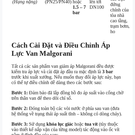
(Hạng nặng)
(PN25/PN40)
hoặc
lên tới
đứng
1.5 – 7
DN100
chính của
bar
tòa nhà
cao tầng,
trạm bơm,
ho
Cách Cài Đặt và Điều Chỉnh Áp
Lực Van Malgorani
Tất cả các sản phẩm van giảm áp Malgorani đều được
kiểm tra áp lực và cài đặt áp đầu ra mặc định là
3 bar
trước khi xuất xưởng. Nếu muốn thay đổi áp lực này, bạn
có thể tự điều chỉnh dễ dàng theo các bước sau:
Bước 1:
Đảm bảo đã lắp đồng hồ đo áp suất vào cổng chờ
trên thân van để theo dõi chỉ số.
Bước 2:
Đóng toàn bộ các vòi nước ở phía sau van (đưa
hệ thống về trạng thái áp suất tĩnh – không có dòng chảy).
Bước 3:
Sử dụng
khóa lục giác
hoặc
tua vít
(tùy thuộc
vào thiết kế nắp vặn của từng model) tác động vào ốc vít
nằm ở đỉnh đầu của van: