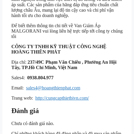
áp suất. Các sản phẩm của hãng đáp ứng tiêu chuẩn chất
lượng châu Âu, mang lại độ tin cậy cao và chi phí vận
hành tối ưu cho doanh nghiệp.
Để biết thêm thông tin chi tiết về Van Giảm Áp
MALGORANI vui lòng liên hệ trực tiếp tới công ty chúng
tôi
CÔNG TY TNHH KỸ THUẬT
CÔNG NGHỆ
HOÀNG THIÊN PHÁT
Địa chỉ:
237/49C Phạm Văn Chiêu , Phường An Hội
Tây, TP.Hồ Chí Minh, Việt Nam
Sales4:
0938.804.977
Email:
sales4@hoangthienphat.com
Trang web:
http://cungcapthietbivn.com/
Đánh giá
Chưa có đánh giá nào.
Chỉ những khách hàng đã đăng nhập và đã mua sản phẩm