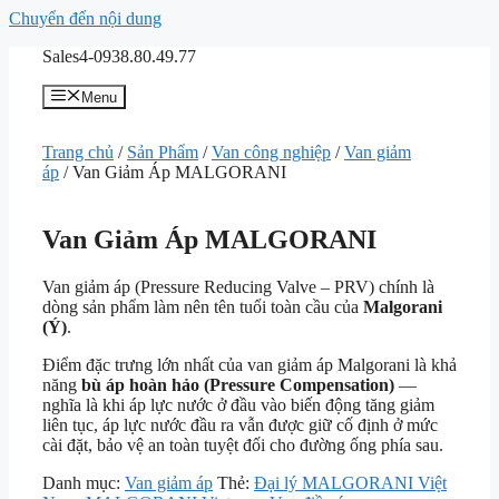
Chuyển đến nội dung
Sales4-0938.80.49.77
Menu
Trang chủ
/
Sản Phẩm
/
Van công nghiệp
/
Van giảm
áp
/ Van Giảm Áp MALGORANI
Van Giảm Áp MALGORANI
Van giảm áp (Pressure Reducing Valve – PRV) chính là
dòng sản phẩm làm nên tên tuổi toàn cầu của
Malgorani
(Ý)
.
Điểm đặc trưng lớn nhất của van giảm áp Malgorani là khả
năng
bù áp hoàn hảo (Pressure Compensation)
—
nghĩa là khi áp lực nước ở đầu vào biến động tăng giảm
liên tục, áp lực nước đầu ra vẫn được giữ cố định ở mức
cài đặt, bảo vệ an toàn tuyệt đối cho đường ống phía sau.
Danh mục:
Van giảm áp
Thẻ:
Đại lý MALGORANI Việt