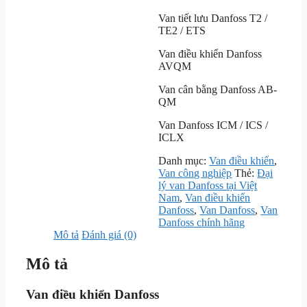
Van tiết lưu Danfoss T2 /
TE2 / ETS
Van điều khiển Danfoss
AVQM
Van cân bằng Danfoss AB-
QM
Van Danfoss ICM / ICS /
ICLX
Danh mục:
Van điều khiển
,
Van công nghiệp
Thẻ:
Đại
lý van Danfoss tại Việt
Nam
,
Van điều khiển
Danfoss
,
Van Danfoss
,
Van
Danfoss chính hãng
Mô tả
Đánh giá (0)
Mô tả
Van điều khiển Danfoss