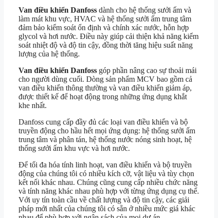
Van điều khiển Danfoss
dành cho hệ thống sưởi ấm và
làm mát khu vực, HVAC và hệ thống sưởi ấm trung tâm
đảm bảo kiểm soát ổn định và chính xác nước, hỗn hợp
glycol và hơi nước. Điều này giúp cải thiện khả năng kiểm
soát nhiệt độ và độ tin cậy, đồng thời tăng hiệu suất năng
lượng của hệ thống.
Van điều khiển Danfoss
góp phần nâng cao sự thoải mái
cho người dùng cuối. Dòng sản phẩm MCV bao gồm cả
van điều khiển thông thường và van điều khiển giảm áp,
được thiết kế để hoạt động trong những ứng dụng khắt
khe nhất.
Danfoss cung cấp đầy đủ các loại van điều khiển và bộ
truyền động cho hầu hết mọi ứng dụng: hệ thống sưởi ấm
trung tâm và phân tán, hệ thống nước nóng sinh hoạt, hệ
thống sưởi ấm khu vực và hơi nước.
Để tối đa hóa tính linh hoạt, van điều khiển và bộ truyền
động của chúng tôi có nhiều kích cỡ, vật liệu và tùy chọn
kết nối khác nhau. Chúng cũng cung cấp nhiều chức năng
và tính năng khác nhau phù hợp với từng ứng dụng cụ thể.
Với uy tín toàn cầu về chất lượng và độ tin cậy, các giải
pháp mới nhất của chúng tôi có sẵn ở nhiều mức giá khác
nhau để phù hợp với ngân sách của mọi dự án.