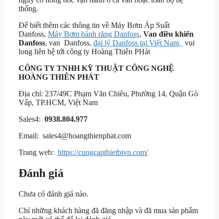
thống.
Để biết thêm các thông tin về Máy Bơm Áp Suất
Danfoss,
Máy Bơm bánh răng Danfoss
,
Van điều khiển
Danfoss
, van Danfoss,
đại lý Danfoss tại Việt Nam,
vui
long liên hệ tới công ty Hoàng Thiên PHát
CÔNG TY TNHH KỸ THUẬT
CÔNG NGHỆ
HOÀNG THIÊN PHÁT
Địa chỉ: 237/49C Phạm Văn Chiêu, Phường 14, Quận Gò
Vấp, TP.HCM, Việt Nam
Sales4:
0938.804.977
Email: sales4@hoangthienphat.com
Trang web:
https://cungcapthietbivn.com/
Đánh giá
Chưa có đánh giá nào.
Chỉ những khách hàng đã đăng nhập và đã mua sản phẩm