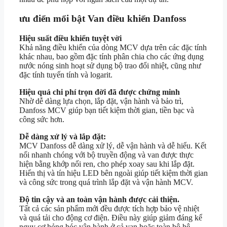
ưu điển mổi bật Van điều khiển Danfoss
Hiệu suất điều khiển tuyệt vời
Khả năng điều khiển của dòng MCV dựa trên các đặc tính
khác nhau, bao gồm đặc tính phân chia cho các ứng dụng
nước nóng sinh hoạt sử dụng bộ trao đổi nhiệt, cũng như
đặc tính tuyến tính và logarit.
Hiệu quả chi phí trọn đời đã được chứng minh
Nhờ dễ dàng lựa chọn, lắp đặt, vận hành và bảo trì,
Danfoss MCV giúp bạn tiết kiệm thời gian, tiền bạc và
công sức hơn.
Dễ dàng xử lý và lắp đặt:
MCV Danfoss dễ dàng xử lý, dễ vận hành và dễ hiểu. Kết
nối nhanh chóng với bộ truyền động và van được thực
hiện bằng khớp nối ren, cho phép xoay sau khi lắp đặt.
Hiển thị và tín hiệu LED bên ngoài giúp tiết kiệm thời gian
và công sức trong quá trình lắp đặt và vận hành MCV.
Độ tin cậy và an toàn vận hành được cải thiện.
Tất cả các sản phẩm mới đều được tích hợp bảo vệ nhiệt
và quá tải cho động cơ điện. Điều này giúp giảm đáng kể
nguy cơ hỏng hóc vận hành ở cả van hoặc toàn bộ hệ