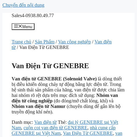
Chuyển đến nội dung
Sales4-0938.80.49.77
Menu
Trang chủ
/
Sản Phẩm
/
Van công nghiệp
/
Van điện
từ
/ Van Điện Từ GENEBRE
Van Điện Từ GENEBRE
Van điện từ GENEBRE (Solenoid Valve)
là dòng thiết
bị điều khiển dòng chảy tự động bằng lực điện từ. Trong
hệ sinh thái sản phẩm của hãng, van điện từ được chia làm
hai nhóm rõ rệt dựa trên mục đích sử dụng:
Nhóm van
điện từ công nghiệp
(đo đóng/mở chất lỏng, khí) và
Nhóm van điện từ Namur
(chuyên dùng để gắn lên bộ
truyền động khí nén).
Danh mục:
Van điện từ
Thẻ:
đại lý GENEBRE tại Việt
Nam
,
cuộn coi van điện từ GENEBRE
,
nhà cung cấp
GENEBRE tại Việt Nam
,
Van Điện Từ GENEBRE
,
van