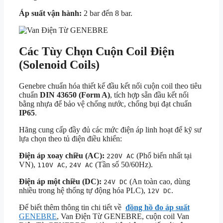
Áp suất vận hành:
2 bar đến 8 bar.
Các Tùy Chọn Cuộn Coil Điện
(Solenoid Coils)
Genebre chuẩn hóa thiết kế đầu kết nối cuộn coil theo tiêu
chuẩn
DIN 43650 (Form A)
, tích hợp sẵn đầu kết nối
bằng nhựa để bảo vệ chống nước, chống bụi đạt chuẩn
IP65
.
Hãng cung cấp đầy đủ các mức điện áp linh hoạt để kỹ sư
lựa chọn theo tủ điện điều khiển:
Điện áp xoay chiều (AC):
(Phổ biến nhất tại
220V AC
VN),
,
(Tần số 50/60Hz).
110V AC
24V AC
Điện áp một chiều (DC):
(An toàn cao, dùng
24V DC
nhiều trong hệ thống tự động hóa PLC),
.
12V DC
Để biết thêm thông tin chi tiết về
đồng hồ đo áp suất
GENEBRE
, Van Điện Từ GENEBRE, cuộn coil Van