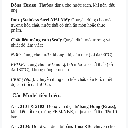
Đồng (Brass):
Thường dùng cho nước sạch, khí nén, dầu
nhẹ.
Inox (Stainless Steel AISI 316):
Chuyên dùng cho môi
trường hóa chất, nước thải có tính ăn mòn hoặc thực
phẩm.
Chất liệu màng van (Seal):
Quyết định môi trường và
nhiệt độ làm việc:
NBR:
Dùng cho nước, không khí, dầu nhẹ (tối đa 90°C).
EPDM:
Dùng cho nước nóng, hơi nước áp suất thấp (tối
đa 130°C), không dùng cho dầu.
FKM (Viton):
Chuyên dùng cho hóa chất, dầu khí, nhiệt
độ cao (tối đa 150°C).
Các Model tiêu biểu:
Art. 2101 & 2102:
Dòng van điện từ bằng
Đồng (Brass)
,
kiểu kết nối ren, màng FKM/NBR, chịu áp suất lên đến 16
bar.
Art. 2103:
Dòng van điện từ bằng
Inox 316
, chuyên cho