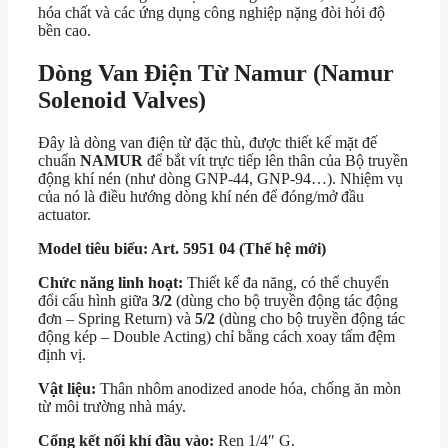
hóa chất và các ứng dụng công nghiệp nặng đòi hỏi độ
bền cao.
Dòng Van Điện Từ Namur (Namur
Solenoid Valves)
Đây là dòng van điện từ đặc thù, được thiết kế mặt đế
chuẩn
NAMUR
để bắt vít trực tiếp lên thân của Bộ truyền
động khí nén (như dòng GNP-44, GNP-94…). Nhiệm vụ
của nó là điều hướng dòng khí nén để đóng/mở đầu
actuator.
Model tiêu biểu: Art. 5951 04 (Thế hệ mới)
Chức năng linh hoạt:
Thiết kế đa năng, có thể chuyển
đổi cấu hình giữa
3/2
(dùng cho bộ truyền động tác động
đơn – Spring Return) và
5/2
(dùng cho bộ truyền động tác
động kép – Double Acting) chỉ bằng cách xoay tấm đệm
định vị.
Vật liệu:
Thân nhôm anodized anode hóa, chống ăn mòn
từ môi trường nhà máy.
Cổng kết nối khí đầu vào:
Ren 1/4″ G.