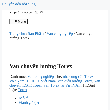
Chuyển đến nội dung
Sales4-0938.80.49.77
Menu
Trang chủ
/
Sản Phẩm
/
Van công nghiệp
/ Van chuyển
hướng Torex
Van chuyển hướng Torex
Danh mục:
Van công nghiệp
Thẻ:
nhà cung cấp Torex
Việt Nam
,
TOREX Việt Nam
,
van điều hướng Torex
,
Van
chuyển hướng Torex
,
van Torex tại Việt NAm
Thương
hiệu:
Torex
Mô tả
Đánh giá (0)