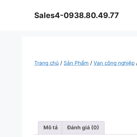
Chuyển
đến
Sales4-0938.80.49.77
nội
dung
Trang chủ
/
Sản Phẩm
/
Van công nghiệp
Mô tả
Đánh giá (0)