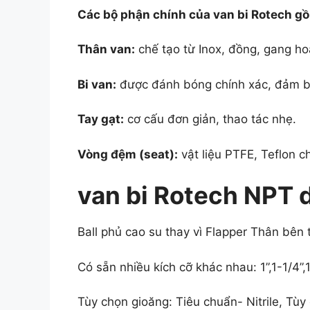
Các bộ phận chính của van bi Rotech g
Thân van:
chế tạo từ Inox, đồng, gang ho
Bi van:
được đánh bóng chính xác, đảm bả
Tay gạt:
cơ cấu đơn giản, thao tác nhẹ.
Vòng đệm (seat):
vật liệu PTFE, Teflon ch
van bi Rotech NPT 
Ball phủ cao su thay vì Flapper Thân bên
Có sẵn nhiều kích cỡ khác nhau: 1”,1-1/4”,1
Tùy chọn gioăng: Tiêu chuẩn- Nitrile, Tù