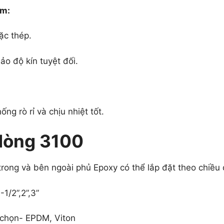
ồm:
ặc thép.
o độ kín tuyệt đối.
ống rò rỉ và chịu nhiệt tốt.
dòng 3100
 trong và bên ngoài phủ Epoxy có thể lắp đặt theo chiều
-1/2”,2”,3”
y chọn- EPDM, Viton