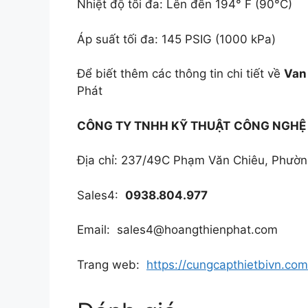
Nhiệt độ tối đa: Lên đến 194° F (90°C)
Áp suất tối đa: 145 PSIG (1000 kPa)
Để biết thêm các thông tin chi tiết về
Van
Phát
CÔNG TY TNHH KỸ THUẬT
CÔNG NGHỆ 
Địa chỉ: 237/49C Phạm Văn Chiêu, Phườ
Sales4:
0938.804.977
Email: sales4@hoangthienphat.com
Trang web:
https://cungcapthietbivn.com